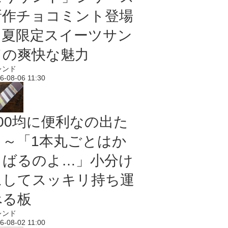
新作チョコミント登場
｜夏限定スイーツサン
ドの爽快な魅力
レンド
6-08-06 11:30
100均に便利なの出た
よ～「1本丸ごとはか
さばるのよ…」小分け
にしてスッキリ持ち運
べる板
レンド
6-08-02 11:00