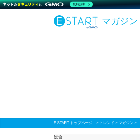
無料診断
マガジン
E START トップページ
>
トレンド
>
マガジン
総合