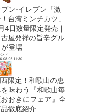
セブン-イレブン「激
辛！台湾ミンチカツ」
8月4日数量限定発売｜
名古屋発祥の旨辛グル
メが登場
レンド
6-08-03 11:30
関西限定！和歌山の恵
みを味わう『和歌山毎
度おおきにフェア』全
商品徹底紹介