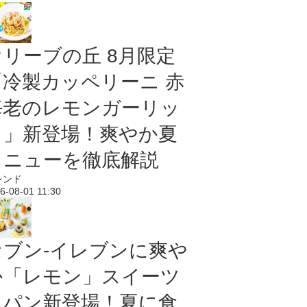
オリーブの丘 8月限定
「冷製カッペリーニ 赤
海老のレモンガーリッ
ク」新登場！爽やか夏
メニューを徹底解説
レンド
6-08-01 11:30
セブン‐イレブンに爽や
か「レモン」スイーツ
＆パン新登場！夏に食