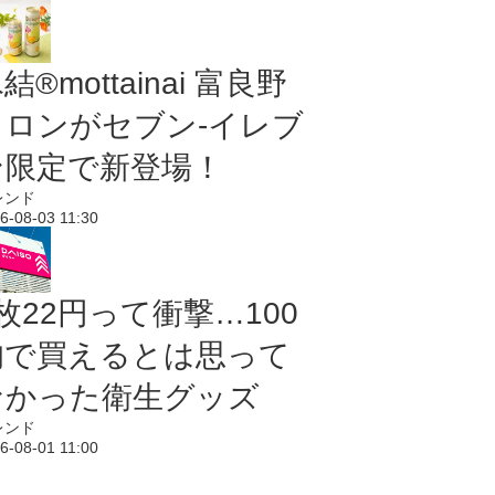
結®mottainai 富良野
メロンがセブン‐イレブ
ン限定で新登場！
レンド
6-08-03 11:30
枚22円って衝撃…100
均で買えるとは思って
なかった衛生グッズ
レンド
6-08-01 11:00