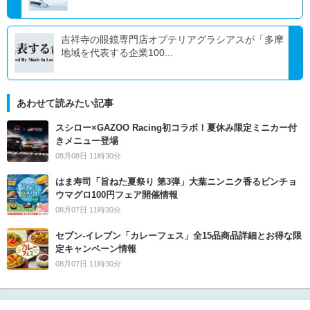
吉祥寺の眼鏡専門店オプテリアグラシアスが「多摩
地域を代表する企業100...
あわせて読みたい記事
スシロー×GAZOO Racing初コラボ！夏休み限定ミニカー付
きメニュー登場
08月08日 11時30分
はま寿司「旨ねた夏祭り 第3弾」大葉ニンニク香るビンチョ
ウマグロ100円フェア開催情報
08月07日 11時30分
セブン‐イレブン「カレーフェス」全15品商品詳細とお得な限
定キャンペーン情報
08月07日 11時30分