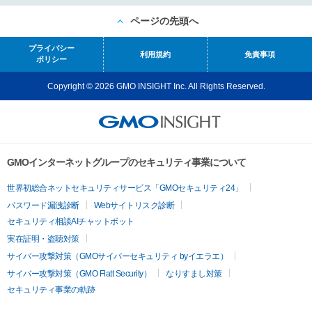
ページの先頭へ
プライバシー
利用規約
免責事項
ポリシー
Copyright © 2026 GMO INSIGHT Inc. All Rights Reserved.
GMOインターネットグループのセキュリティ事業について
世界初総合ネットセキュリティサービス「GMOセキュリティ24」
パスワード漏洩診断
Webサイトリスク診断
セキュリティ相談AIチャットボット
実在証明・盗聴対策
サイバー攻撃対策（GMOサイバーセキュリティ byイエラエ）
サイバー攻撃対策（GMO Flatt Security）
なりすまし対策
セキュリティ事業の軌跡