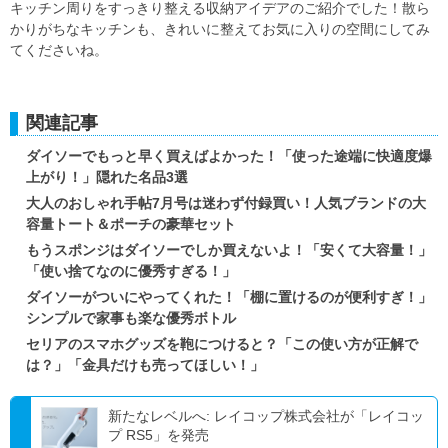
キッチン周りをすっきり整える収納アイデアのご紹介でした！散ら
かりがちなキッチンも、きれいに整えてお気に入りの空間にしてみ
てくださいね。
関連記事
ダイソーでもっと早く買えばよかった！「使った途端に快適度爆
上がり！」隠れた名品3選
大人のおしゃれ手帖7月号は迷わず付録買い！人気ブランドの大
容量トート＆ポーチの豪華セット
もうスポンジはダイソーでしか買えないよ！「安くて大容量！」
「使い捨てなのに優秀すぎる！」
ダイソーがついにやってくれた！「棚に置けるのが便利すぎ！」
シンプルで家事も楽な優秀ボトル
セリアのスマホグッズを鞄につけると？「この使い方が正解で
は？」「金具だけも売ってほしい！」
新たなレベルへ: レイコップ株式会社が「レイコッ
プ RS5」を発売