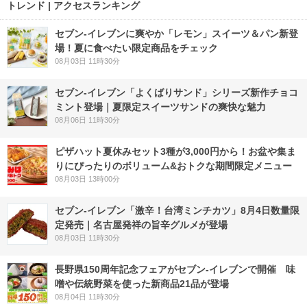
トレンド | アクセスランキング
セブン‐イレブンに爽やか「レモン」スイーツ＆パン新登
場！夏に食べたい限定商品をチェック
08月03日 11時30分
セブン‐イレブン「よくばりサンド」シリーズ新作チョコ
ミント登場｜夏限定スイーツサンドの爽快な魅力
08月06日 11時30分
ピザハット夏休みセット3種が3,000円から！お盆や集ま
りにぴったりのボリューム&おトクな期間限定メニュー
08月03日 13時00分
セブン-イレブン「激辛！台湾ミンチカツ」8月4日数量限
定発売｜名古屋発祥の旨辛グルメが登場
08月03日 11時30分
長野県150周年記念フェアがセブン-イレブンで開催 味
噌や伝統野菜を使った新商品21品が登場
08月04日 11時30分