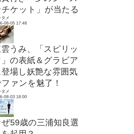
ンチケット」が当たる
ンタメ
6-08-05 17:48
東雲うみ、「スピリッ
ツ」の表紙＆グラビア
に登場し妖艶な雰囲気
でファンを魅了！
ンタメ
6-08-03 18:00
なぜ59歳の三浦知良選
手を起用？