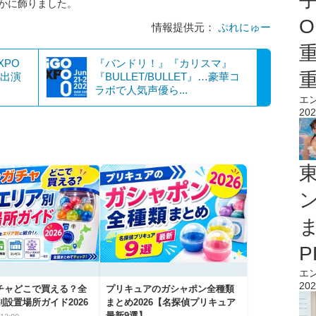
華やかに飾りました。
O
情報提供元：
ぷれにゅー
XPO
『バンドリ！』『カリスマ』
加出演
『BULLET/BULLET』…豪華コ
ラボで人気声優ら...
エ
202
エ
202
チャどこで買える？全
プリキュアのガシャポン全種類
設置場所ガイド2026
まとめ2026【名探偵プリキュア
最新9選】