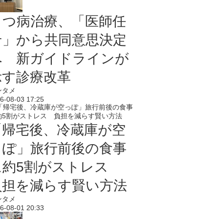
うつ病治療、「医師任
せ」から共同意思決定
へ 新ガイドラインが
示す診療改革
ンタメ
6-08-03 17:25
「帰宅後、冷蔵庫が空
っぽ」旅行前後の食事
に約5割がストレス
負担を減らす賢い方法
ンタメ
6-08-01 20:33