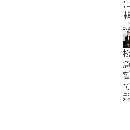
エ
202
エ
202