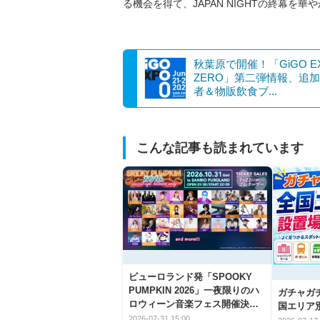
る機会を得て、JAPAN NIGHTの終幕を
秋葉原で開催！「GiGO E
ZERO」第二弾情報、追
者＆物販飲食ブ...
こんな記事も読まれています
ピューロランド発「SPOOKY
PUMPKIN 2026」一夜限りのハ
ガチャガ
ロウィーン音楽フェス開催決
国エリア別
定！
2026-07-31 15:00