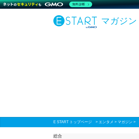
無料診断
マガジン
E START トップページ
>
エンタメ
>
マガジン
総合