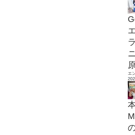
G
エ
エ
202
M