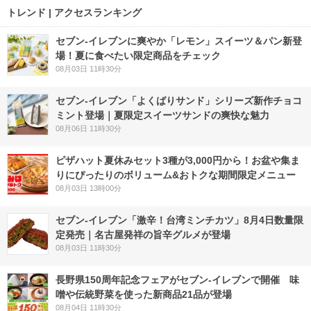
トレンド | アクセスランキング
セブン‐イレブンに爽やか「レモン」スイーツ＆パン新登
場！夏に食べたい限定商品をチェック
08月03日 11時30分
セブン‐イレブン「よくばりサンド」シリーズ新作チョコ
ミント登場｜夏限定スイーツサンドの爽快な魅力
08月06日 11時30分
ピザハット夏休みセット3種が3,000円から！お盆や集ま
りにぴったりのボリューム&おトクな期間限定メニュー
08月03日 13時00分
セブン-イレブン「激辛！台湾ミンチカツ」8月4日数量限
定発売｜名古屋発祥の旨辛グルメが登場
08月03日 11時30分
長野県150周年記念フェアがセブン-イレブンで開催 味
噌や伝統野菜を使った新商品21品が登場
08月04日 11時30分