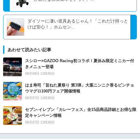
ダイソーに凄い道具あるじゃん！「これだけ持っと
けば安心！」ホムセン...
あわせて読みたい記事
スシロー×GAZOO Racing初コラボ！夏休み限定ミニカー付
きメニュー登場
08月08日 11時30分
はま寿司「旨ねた夏祭り 第3弾」大葉ニンニク香るビンチョ
ウマグロ100円フェア開催情報
08月07日 11時30分
セブン‐イレブン「カレーフェス」全15品商品詳細とお得な限
定キャンペーン情報
08月07日 11時30分