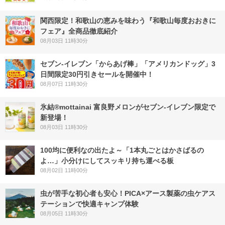
関西限定！和歌山の恵みを味わう『和歌山毎度おおきに
フェア』全商品徹底紹介
08月03日 11時30分
セブン‐イレブン「からあげ棒」「アメリカンドッグ」3
日間限定30円引きセールを開催中！
08月07日 11時30分
氷結®mottainai 富良野メロンがセブン‐イレブン限定で
新登場！
08月03日 11時30分
100均に便利なの出たよ～「1本丸ごとはかさばるの
よ…」小分けにしてスッキリ持ち運べる板
08月02日 11時00分
虫が苦手な初心者も安心！PICA×アース製薬の虫ケアス
テーションで快適キャンプ体験
08月05日 11時30分