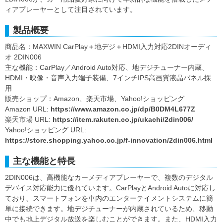
ィアプレーヤーとして注目されています。
製品概要
商品名：MAXWIN CarPlay＋地デジ＋HDMI入力対応2DINオーディ
オ 2DIN006
主な機能：CarPlay／Android Auto対応、地デジチューナー内蔵、
HDMI・映像・音声入力端子装備、7インチIPS高画質液晶パネル採
用
販売ショップ：Amazon、楽天市場、Yahoo!ショッピング
Amazon URL:
https://www.amazon.co.jp/dp/B0DM4L677Z
楽天市場 URL:
https://item.rakuten.co.jp/ukachi/2din006/
Yahoo!ショッピング URL:
https://store.shopping.yahoo.co.jp/f-innovation/2din006.html
主な機能と特長
2DIN006は、高機能なカーメディアプレーヤーで、複数のデジタル
デバイス対応能力に優れています。CarPlayとAndroid Autoに対応し
ており、スマートフォンを車内のエンターテイメントシステムに簡
単に接続できます。地デジチューナーが内蔵されているため、移動
中でも地上デジタル放送を楽しむことができます。また、HDMI入力