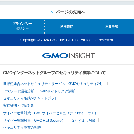
ページの先頭へ
プライバシー
利用規約
免責事項
ポリシー
Copyright © 2026 GMO INSIGHT Inc. All Rights Reserved.
GMOインターネットグループのセキュリティ事業について
世界初総合ネットセキュリティサービス「GMOセキュリティ24」
パスワード漏洩診断
Webサイトリスク診断
セキュリティ相談AIチャットボット
実在証明・盗聴対策
サイバー攻撃対策（GMOサイバーセキュリティ byイエラエ）
サイバー攻撃対策（GMO Flatt Security）
なりすまし対策
セキュリティ事業の軌跡