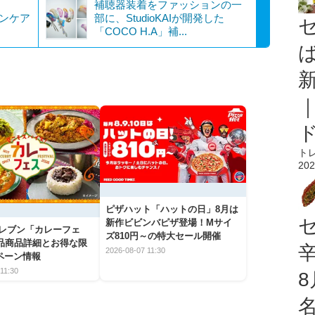
補聴器装着をファッションの一
キンケア
部に、StudioKAIが開発した
.
「COCO H.A」補...
ト
202
ピザハット「ハットの日」8月は
新作ビビンバピザ登場！Mサイ
イレブン「カレーフェ
ズ810円～の特大セール開催
5品商品詳細とお得な限
2026-08-07 11:30
ペーン情報
11:30