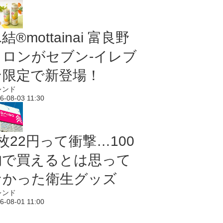
結®mottainai 富良野
メロンがセブン‐イレブ
ン限定で新登場！
レンド
6-08-03 11:30
枚22円って衝撃…100
均で買えるとは思って
なかった衛生グッズ
レンド
6-08-01 11:00