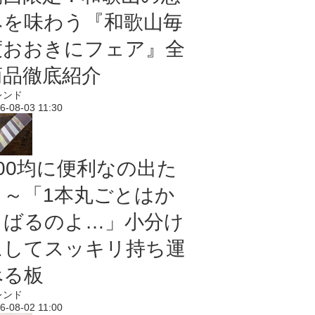
みを味わう『和歌山毎
度おおきにフェア』全
商品徹底紹介
レンド
6-08-03 11:30
100均に便利なの出た
よ～「1本丸ごとはか
さばるのよ…」小分け
にしてスッキリ持ち運
べる板
レンド
6-08-02 11:00