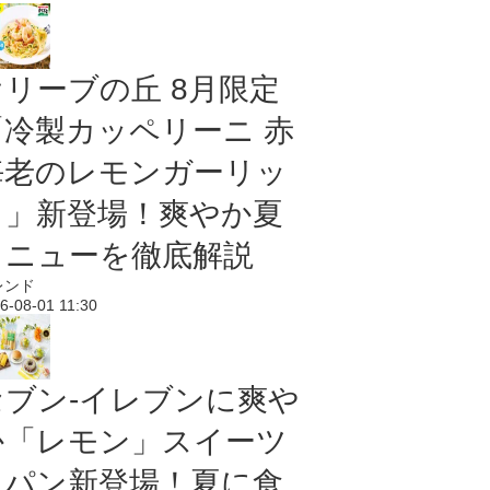
オリーブの丘 8月限定
「冷製カッペリーニ 赤
海老のレモンガーリッ
ク」新登場！爽やか夏
メニューを徹底解説
レンド
6-08-01 11:30
セブン‐イレブンに爽や
か「レモン」スイーツ
＆パン新登場！夏に食