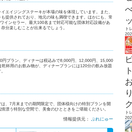
ライエイジングステーキが本場の味を体現しています。また、
キも提供されており、地元の味も満喫できます。ほかにも、常
いワインセラー、最大100名まで対応可能な団体対応設備があ
う存分楽しむことが出来るでしょう。
ト
202
00円プラン、ディナーは税込みで8,000円、12,000円、15,000
には乾杯用のお飲み物が、ディナープランには120分の飲み放題
ト
す。
では、7月末までの期間限定で、団体様向けの特別プランを開
風情漂う特別な空間で、美食のひとときをご堪能ください。
ト
202
情報提供元：
ぷれにゅー