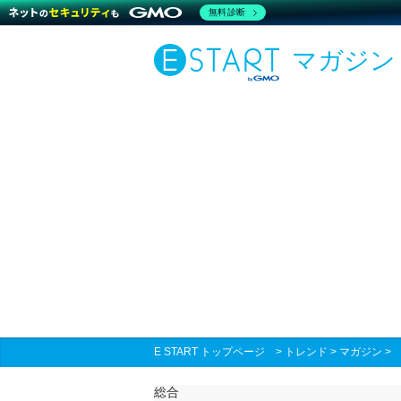
無料診断
マガジン
E START トップページ
>
トレンド
>
マガジン
総合