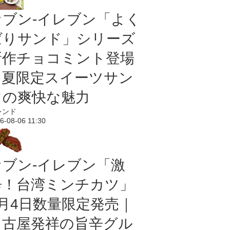
セブン‐イレブン「よく
ばりサンド」シリーズ
新作チョコミント登場
｜夏限定スイーツサン
ドの爽快な魅力
レンド
6-08-06 11:30
セブン-イレブン「激
辛！台湾ミンチカツ」
8月4日数量限定発売｜
名古屋発祥の旨辛グル