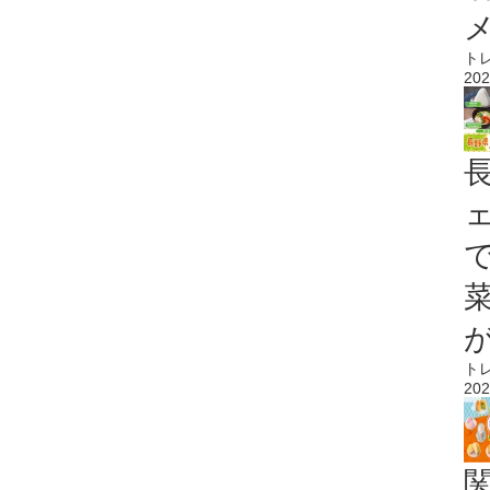
ト
202
ト
202