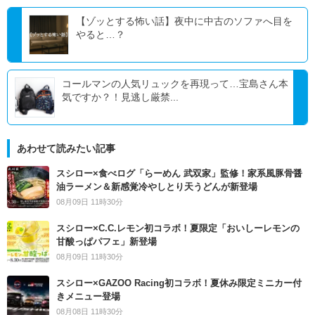
【ゾッとする怖い話】夜中に中古のソファへ目を
やると…？
コールマンの人気リュックを再現って…宝島さん本
気ですか？！見逃し厳禁...
あわせて読みたい記事
スシロー×食べログ「らーめん 武双家」監修！家系風豚骨醤
油ラーメン＆新感覚冷やしとり天うどんが新登場
08月09日 11時30分
スシロー×C.C.レモン初コラボ！夏限定「おいしーレモンの
甘酸っぱパフェ」新登場
08月09日 11時30分
スシロー×GAZOO Racing初コラボ！夏休み限定ミニカー付
きメニュー登場
08月08日 11時30分