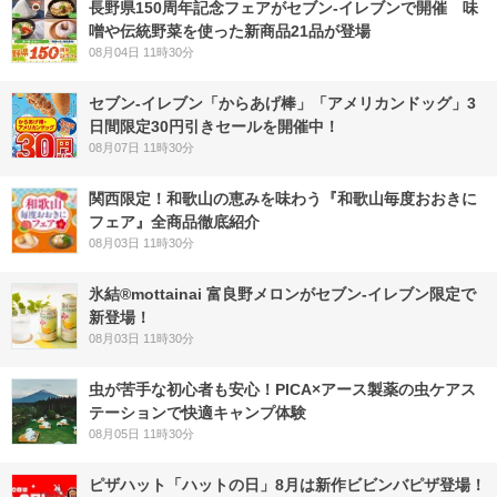
長野県150周年記念フェアがセブン-イレブンで開催 味
噌や伝統野菜を使った新商品21品が登場
08月04日 11時30分
セブン‐イレブン「からあげ棒」「アメリカンドッグ」3
日間限定30円引きセールを開催中！
08月07日 11時30分
関西限定！和歌山の恵みを味わう『和歌山毎度おおきに
フェア』全商品徹底紹介
08月03日 11時30分
氷結®mottainai 富良野メロンがセブン‐イレブン限定で
新登場！
08月03日 11時30分
虫が苦手な初心者も安心！PICA×アース製薬の虫ケアス
テーションで快適キャンプ体験
08月05日 11時30分
ピザハット「ハットの日」8月は新作ビビンバピザ登場！