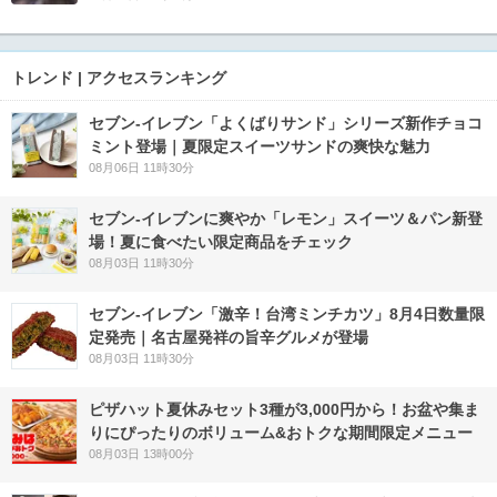
トレンド | アクセスランキング
セブン‐イレブン「よくばりサンド」シリーズ新作チョコ
ミント登場｜夏限定スイーツサンドの爽快な魅力
08月06日 11時30分
セブン‐イレブンに爽やか「レモン」スイーツ＆パン新登
場！夏に食べたい限定商品をチェック
08月03日 11時30分
セブン-イレブン「激辛！台湾ミンチカツ」8月4日数量限
定発売｜名古屋発祥の旨辛グルメが登場
08月03日 11時30分
ピザハット夏休みセット3種が3,000円から！お盆や集ま
りにぴったりのボリューム&おトクな期間限定メニュー
08月03日 13時00分