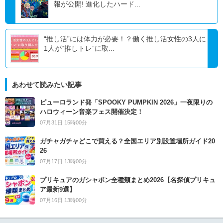
報が公開! 進化したハード...
“推し活”には体力が必要！？働く推し活女性の3人に
1人が“推しトレ”に取...
あわせて読みたい記事
ピューロランド発「SPOOKY PUMPKIN 2026」一夜限りの
ハロウィーン音楽フェス開催決定！
07月31日 15時00分
ガチャガチャどこで買える？全国エリア別設置場所ガイド20
26
07月17日 13時00分
プリキュアのガシャポン全種類まとめ2026【名探偵プリキュ
ア最新9選】
07月16日 13時00分