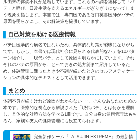
ル由来の体調不良が急増しています。これらの不調を総称して「バ
テ」と呼び、日常生活を支えるエネルギーがぎりぎりになってしま
う現象を指します。本書では、専門医である谷口英喜医師がバテの
原因を明らかにし、その解決策を提供しています。
自己対策を助ける医療情報
バテは医学的な病名ではないため、具体的な対策が曖昧になりがち
です。しかし、本書では現代社会に見られる代表的なバテを10パタ
ーン紹介し、「現代バテ」として原因を明らかにしています。それ
ぞれのバテの原因から、とっておきの処方箋まで紹介しているた
め、体調管理に迷ったときや不調が続いたときのセルフメディケー
ションの具体的なテキストとして活用できます。
まとめ
体調不良が続くけれど原因がわからない･･･。そんなあなたのための
本です。医療的な視点から解説された「現代バテ」とは何かを理解
し、具体的な対策方法を学べる1冊です。自分自身の健康管理はもち
ろん、家族や友人の健康管理にも役立てられます。
完全新作ゲーム『TATSUJIN EXTREME』の最新情