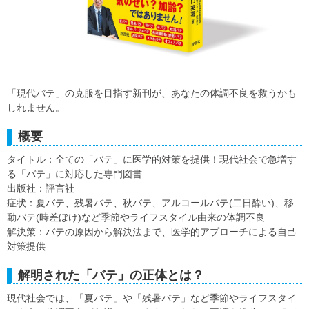
「現代バテ」の克服を目指す新刊が、あなたの体調不良を救うかも
しれません。
概要
タイトル：全ての「バテ」に医学的対策を提供！現代社会で急増す
る「バテ」に対応した専門図書
出版社：評言社
症状：夏バテ、残暑バテ、秋バテ、アルコールバテ(二日酔い)、移
動バテ(時差ぼけ)など季節やライフスタイル由来の体調不良
解決策：バテの原因から解決法まで、医学的アプローチによる自己
対策提供
解明された「バテ」の正体とは？
現代社会では、「夏バテ」や「残暑バテ」など季節やライフスタイ