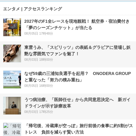
エンタメ | アクセスランキング
2027年のF1全レースを現地観戦！ 航空券・宿泊費付き
「夢のシーズンチケット」が当たる
08月05日 17時48分
東雲うみ、「スピリッツ」の表紙＆グラビアに登場し妖
艶な雰囲気でファンを魅了！
08月03日 18時00分
なぜ59歳の三浦知良選手を起用？ ONODERA GROUP
と重なった「努力の積み重ね」
08月05日 16時00分
うつ病治療、「医師任せ」から共同意思決定へ 新ガイ
ドラインが示す診療改革
08月03日 17時25分
「帰宅後、冷蔵庫が空っぽ」旅行前後の食事に約5割がス
トレス 負担を減らす賢い方法