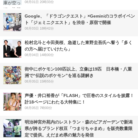
08月01日 20時33分
Google、「ドラゴンクエスト」×Geminiのコラボイベン
ト「ジェミニクエスト」を渋谷・原宿で開催
08月03日 18時42分
松村北斗と今田美桜、急逝した東野圭吾氏へ誓う「多く
の方へ届けていけたら」
08月04日 14時00分
街中にポケモン100匹以上、立像は19匹 日本橋・八重
洲で“伝説のポケモン”を巡る謎解き
08月05日 15時55分
声優・井口裕香が「FLASH」で圧巻のスタイルを披露！
計18ページにわたる大特集に！
08月05日 7時00分
明治神宮外苑内のレストラン・森のビアガーデンで新潟
県が誇るブランド枝豆「つまりちゃまめ」を販売数量限
定で提供。えだまめ県の魅力を発信