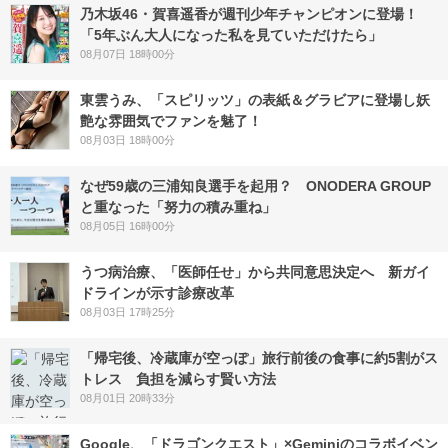
乃木坂46・賀喜遥香が週刊少年チャンピオンに登場！
「5年ぶん大人になった私を見ていただけたら」
08月07日 18時00分
東雲うみ、「スピリッツ」の表紙＆グラビアに登場し妖
艶な雰囲気でファンを魅了！
08月03日 18時00分
なぜ59歳の三浦知良選手を起用？ ONODERA GROUP
と重なった「努力の積み重ね」
08月05日 16時00分
うつ病治療、「医師任せ」から共同意思決定へ 新ガイ
ドラインが示す診療改革
08月03日 17時25分
「帰宅後、冷蔵庫が空っぽ」旅行前後の食事に約5割がス
トレス 負担を減らす賢い方法
08月01日 20時33分
Google、「ドラゴンクエスト」×Geminiのコラボイベン