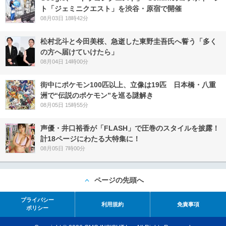
ト「ジェミニクエスト」を渋谷・原宿で開催
08月03日 18時42分
松村北斗と今田美桜、急逝した東野圭吾氏へ誓う「多く
の方へ届けていけたら」
08月04日 14時00分
街中にポケモン100匹以上、立像は19匹 日本橋・八重
洲で“伝説のポケモン”を巡る謎解き
08月05日 15時55分
声優・井口裕香が「FLASH」で圧巻のスタイルを披露！
計18ページにわたる大特集に！
08月05日 7時00分
ページの先頭へ
プライバシー
利用規約
免責事項
ポリシー