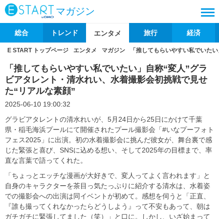
マガジン
総合
トレンド
旅行
経済
エンタメ
E START トップページ
エンタメ
マガジン
「推してもらいやすい私でいたい
「推してもらいやすい私でいたい」自称“変人”グラ
ビアタレント・清水れい、水着撮影会初挑戦で見せ
た“リアルな素顔”
2025-06-10 19:00:32
グラビアタレントの清水れいが、5月24日から25日にかけて千葉
県・稲毛海浜プールにて開催されたプール撮影会「#いなプーフォト
フェス2025」に出演。初の水着撮影会に挑んだ彼女が、舞台裏で感
じた緊張と喜び、SNSに込める想い、そして2025年の目標まで、率
直な言葉で語ってくれた。
「ちょっとエッチな漫画が大好きで、変人ってよく言われます」と
自身のキャラクターを茶目っ気たっぷりに紹介する清水は、水着姿
での撮影会への出演は同イベントが初めて。感想を伺うと「正直、
『誰も撮ってくれなかったらどうしよう』って不安もあって、朝は
ガチガチに緊張してました（笑）」と口に。しかし、いざ始まって