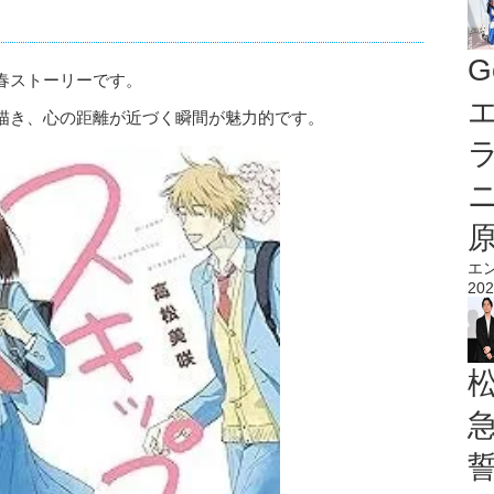
」
G
春ストーリーです。
エ
描き、心の距離が近づく瞬間が魅力的です。
エ
202