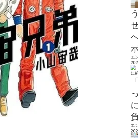
エ
202
エ
202