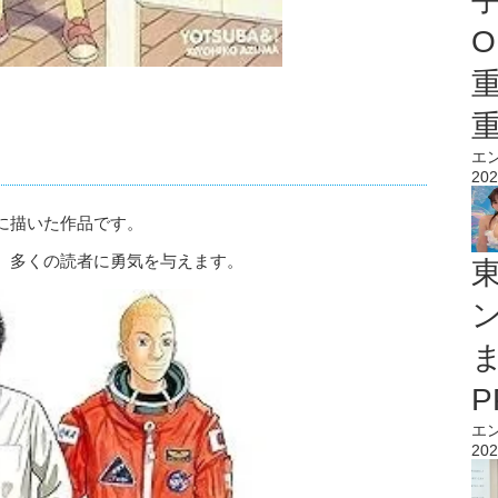
O
エ
202
に描いた作品です。
、多くの読者に勇気を与えます。
エ
202