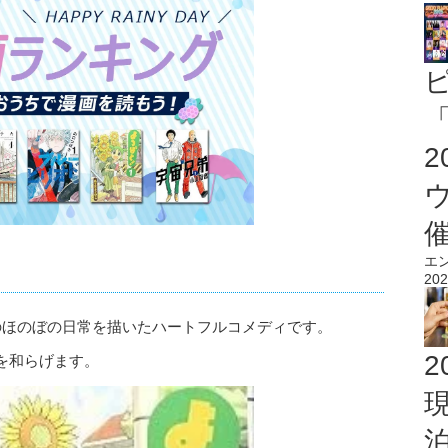
「
エ
202
のほのぼの日常を描いたハートフルコメディです。
2
を和らげます。