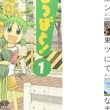
エ
202
エ
202