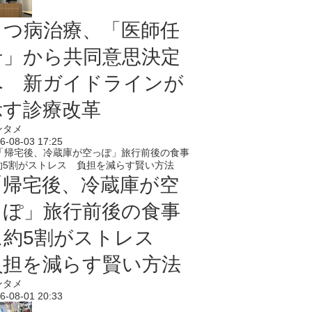
うつ病治療、「医師任
せ」から共同意思決定
へ 新ガイドラインが
示す診療改革
ンタメ
6-08-03 17:25
「帰宅後、冷蔵庫が空
っぽ」旅行前後の食事
に約5割がストレス
負担を減らす賢い方法
ンタメ
6-08-01 20:33