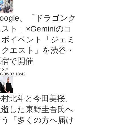
oogle、「ドラゴンク
スト」×Geminiのコ
ラボイベント「ジェミ
ニクエスト」を渋谷・
原宿で開催
ンタメ
6-08-03 18:42
松村北斗と今田美桜、
急逝した東野圭吾氏へ
誓う「多くの方へ届け