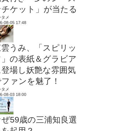
ンチケット」が当たる
ンタメ
6-08-05 17:48
東雲うみ、「スピリッ
ツ」の表紙＆グラビア
に登場し妖艶な雰囲気
でファンを魅了！
ンタメ
6-08-03 18:00
なぜ59歳の三浦知良選
手を起用？