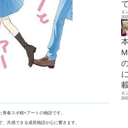
エ
202
M
エ
202
た青春スポ根×アートの物語です。
で、共感できる成長物語が心に響きます。