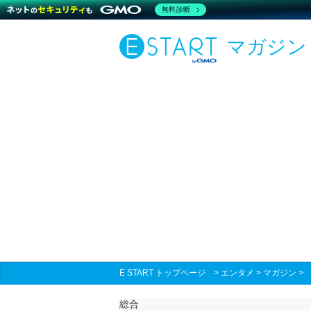
無料診断
マガジン
E START トップページ
>
エンタメ
>
マガジン
総合