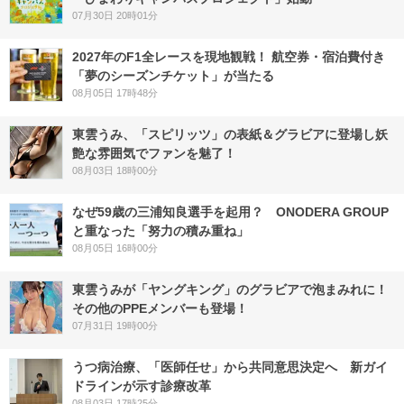
07月30日 20時01分
2027年のF1全レースを現地観戦！ 航空券・宿泊費付き
「夢のシーズンチケット」が当たる
08月05日 17時48分
東雲うみ、「スピリッツ」の表紙＆グラビアに登場し妖
艶な雰囲気でファンを魅了！
08月03日 18時00分
なぜ59歳の三浦知良選手を起用？ ONODERA GROUP
と重なった「努力の積み重ね」
08月05日 16時00分
東雲うみが「ヤングキング」のグラビアで泡まみれに！
その他のPPEメンバーも登場！
07月31日 19時00分
うつ病治療、「医師任せ」から共同意思決定へ 新ガイ
ドラインが示す診療改革
08月03日 17時25分