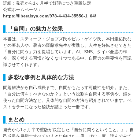
詳細：発売から1ヶ月半で好評につき重版決定
公式ホームページ：
https://liberalsya.com/978-4-434-35556-1_04/
「自問」の魅力と効果
本書は、スティーブ・ジョブズ氏やビル・ゲイツ氏、本田圭佑氏な
どの著名人や、著者の齋藤孝先生が実践し、人生を好転させてきた
「自分に問う」力を提唱しています。AI、SNS、タイパ全盛の昨
今、深く考える習慣がなくなりつつある中、自問力の重要性を再認
識させてくれます。
多彩な事例と具体的な方法
問題解決から自己成長まで、自問がもたらす可能性を紹介。また、
「自分は何をすべきなのか？」という役割を自問する事例や、鏡を
使った自問方法など、具体的な自問の方法も紹介されています。ベ
ストセラーになった秘訣が詰まった一冊です。
まとめ
発売から1ヶ月半で重版が決定した『自分に問うということ。』。自
己成長を目指すすべての人々に向けた一冊。ぜひ一度、読んでみて