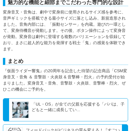
魅力的な機能と細部までこだわった専門的な設計
変身音叉・音角は、劇中で変身前に使用されるサイズ感を参考に、
音声ギミックを搭載できる最小サイズに落とし込み、新規造形され
ました。音角内部には、「振動センサー」を内蔵。遊びの一環とし
て、変身待機音が発動します。その後、ボタン操作によって変身音
が発動。変身音は劇中に登場する複数のバリエーションを収録して
おり、まさに超人的な能力を発揮する戦士「鬼」の感覚を体験でき
ます。
まとめ
『仮面ライダー響鬼』の20周年を記念した待望の記念商品「CSM変
身音叉・音角 ＆ 音撃鼓・火炎鼓 & 音撃棒・烈火」の予約受付が始
まりました。変身音叉・音角、音撃鼓・火炎鼓、音撃棒・烈火、ぜ
ひこの機会にご予約を。
「UL・OS」が全ての⽗親を応援する「パパは、⼦
どもと⼀緒に成⻑してい...
フィードバックがビジネスの質を変える！『すごい