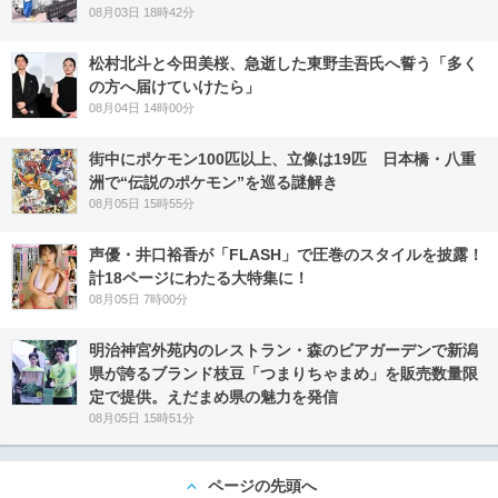
08月03日 18時42分
松村北斗と今田美桜、急逝した東野圭吾氏へ誓う「多く
の方へ届けていけたら」
08月04日 14時00分
街中にポケモン100匹以上、立像は19匹 日本橋・八重
洲で“伝説のポケモン”を巡る謎解き
08月05日 15時55分
声優・井口裕香が「FLASH」で圧巻のスタイルを披露！
計18ページにわたる大特集に！
08月05日 7時00分
明治神宮外苑内のレストラン・森のビアガーデンで新潟
県が誇るブランド枝豆「つまりちゃまめ」を販売数量限
定で提供。えだまめ県の魅力を発信
08月05日 15時51分
ページの先頭へ