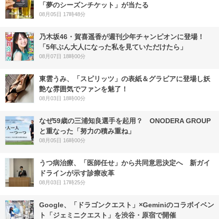
「夢のシーズンチケット」が当たる
08月05日 17時48分
乃木坂46・賀喜遥香が週刊少年チャンピオンに登場！
「5年ぶん大人になった私を見ていただけたら」
08月07日 18時00分
東雲うみ、「スピリッツ」の表紙＆グラビアに登場し妖
艶な雰囲気でファンを魅了！
08月03日 18時00分
なぜ59歳の三浦知良選手を起用？ ONODERA GROUP
と重なった「努力の積み重ね」
08月05日 16時00分
うつ病治療、「医師任せ」から共同意思決定へ 新ガイ
ドラインが示す診療改革
08月03日 17時25分
Google、「ドラゴンクエスト」×Geminiのコラボイベン
ト「ジェミニクエスト」を渋谷・原宿で開催