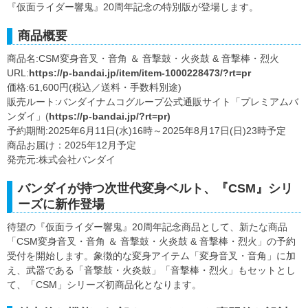
『仮面ライダー響鬼』20周年記念の特別版が登場します。
商品概要
商品名:CSM変身音叉・音角 ＆ 音撃鼓・火炎鼓 & 音撃棒・烈火
URL:
https://p-bandai.jp/item/item-1000228473/?rt=pr
価格:61,600円(税込／送料・手数料別途)
販売ルート:バンダイナムコグループ公式通販サイト「プレミアムバ
ンダイ」(
https://p-bandai.jp/?rt=pr)
予約期間:2025年6月11日(水)16時～2025年8月17日(日)23時予定
商品お届け：2025年12月予定
発売元:株式会社バンダイ
バンダイが持つ次世代変身ベルト、『CSM』シリ
ーズに新作登場
待望の『仮面ライダー響鬼』20周年記念商品として、新たな商品
「CSM変身音叉・音角 ＆ 音撃鼓・火炎鼓 & 音撃棒・烈火」の予約
受付を開始します。象徴的な変身アイテム「変身音叉・音角」に加
え、武器である「音撃鼓・火炎鼓」「音撃棒・烈火」もセットとし
て、「CSM」シリーズ初商品化となります。