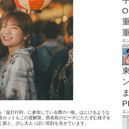
O
エ
202
エ
ある「提灯行列」に参加している際の一枚。はじけるような
202
着カットもこの度解禁。西表島のビーチにたたずむ様子を
く髪と、少し大人っぽい笑顔を見せています。