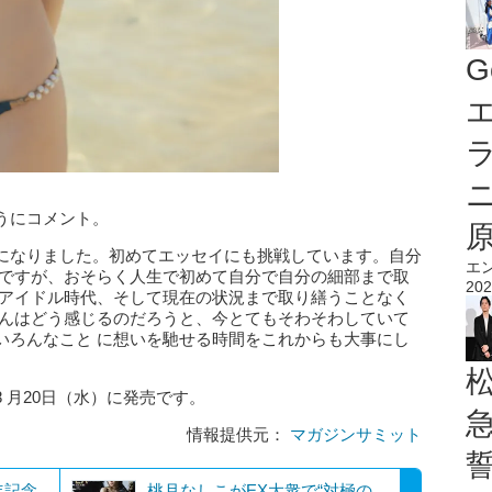
G
エ
うにコメント。
になりました。初めてエッセイにも挑戦しています。自分
エ
私ですが、おそらく人生で初めて自分で自分の細部まで取
202
らアイドル時代、そして現在の状況まで取り繕うことなく
 んはどう感じるのだろうと、今とてもそわそわしていて
いろんなこと に想いを馳せる時間をこれからも大事にし
 月20日（水）に発売です。
情報提供元：
マガジンサミット
年記念
桃月なしこがEX大衆で“対極の