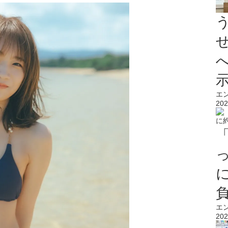
エ
202
エ
202