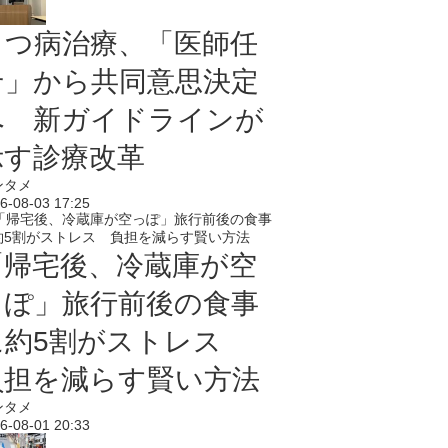
うつ病治療、「医師任
せ」から共同意思決定
へ 新ガイドラインが
示す診療改革
ンタメ
6-08-03 17:25
「帰宅後、冷蔵庫が空
っぽ」旅行前後の食事
に約5割がストレス
負担を減らす賢い方法
ンタメ
6-08-01 20:33