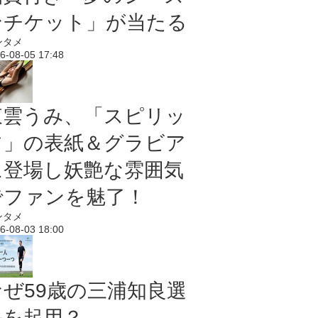
ンチケット」が当たる
ンタメ
6-08-05 17:48
東雲うみ、「スピリッ
ツ」の表紙＆グラビア
に登場し妖艶な雰囲気
でファンを魅了！
ンタメ
6-08-03 18:00
なぜ59歳の三浦知良選
手を起用？