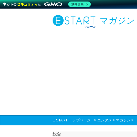
無料診断
マガジン
E START トップページ
>
エンタメ
>
マガジン
総合