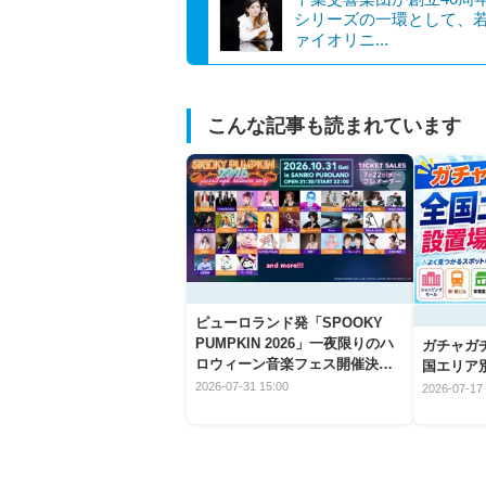
シリーズの一環として、
ァイオリニ...
こんな記事も読まれています
ピューロランド発「SPOOKY
PUMPKIN 2026」一夜限りのハ
ガチャガ
ロウィーン音楽フェス開催決
国エリア別
定！
2026-07-31 15:00
2026-07-17 