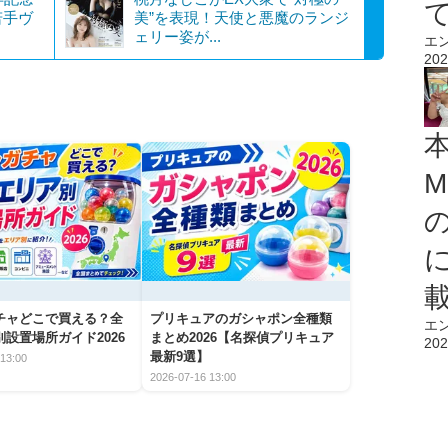
若手ヴ
美”を表現！天使と悪魔のランジ
ェリー姿が...
エ
202
M
チャどこで買える？全
プリキュアのガシャポン全種類
エ
設置場所ガイド2026
まとめ2026【名探偵プリキュア
202
最新9選】
13:00
2026-07-16 13:00