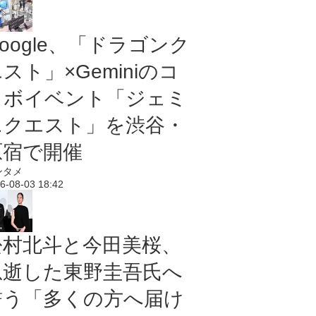
oogle、「ドラゴンク
スト」×Geminiのコ
ラボイベント「ジェミ
ニクエスト」を渋谷・
原宿で開催
ンタメ
6-08-03 18:42
松村北斗と今田美桜、
急逝した東野圭吾氏へ
誓う「多くの方へ届け