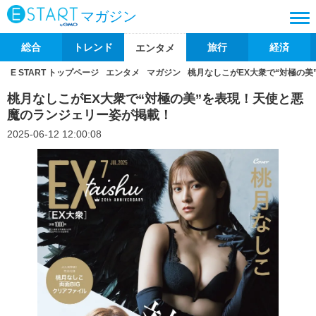
マガジン
総合
トレンド
旅行
経済
エンタメ
E START トップページ
エンタメ
マガジン
桃月なしこがEX大衆で“対極の
桃月なしこがEX大衆で“対極の美”を表現！天使と悪
魔のランジェリー姿が掲載！
2025-06-12 12:00:08