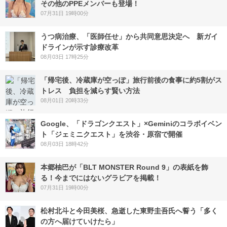
その他のPPEメンバーも登場！
07月31日 19時00分
うつ病治療、「医師任せ」から共同意思決定へ 新ガイ
ドラインが示す診療改革
08月03日 17時25分
「帰宅後、冷蔵庫が空っぽ」旅行前後の食事に約5割がス
トレス 負担を減らす賢い方法
08月01日 20時33分
Google、「ドラゴンクエスト」×Geminiのコラボイベン
ト「ジェミニクエスト」を渋谷・原宿で開催
08月03日 18時42分
本郷柚巴が「BLT MONSTER Round 9」の表紙を飾
る！今までにはないグラビアを掲載！
07月31日 19時00分
松村北斗と今田美桜、急逝した東野圭吾氏へ誓う「多く
の方へ届けていけたら」