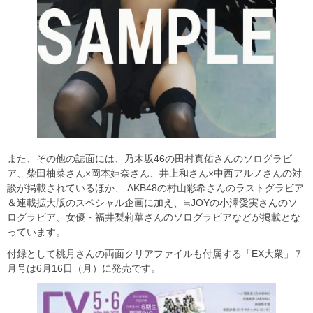
また、その他の誌面には、乃木坂46の田村真佑さんのソログラビ
ア、柴田柚菜さん×岡本姫奈さん、井上和さん×中西アルノさんの対
談が掲載されているほか、 AKB48の村山彩希さんのラストグラビア
＆連載拡大版のスペシャル企画に加え、≒JOYの小澤愛実さんのソ
ログラビア、女優・福井梨莉華さんのソログラビアなどが掲載とな
っています。
付録として桃月さんの両面クリアファイルも付属する「EX大衆」７
月号は6月16日（月）に発売です。