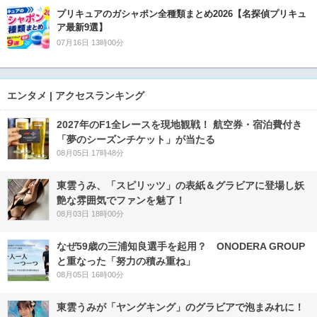
プリキュアのガシャポン全種類まとめ2026【名探偵プリキュ
ア最新9選】
07月16日 13時00分
エンタメ | アクセスランキング
2027年のF1全レースを現地観戦！ 航空券・宿泊費付き
「夢のシーズンチケット」が当たる
08月05日 17時48分
東雲うみ、「スピリッツ」の表紙＆グラビアに登場し妖
艶な雰囲気でファンを魅了！
08月03日 18時00分
なぜ59歳の三浦知良選手を起用？ ONODERA GROUP
と重なった「努力の積み重ね」
08月05日 16時00分
東雲うみが「ヤングキング」のグラビアで泡まみれに！