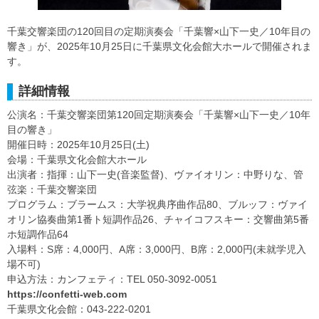
千葉交響楽団の120回目の定期演奏会「千葉響×山下一史／10年目の
響き」が、2025年10月25日に千葉県文化会館大ホールで開催されま
す。
詳細情報
公演名：千葉交響楽団第120回定期演奏会「千葉響×山下一史／10年
目の響き」
開催日時：2025年10月25日(土)
会場：千葉県文化会館大ホール
出演者：指揮：山下一史(音楽監督)、ヴァイオリン：中野りな、管
弦楽：千葉交響楽団
プログラム：ブラームス：大学祝典序曲作品80、ブルッフ：ヴァイ
オリン協奏曲第1番ト短調作品26、チャイコフスキー：交響曲第5番
ホ短調作品64
入場料：S席：4,000円、A席：3,000円、B席：2,000円(未就学児入
場不可)
申込方法：カンフェティ：TEL 050-3092-0051
https://confetti-web.com
千葉県文化会館：043-222-0201