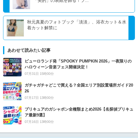
「美的」の表紙を飾る！プ...
秋元真夏のフォトブック「淡淡」、浴衣カット＆水
着カット解禁に
あわせて読みたい記事
ピューロランド発「SPOOKY PUMPKIN 2026」一夜限りの
ハロウィーン音楽フェス開催決定！
07月31日 15時00分
ガチャガチャどこで買える？全国エリア別設置場所ガイド20
26
07月17日 13時00分
プリキュアのガシャポン全種類まとめ2026【名探偵プリキュ
ア最新9選】
07月16日 13時00分