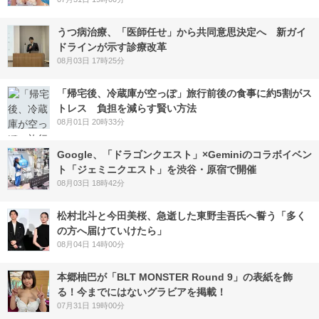
うつ病治療、「医師任せ」から共同意思決定へ 新ガイ
ドラインが示す診療改革
08月03日 17時25分
「帰宅後、冷蔵庫が空っぽ」旅行前後の食事に約5割がス
トレス 負担を減らす賢い方法
08月01日 20時33分
Google、「ドラゴンクエスト」×Geminiのコラボイベン
ト「ジェミニクエスト」を渋谷・原宿で開催
08月03日 18時42分
松村北斗と今田美桜、急逝した東野圭吾氏へ誓う「多く
の方へ届けていけたら」
08月04日 14時00分
本郷柚巴が「BLT MONSTER Round 9」の表紙を飾
る！今までにはないグラビアを掲載！
07月31日 19時00分