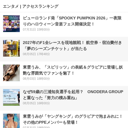
エンタメ | アクセスランキング
ピューロランド発「SPOOKY PUMPKIN 2026」一夜限
りのハロウィーン音楽フェス開催決定！
07月31日 15時00分
2027年のF1全レースを現地観戦！ 航空券・宿泊費付き
「夢のシーズンチケット」が当たる
08月05日 17時48分
東雲うみ、「スピリッツ」の表紙＆グラビアに登場し妖
艶な雰囲気でファンを魅了！
08月03日 18時00分
なぜ59歳の三浦知良選手を起用？ ONODERA GROUP
と重なった「努力の積み重ね」
08月05日 16時00分
東雲うみが「ヤングキング」のグラビアで泡まみれに！
その他のPPEメンバーも登場！
07月31日 19時00分