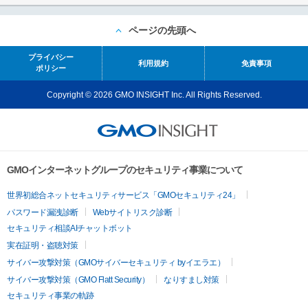
ページの先頭へ
プライバシー
利用規約
免責事項
ポリシー
Copyright © 2026 GMO INSIGHT Inc. All Rights Reserved.
GMOインターネットグループのセキュリティ事業について
世界初総合ネットセキュリティサービス「GMOセキュリティ24」
パスワード漏洩診断
Webサイトリスク診断
セキュリティ相談AIチャットボット
実在証明・盗聴対策
サイバー攻撃対策（GMOサイバーセキュリティ byイエラエ）
サイバー攻撃対策（GMO Flatt Security）
なりすまし対策
セキュリティ事業の軌跡