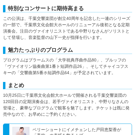
特別なコンサートに期待高まる
この公演は、千葉交響楽団が創立40周年を記念した一連のシリーズ
の一部で、千葉県文化会館大ホールのリニューアル後初となる定期
演奏会。注目のヴァイオリニストである中野りなさんがソリストと
して登場し、音楽監督の山下一史が指揮を行います。
魅力たっぷりのプログラム
プログラムはブラームスの「大学祝典序曲作品80」、ブルッフの
「ヴァイオリン協奏曲第1番ト短調作品26」、そしてチャイコフス
キーの「交響曲第5番ホ短調作品64」が予定されています。
まとめ
10月25日に千葉県文化会館大ホールで開催される千葉交響楽団の
120回目の定期演奏会は、若手ヴァイオリニスト、中野りなさんの
登場と、豪華なプログラムで観客を魅了します。チケットは既に発
売中なので、お早めにご予約ください。
ベリーショートにイメチェンした戸田恵梨香が