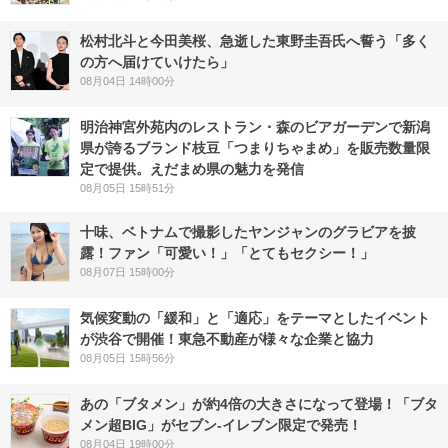
松村北斗と今田美桜、急逝した東野圭吾氏へ誓う「多く
の方へ届けていけたら」
08月04日 14時00分
明治神宮外苑内のレストラン・森のビアガーデンで新潟
県が誇るブランド枝豆「つまりちゃまめ」を販売数量限
定で提供。えだまめ県の魅力を発信
08月05日 15時51分
十味、ベトナムで撮影したヤンジャンのグラビアを披
露！ファン「可愛い！」「とてもセクシー！」
08月07日 15時00分
気候変動の「緩和」と「適応」をテーマとしたイベント
が渋谷で開催！東急不動産が様々な企業と協力
08月05日 15時56分
あの「ブタメン」が約4倍の大きさになって登場！「ブタ
メン超BIG」がセブン‐イレブン限定で発売！
08月04日 19時00分