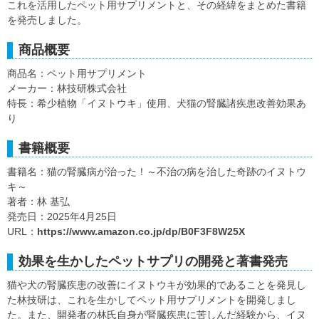
これを活用したペット用サプリメントと、その経緯をまとめた書籍
を発売しました。
商品概要
商品名：ペット用サプリメント
メーカー：林技研株式会社
特長：希少植物「イヌトウキ」使用、犬猫の腎臓諸疾患改善効果あ
り
書籍概要
書籍名：猫の腎臓病が治った！～不治の病を治した奇跡のイヌトウ
キ～
著者：林 基弘
発売日：2025年4月25日
URL：
https://www.amazon.co.jp/dp/B0F3F8W25X
効果を生かしたペットサプリの開発と著書発売
猫や犬の腎臓疾患の改善にイヌトウキが効果的であることを発見し
た林技研は、これを生かしてペット用サプリメントを開発しまし
た。また、開発者の林氏自身が腎臓疾患に苦しんだ経験から、イヌ