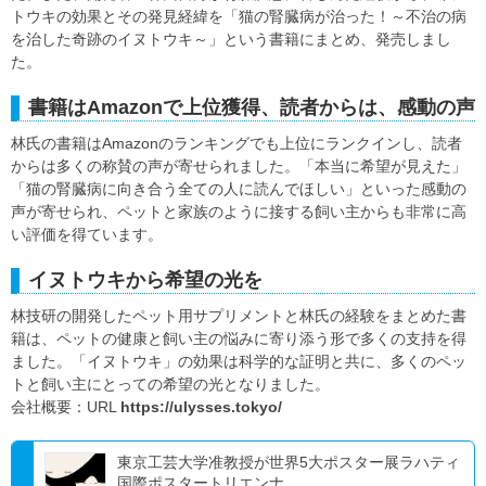
トウキの効果とその発見経緯を「猫の腎臓病が治った！～不治の病
を治した奇跡のイヌトウキ～」という書籍にまとめ、発売しまし
た。
書籍はAmazonで上位獲得、読者からは、感動の声
林氏の書籍はAmazonのランキングでも上位にランクインし、読者
からは多くの称賛の声が寄せられました。「本当に希望が見えた」
「猫の腎臓病に向き合う全ての人に読んでほしい」といった感動の
声が寄せられ、ペットと家族のように接する飼い主からも非常に高
い評価を得ています。
イヌトウキから希望の光を
林技研の開発したペット用サプリメントと林氏の経験をまとめた書
籍は、ペットの健康と飼い主の悩みに寄り添う形で多くの支持を得
ました。「イヌトウキ」の効果は科学的な証明と共に、多くのペッ
トと飼い主にとっての希望の光となりました。
会社概要：URL
https://ulysses.tokyo/
東京工芸大学准教授が世界5大ポスター展ラハティ
国際ポスタートリエンナ...