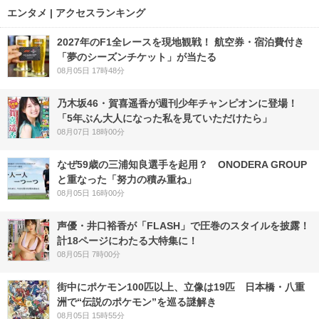
エンタメ | アクセスランキング
2027年のF1全レースを現地観戦！ 航空券・宿泊費付き
「夢のシーズンチケット」が当たる
08月05日 17時48分
乃木坂46・賀喜遥香が週刊少年チャンピオンに登場！
「5年ぶん大人になった私を見ていただけたら」
08月07日 18時00分
なぜ59歳の三浦知良選手を起用？ ONODERA GROUP
と重なった「努力の積み重ね」
08月05日 16時00分
声優・井口裕香が「FLASH」で圧巻のスタイルを披露！
計18ページにわたる大特集に！
08月05日 7時00分
街中にポケモン100匹以上、立像は19匹 日本橋・八重
洲で“伝説のポケモン”を巡る謎解き
08月05日 15時55分