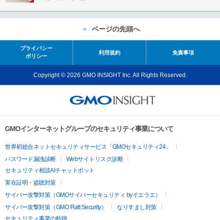
ページの先頭へ
プライバシー
利用規約
免責事項
ポリシー
Copyright © 2026 GMO INSIGHT Inc. All Rights Reserved.
GMOインターネットグループのセキュリティ事業について
世界初総合ネットセキュリティサービス「GMOセキュリティ24」
パスワード漏洩診断
Webサイトリスク診断
セキュリティ相談AIチャットボット
実在証明・盗聴対策
サイバー攻撃対策（GMOサイバーセキュリティ byイエラエ）
サイバー攻撃対策（GMO Flatt Security）
なりすまし対策
セキュリティ事業の軌跡