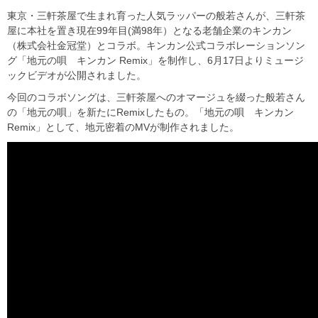
東京・三軒茶屋で生まれ育った人気ラッパーの般若さんが、三軒茶
屋に本社を置き現在99年目(満98年）となる老舗企業のキンカン
（株式会社金冠堂）とコラボ。キンカン公式コラボレーションソン
グ「地元の唄 キンカン Remix」を制作し、6月17日よりミュージ
ックビデオが公開されました。
今回のコラボソングは、三軒茶屋へのオマージュを綴った般若さん
の「地元の唄」を新たにRemixしたもの。「地元の唄 キンカン
Remix」として、地元密着のMVが制作されました。