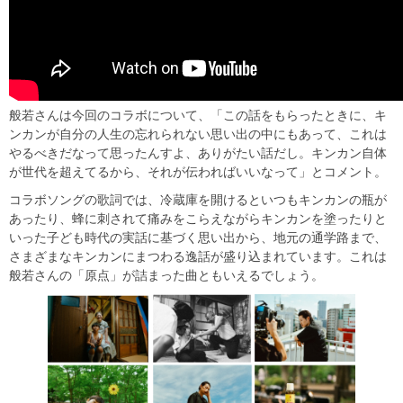
般若さんは今回のコラボについて、「この話をもらったときに、キ
ンカンが自分の人生の忘れられない思い出の中にもあって、これは
やるべきだなって思ったんすよ、ありがたい話だし。キンカン自体
が世代を超えてるから、それが伝わればいいなって」とコメント。
コラボソングの歌詞では、冷蔵庫を開けるといつもキンカンの瓶が
あったり、蜂に刺されて痛みをこらえながらキンカンを塗ったりと
いった子ども時代の実話に基づく思い出から、地元の通学路まで、
さまざまなキンカンにまつわる逸話が盛り込まれています。これは
般若さんの「原点」が詰まった曲ともいえるでしょう。