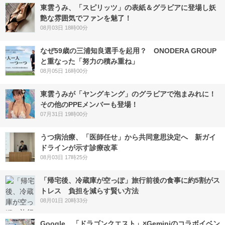
東雲うみ、「スピリッツ」の表紙＆グラビアに登場し妖
艶な雰囲気でファンを魅了！
08月03日 18時00分
なぜ59歳の三浦知良選手を起用？ ONODERA GROUP
と重なった「努力の積み重ね」
08月05日 16時00分
東雲うみが「ヤングキング」のグラビアで泡まみれに！
その他のPPEメンバーも登場！
07月31日 19時00分
うつ病治療、「医師任せ」から共同意思決定へ 新ガイ
ドラインが示す診療改革
08月03日 17時25分
「帰宅後、冷蔵庫が空っぽ」旅行前後の食事に約5割がス
トレス 負担を減らす賢い方法
08月01日 20時33分
Google、「ドラゴンクエスト」×Geminiのコラボイベン