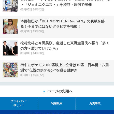
ト「ジェミニクエスト」を渋谷・原宿で開催
08月03日 18時42分
本郷柚巴が「BLT MONSTER Round 9」の表紙を飾
る！今までにはないグラビアを掲載！
07月31日 19時00分
松村北斗と今田美桜、急逝した東野圭吾氏へ誓う「多く
の方へ届けていけたら」
08月04日 14時00分
街中にポケモン100匹以上、立像は19匹 日本橋・八重
洲で“伝説のポケモン”を巡る謎解き
08月05日 15時55分
ページの先頭へ
プライバシー
利用規約
免責事項
ポリシー