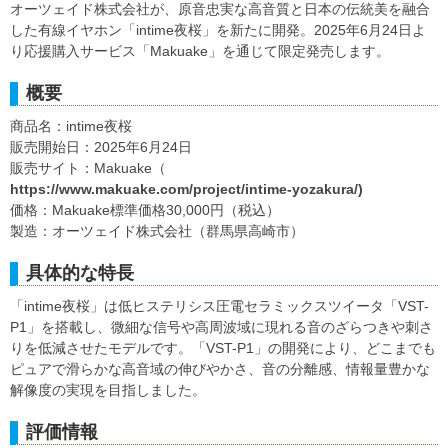
オーツェイド株式会社が、原音忠実な高音質と日本の伝統美を融合
した有線イヤホン「intime夜桜」を新たに開発。2025年6月24日よ
り応援購入サービス「Makuake」を通じて限定発売します。
概要
商品名：intime夜桜
販売開始日：2025年6月24日
販売サイト：Makuake（
https://www.makuake.com/project/intime-yozakura/)
価格：Makuake標準価格30,000円（税込）
製造：オーツェイド株式会社（群馬県高崎市）
具体的な特長
「intime夜桜」は低ヒステリシス圧電セラミックスツイータ「VST-
P1」を搭載し、微細な信号や高周波域に現れる音のざらつきや刺さ
りを低減させたモデルです。「VST-P1」の開発により、どこまでも
ピュアで滑らかな高音域の伸びやかさ、音の分離感、情報量豊かな
解像度の実現を目指しました。
評価情報