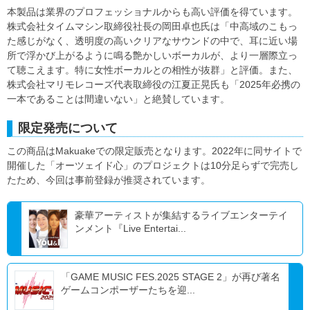
本製品は業界のプロフェッショナルからも高い評価を得ています。
株式会社タイムマシン取締役社長の岡田卓也氏は「中高域のこもっ
た感じがなく、透明度の高いクリアなサウンドの中で、耳に近い場
所で浮かび上がるように鳴る艶かしいボーカルが、より一層際立っ
て聴こえます。特に女性ボーカルとの相性が抜群」と評価。また、
株式会社マリモレコーズ代表取締役の江夏正晃氏も「2025年必携の
一本であることは間違いない」と絶賛しています。
限定発売について
この商品はMakuakeでの限定販売となります。2022年に同サイトで
開催した「オーツェイド心」のプロジェクトは10分足らずで完売し
たため、今回は事前登録が推奨されています。
豪華アーティストが集結するライブエンターテイ
ンメント『Live Entertai...
「GAME MUSIC FES.2025 STAGE 2」が再び著名
ゲームコンポーザーたちを迎...