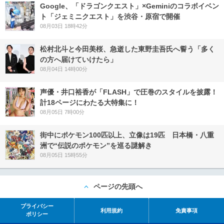
Google、「ドラゴンクエスト」×Geminiのコラボイベン
ト「ジェミニクエスト」を渋谷・原宿で開催
08月03日 18時42分
松村北斗と今田美桜、急逝した東野圭吾氏へ誓う「多く
の方へ届けていけたら」
08月04日 14時00分
声優・井口裕香が「FLASH」で圧巻のスタイルを披露！
計18ページにわたる大特集に！
08月05日 7時00分
街中にポケモン100匹以上、立像は19匹 日本橋・八重
洲で“伝説のポケモン”を巡る謎解き
08月05日 15時55分
ページの先頭へ
プライバシー
利用規約
免責事項
ポリシー