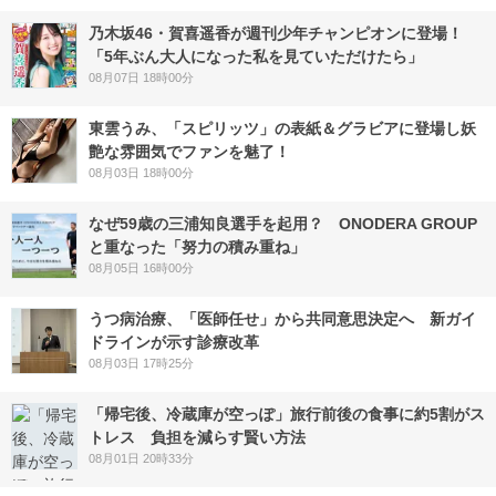
乃木坂46・賀喜遥香が週刊少年チャンピオンに登場！
「5年ぶん大人になった私を見ていただけたら」
08月07日 18時00分
東雲うみ、「スピリッツ」の表紙＆グラビアに登場し妖
艶な雰囲気でファンを魅了！
08月03日 18時00分
なぜ59歳の三浦知良選手を起用？ ONODERA GROUP
と重なった「努力の積み重ね」
08月05日 16時00分
うつ病治療、「医師任せ」から共同意思決定へ 新ガイ
ドラインが示す診療改革
08月03日 17時25分
「帰宅後、冷蔵庫が空っぽ」旅行前後の食事に約5割がス
トレス 負担を減らす賢い方法
08月01日 20時33分