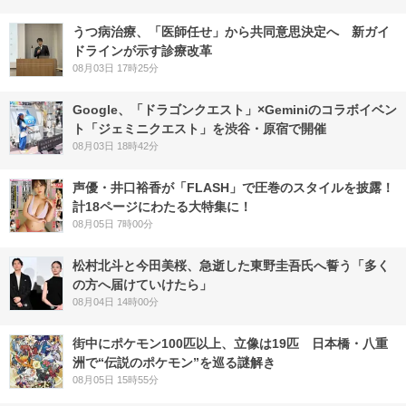
うつ病治療、「医師任せ」から共同意思決定へ 新ガイ
ドラインが示す診療改革
08月03日 17時25分
Google、「ドラゴンクエスト」×Geminiのコラボイベン
ト「ジェミニクエスト」を渋谷・原宿で開催
08月03日 18時42分
声優・井口裕香が「FLASH」で圧巻のスタイルを披露！
計18ページにわたる大特集に！
08月05日 7時00分
松村北斗と今田美桜、急逝した東野圭吾氏へ誓う「多く
の方へ届けていけたら」
08月04日 14時00分
街中にポケモン100匹以上、立像は19匹 日本橋・八重
洲で“伝説のポケモン”を巡る謎解き
08月05日 15時55分