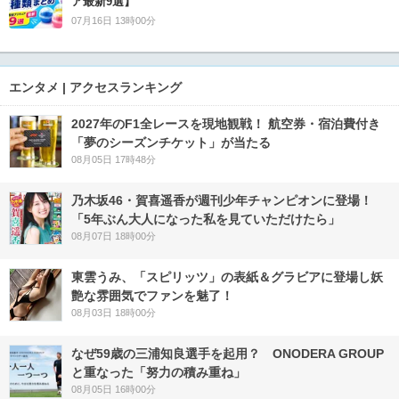
ア最新9選】
07月16日 13時00分
エンタメ | アクセスランキング
2027年のF1全レースを現地観戦！ 航空券・宿泊費付き
「夢のシーズンチケット」が当たる
08月05日 17時48分
乃木坂46・賀喜遥香が週刊少年チャンピオンに登場！
「5年ぶん大人になった私を見ていただけたら」
08月07日 18時00分
東雲うみ、「スピリッツ」の表紙＆グラビアに登場し妖
艶な雰囲気でファンを魅了！
08月03日 18時00分
なぜ59歳の三浦知良選手を起用？ ONODERA GROUP
と重なった「努力の積み重ね」
08月05日 16時00分