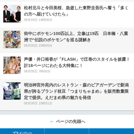
松村北斗と今田美桜、急逝した東野圭吾氏へ誓う「多く
の方へ届けていけたら」
08月04日 14時00分
街中にポケモン100匹以上、立像は19匹 日本橋・八重
洲で“伝説のポケモン”を巡る謎解き
08月05日 15時55分
声優・井口裕香が「FLASH」で圧巻のスタイルを披露！
計18ページにわたる大特集に！
08月05日 7時00分
明治神宮外苑内のレストラン・森のビアガーデンで新潟
県が誇るブランド枝豆「つまりちゃまめ」を販売数量限
定で提供。えだまめ県の魅力を発信
08月05日 15時51分
ページの先頭へ
プライバシー