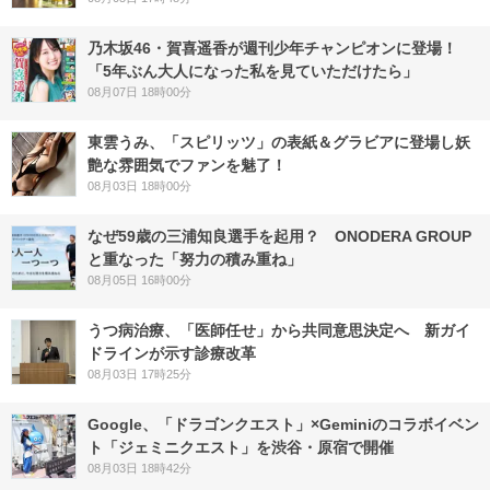
乃木坂46・賀喜遥香が週刊少年チャンピオンに登場！
「5年ぶん大人になった私を見ていただけたら」
08月07日 18時00分
東雲うみ、「スピリッツ」の表紙＆グラビアに登場し妖
艶な雰囲気でファンを魅了！
08月03日 18時00分
なぜ59歳の三浦知良選手を起用？ ONODERA GROUP
と重なった「努力の積み重ね」
08月05日 16時00分
うつ病治療、「医師任せ」から共同意思決定へ 新ガイ
ドラインが示す診療改革
08月03日 17時25分
Google、「ドラゴンクエスト」×Geminiのコラボイベン
ト「ジェミニクエスト」を渋谷・原宿で開催
08月03日 18時42分