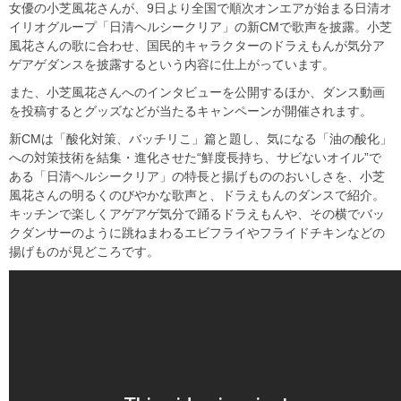
女優の小芝風花さんが、9日より全国で順次オンエアが始まる日清オ
イリオグループ「日清ヘルシークリア」の新CMで歌声を披露。小芝
風花さんの歌に合わせ、国民的キャラクターのドラえもんが気分ア
ゲアゲダンスを披露するという内容に仕上がっています。
また、小芝風花さんへのインタビューを公開するほか、ダンス動画
を投稿するとグッズなどが当たるキャンペーンが開催されます。
新CMは「酸化対策、バッチリこ」篇と題し、気になる「油の酸化」
への対策技術を結集・進化させた“鮮度長持ち、サビないオイル”で
ある「日清ヘルシークリア」の特長と揚げもののおいしさを、小芝
風花さんの明るくのびやかな歌声と、ドラえもんのダンスで紹介。
キッチンで楽しくアゲアゲ気分で踊るドラえもんや、その横でバッ
クダンサーのように跳ねまわるエビフライやフライドチキンなどの
揚げものが見どころです。