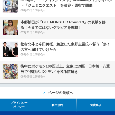
Google、「ドラゴンクエスト」×Geminiのコラボイベン
ト「ジェミニクエスト」を渋谷・原宿で開催
08月03日 18時42分
本郷柚巴が「BLT MONSTER Round 9」の表紙を飾
る！今までにはないグラビアを掲載！
07月31日 19時00分
松村北斗と今田美桜、急逝した東野圭吾氏へ誓う「多く
の方へ届けていけたら」
08月04日 14時00分
街中にポケモン100匹以上、立像は19匹 日本橋・八重
洲で“伝説のポケモン”を巡る謎解き
08月05日 15時55分
ページの先頭へ
プライバシー
利用規約
免責事項
ポリシー