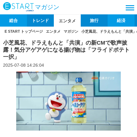
マガジン
総合
トレンド
旅行
経済
エンタメ
E START トップページ
エンタメ
マガジン
小芝風花、ドラえもんと「共演」
小芝風花、ドラえもんと「共演」の新CMで歌声披
露！気分アゲアゲになる揚げ物は「フライドポテト
一択」
2025-07-08 14:26:04