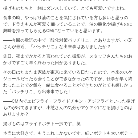
揚げものたちと一緒にダンスしていて、とても可愛いですよね。
食事の時、やっぱり油のことを気にされている方も多いと思うの
で、ドラえもんが可愛く踊っていることで、油の酸化や揚げものに
興味を持ってもらえるCMになっていると思います。
――今回の歌詞の中で「酸化対策バッチリこ」とありますが、小芝
さんが最近、「バッチリこ」な出来事はありましたか？
先日、夜までかかると言われていた撮影が、スタッフさんたちのお
かげですごく早く終わった日がありました。
その日はたまたま家族が東京に来ている日だったので、本来のスケ
ジュールだったら会うことができなかったのですが、仕事が早く終
わったことで夕飯を一緒に食べることができたのがとても嬉しかっ
た「バッチリこ」な出来事でした！
――CM内でエビフライ・フライドチキン・アジフライといった揚げ
ものが出てきますが、小芝さんの気分がアゲアゲになる揚げものは
ありますか？
揚げものはフライドポテト一択です。笑
本当に大好きで、もうこれしかないです。細いポテトも太いポテト