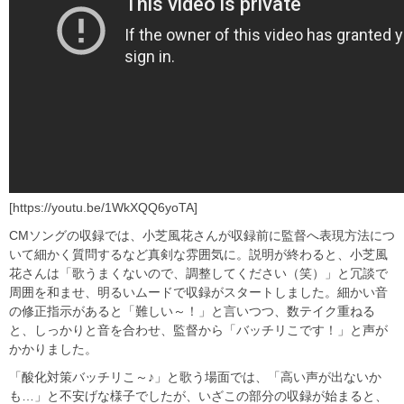
[https://youtu.be/1WkXQQ6yoTA]
CMソングの収録では、小芝風花さんが収録前に監督へ表現方法につ
いて細かく質問するなど真剣な雰囲気に。説明が終わると、小芝風
花さんは「歌うまくないので、調整してください（笑）」と冗談で
周囲を和ませ、明るいムードで収録がスタートしました。細かい音
の修正指示があると「難しい～！」と言いつつ、数テイク重ねる
と、しっかりと音を合わせ、監督から「バッチリこです！」と声が
かかりました。
「酸化対策バッチリこ～♪」と歌う場面では、「高い声が出ないか
も…」と不安げな様子でしたが、いざこの部分の収録が始まると、