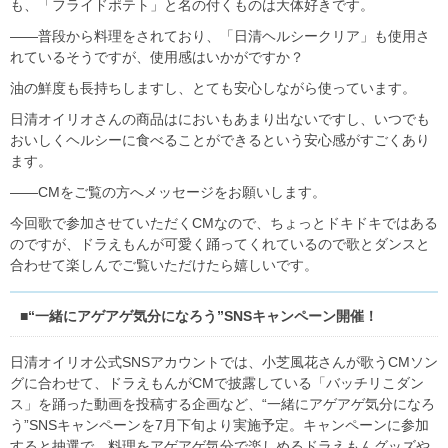
も、「フライドポテト」と名の付くものは大体好きです。
――普段から料理をされており、「日清ヘルシークリア」も使用さ
れているそうですが、使用感はいかがですか？
油の鮮度も長持ちしますし、とても安心しながら使っています。
日清オイリオさんの商品はにおいもあまり出ないですし、いつでも
おいしくヘルシーに食べることができるという安心感がすごくあり
ます。
――CMをご覧の方へメッセージをお願いします。
今回歌で参加させていただくCMなので、ちょっとドキドキではある
のですが、ドラえもんが可愛く踊ってくれているので歌とダンスと
合わせて楽しんでご覧いただけたら嬉しいです。
■“一緒にアゲアゲ気分になろう”SNSキャンペーン開催！
日清オイリオ公式SNSアカウントでは、小芝風花さんが歌うCMソン
グに合わせて、ドラえもんがCMで披露している「バッチリこダン
ス」を踊った動画を投稿する企画など、“一緒にアゲアゲ気分になろ
う”SNSキャンペーンを7月下旬より実施予定。キャンペーンに参加
すると抽選で、料理をアゲアゲ気分で楽しめるドラえもんグッズや