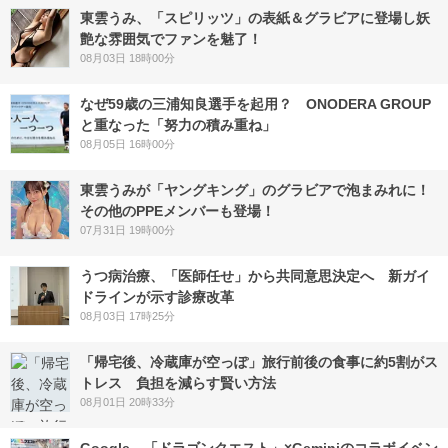
東雲うみ、「スピリッツ」の表紙＆グラビアに登場し妖
艶な雰囲気でファンを魅了！
08月03日 18時00分
なぜ59歳の三浦知良選手を起用？ ONODERA GROUP
と重なった「努力の積み重ね」
08月05日 16時00分
東雲うみが「ヤングキング」のグラビアで泡まみれに！
その他のPPEメンバーも登場！
07月31日 19時00分
うつ病治療、「医師任せ」から共同意思決定へ 新ガイ
ドラインが示す診療改革
08月03日 17時25分
「帰宅後、冷蔵庫が空っぽ」旅行前後の食事に約5割がス
トレス 負担を減らす賢い方法
08月01日 20時33分