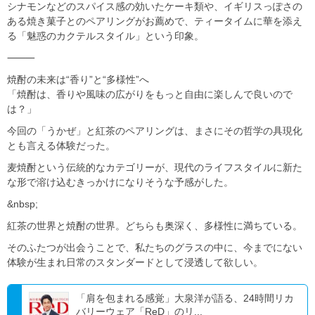
シナモンなどのスパイス感の効いたケーキ類や、イギリスっぽさの
ある焼き菓子とのペアリングがお薦めで、ティータイムに華を添え
る「魅惑のカクテルスタイル」という印象。
⸻
焼酎の未来は“香り”と“多様性”へ
「焼酎は、香りや風味の広がりをもっと自由に楽しんで良いので
は？」
今回の「うかぜ」と紅茶のペアリングは、まさにその哲学の具現化
とも言える体験だった。
麦焼酎という伝統的なカテゴリーが、現代のライフスタイルに新た
な形で溶け込むきっかけになりそうな予感がした。
&nbsp;
紅茶の世界と焼酎の世界。どちらも奥深く、多様性に満ちている。
そのふたつが出会うことで、私たちのグラスの中に、今までにない
体験が生まれ日常のスタンダードとして浸透して欲しい。
「肩を包まれる感覚」大泉洋が語る、24時間リカ
バリーウェア「ReD」のリ...