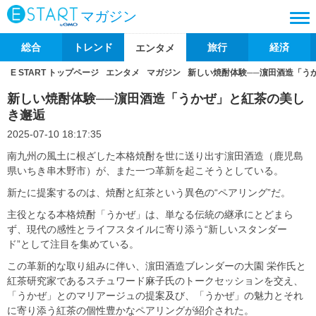
マガジン
総合
トレンド
旅行
経済
エンタメ
E START トップページ
エンタメ
マガジン
新しい焼酎体験──濵田酒造「う
新しい焼酎体験──濵田酒造「うかぜ」と紅茶の美し
き邂逅
2025-07-10 18:17:35
南九州の風土に根ざした本格焼酎を世に送り出す濵田酒造（鹿児島
県いちき串木野市）が、また一つ革新を起こそうとしている。
新たに提案するのは、焼酎と紅茶という異色の“ペアリング”だ。
主役となる本格焼酎「うかぜ」は、単なる伝統の継承にとどまら
ず、現代の感性とライフスタイルに寄り添う“新しいスタンダー
ド”として注目を集めている。
この革新的な取り組みに伴い、濵田酒造ブレンダーの大園 栄作氏と
紅茶研究家であるスチュワード麻子氏のトークセッションを交え、
「うかぜ」とのマリアージュの提案及び、「うかぜ」の魅力とそれ
に寄り添う紅茶の個性豊かなペアリングが紹介された。