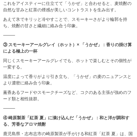
これをアイスティーに仕立てて「うかぜ」と合わせると、麦焼酎の
自然な甘みと紅茶の煙感が美しいコントラストを生み出す。
あえて氷でキリッと冷やすことで、スモーキーさがより輪郭を持
ち、焼酎の甘さと繊細に絡み合う印象。
⸻
③ スモーキーアールグレイ（ホット）× 「うかぜ」：香りの掛け算
による極上の一杯
同じくスモーキーアールグレイでも、ホットで楽しむとその個性が
一変する。
温度によって香りがより引き立ち、「うかぜ」の麦のニュアンスと
より濃密に絡み合う印象。
薫香あるフードやスモークチーズなど、コクのある主張が強めのフ
ード類と相性抜群。
⸻
④ 崎原製茶「紅茶 夏」に漬け込んだ「うかぜ」：和と洋が調和す
る、芳香なアロマ焼酎
鹿児島県・志布志市の崎原製茶が手がける和紅茶「紅茶 夏」は、国