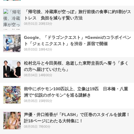
「帰宅後、冷蔵庫が空っぽ」旅行前後の食事に約5割がス
トレス 負担を減らす賢い方法
08月01日 20時33分
Google、「ドラゴンクエスト」×Geminiのコラボイベン
ト「ジェミニクエスト」を渋谷・原宿で開催
08月03日 18時42分
松村北斗と今田美桜、急逝した東野圭吾氏へ誓う「多く
の方へ届けていけたら」
08月04日 14時00分
街中にポケモン100匹以上、立像は19匹 日本橋・八重
洲で“伝説のポケモン”を巡る謎解き
08月05日 15時55分
声優・井口裕香が「FLASH」で圧巻のスタイルを披露！
計18ページにわたる大特集に！
08月05日 7時00分