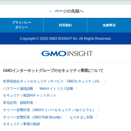
ページの先頭へ
プライバシー
利用規約
免責事項
ポリシー
Copyright © 2026 GMO INSIGHT Inc. All Rights Reserved.
GMOインターネットグループのセキュリティ事業について
世界初総合ネットセキュリティサービス「GMOセキュリティ24」
パスワード漏洩診断
Webサイトリスク診断
セキュリティ相談AIチャットボット
実在証明・盗聴対策
サイバー攻撃対策（GMOサイバーセキュリティ byイエラエ）
サイバー攻撃対策（GMO Flatt Security）
なりすまし対策
セキュリティ事業の軌跡