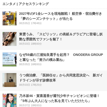
エンタメ | アクセスランキング
2027年のF1全レースを現地観戦！ 航空券・宿泊費付き
「夢のシーズンチケット」が当たる
08月05日 17時48分
東雲うみ、「スピリッツ」の表紙＆グラビアに登場し妖
艶な雰囲気でファンを魅了！
08月03日 18時00分
なぜ59歳の三浦知良選手を起用？ ONODERA GROUP
と重なった「努力の積み重ね」
08月05日 16時00分
うつ病治療、「医師任せ」から共同意思決定へ 新ガイ
ドラインが示す診療改革
08月03日 17時25分
乃木坂46・賀喜遥香が週刊少年チャンピオンに登場！
「5年ぶん大人になった私を見ていただけたら」
08月07日 18時00分