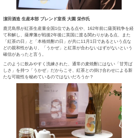
濵田酒造 生産本部 ブレンド室長 大園 栄作氏
鹿児島県が紅茶生産量全国1位である点や、162年前に薩英戦争を経
て和解し、薩摩藩が戦後2年後に英国に渡る関わりがある点、また
「紅茶の日」と「本格焼酎の日」が共に11月1日であるという点な
どの親和性があり、「うかぜ」と紅茶が合わないはずがないという
確信があったと言う。
このように飲みやすく洗練された、通常の麦焼酎にはない「甘芳ば
しさ」を持つ「うかぜ」だからこそ、紅茶との掛け合わせによる新
たな可能性を秘めているのではないだろうか？