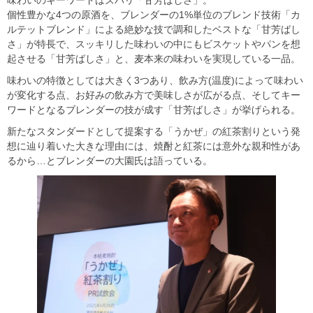
味わいのキーワードはズバリ「甘芳ばしさ」。
個性豊かな4つの原酒を、ブレンダーの1%単位のブレンド技術「カ
ルテットブレンド」による絶妙な技で調和したベストな「甘芳ばし
さ」が特長で、スッキリした味わいの中にもビスケットやパンを想
起させる「甘芳ばしさ」と、麦本来の味わいを実現している一品。
味わいの特徴としては大きく3つあり、飲み方(温度)によって味わい
が変化する点、お好みの飲み方で美味しさが広がる点、そしてキー
ワードとなるブレンダーの技が成す「甘芳ばしさ」が挙げられる。
新たなスタンダードとして提案する「うかぜ」の紅茶割りという発
想に辿り着いた大きな理由には、焼酎と紅茶には意外な親和性があ
るから…とブレンダーの大園氏は語っている。