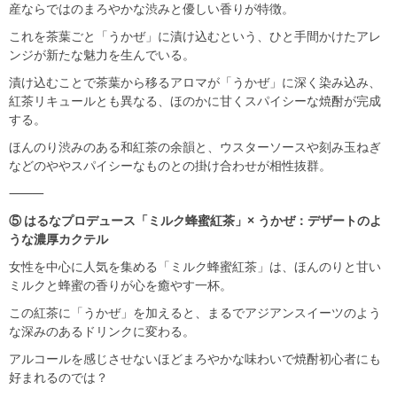
産ならではのまろやかな渋みと優しい香りが特徴。
これを茶葉ごと「うかぜ」に漬け込むという、ひと手間かけたアレ
ンジが新たな魅力を生んでいる。
漬け込むことで茶葉から移るアロマが「うかぜ」に深く染み込み、
紅茶リキュールとも異なる、ほのかに甘くスパイシーな焼酎が完成
する。
ほんのり渋みのある和紅茶の余韻と、ウスターソースや刻み玉ねぎ
などのややスパイシーなものとの掛け合わせが相性抜群。
⸻
⑤ はるなプロデュース「ミルク蜂蜜紅茶」× うかぜ：デザートのよ
うな濃厚カクテル
女性を中心に人気を集める「ミルク蜂蜜紅茶」は、ほんのりと甘い
ミルクと蜂蜜の香りが心を癒やす一杯。
この紅茶に「うかぜ」を加えると、まるでアジアンスイーツのよう
な深みのあるドリンクに変わる。
アルコールを感じさせないほどまろやかな味わいで焼酎初心者にも
好まれるのでは？