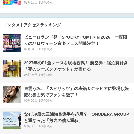
07月16日 13時00分
エンタメ | アクセスランキング
ピューロランド発「SPOOKY PUMPKIN 2026」一夜限
りのハロウィーン音楽フェス開催決定！
07月31日 15時00分
2027年のF1全レースを現地観戦！ 航空券・宿泊費付き
「夢のシーズンチケット」が当たる
08月05日 17時48分
東雲うみ、「スピリッツ」の表紙＆グラビアに登場し妖
艶な雰囲気でファンを魅了！
08月03日 18時00分
なぜ59歳の三浦知良選手を起用？ ONODERA GROUP
と重なった「努力の積み重ね」
08月05日 16時00分