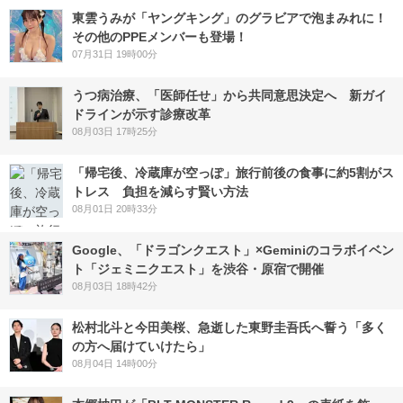
東雲うみが「ヤングキング」のグラビアで泡まみれに！
その他のPPEメンバーも登場！
07月31日 19時00分
うつ病治療、「医師任せ」から共同意思決定へ 新ガイ
ドラインが示す診療改革
08月03日 17時25分
「帰宅後、冷蔵庫が空っぽ」旅行前後の食事に約5割がス
トレス 負担を減らす賢い方法
08月01日 20時33分
Google、「ドラゴンクエスト」×Geminiのコラボイベン
ト「ジェミニクエスト」を渋谷・原宿で開催
08月03日 18時42分
松村北斗と今田美桜、急逝した東野圭吾氏へ誓う「多く
の方へ届けていけたら」
08月04日 14時00分