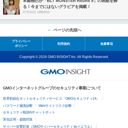
本郷柚巴が「BLT MONSTER Round 9」の表紙を飾
る！今までにはないグラビアを掲載！
07月31日 19時00分
ページの先頭へ
プライバシー
利用規約
免責事項
ポリシー
Copyright © 2026 GMO INSIGHT Inc. All Rights Reserved.
GMOインターネットグループのセキュリティ事業について
世界初総合ネットセキュリティサービス「GMOセキュリティ24」
パスワード漏洩診断
Webサイトリスク診断
セキュリティ相談AIチャットボット
実在証明・盗聴対策
サイバー攻撃対策（GMOサイバーセキュリティ byイエラエ）