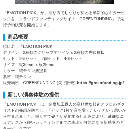
「EMOTION PICK」が、握り方でしなりが変わる革新的なギターピ
ックを、クラウドファンディングサイト「GREENFUNDING」で先
行予約販売を開始します。
商品概要
項目名：「EMOTION PICK」
デザイン：2種類のグリップデザイン x 2種類の先端形状
セット：1個セット、2個セット、4個セット
サイズ：縦30mm x 横25mm
カラー：純チタン無塗装
素材：純チタン
販売場所：GREENFUNDING (先行販売)
https://greenfunding.jp/
新しい演奏体験の提供
「EMOTION PICK」は、金属加工職人の高精度な技術とプロのギタ
リストの発想が融合し、「ピック1枚で音を変えたい」という思いか
ら生まれました。握り方で硬さが変化する仕組みにより、繊細なニ
ュアンスから鋭いカッティングまでの表現が可能になる新感覚のギ
ターピックです。