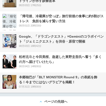
ドラインが示す診療改革
08月03日 17時25分
「帰宅後、冷蔵庫が空っぽ」旅行前後の食事に約5割がス
トレス 負担を減らす賢い方法
08月01日 20時33分
Google、「ドラゴンクエスト」×Geminiのコラボイベン
ト「ジェミニクエスト」を渋谷・原宿で開催
08月03日 18時42分
松村北斗と今田美桜、急逝した東野圭吾氏へ誓う「多く
の方へ届けていけたら」
08月04日 14時00分
本郷柚巴が「BLT MONSTER Round 9」の表紙を飾
る！今までにはないグラビアを掲載！
07月31日 19時00分
ページの先頭へ