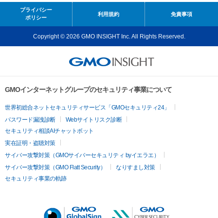
プライバシー
利用規約
免責事項
ポリシー
Copyright © 2026 GMO INSIGHT Inc. All Rights Reserved.
GMOインターネットグループのセキュリティ事業について
世界初総合ネットセキュリティサービス「GMOセキュリティ24」
パスワード漏洩診断
Webサイトリスク診断
セキュリティ相談AIチャットボット
実在証明・盗聴対策
サイバー攻撃対策（GMOサイバーセキュリティ byイエラエ）
サイバー攻撃対策（GMO Flatt Security）
なりすまし対策
セキュリティ事業の軌跡