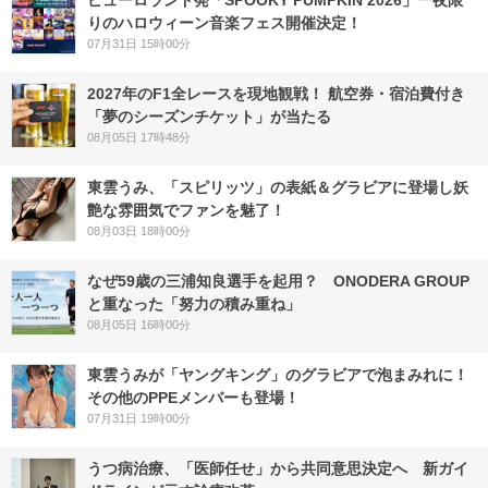
ピューロランド発「SPOOKY PUMPKIN 2026」一夜限
りのハロウィーン音楽フェス開催決定！
07月31日 15時00分
2027年のF1全レースを現地観戦！ 航空券・宿泊費付き
「夢のシーズンチケット」が当たる
08月05日 17時48分
東雲うみ、「スピリッツ」の表紙＆グラビアに登場し妖
艶な雰囲気でファンを魅了！
08月03日 18時00分
なぜ59歳の三浦知良選手を起用？ ONODERA GROUP
と重なった「努力の積み重ね」
08月05日 16時00分
東雲うみが「ヤングキング」のグラビアで泡まみれに！
その他のPPEメンバーも登場！
07月31日 19時00分
うつ病治療、「医師任せ」から共同意思決定へ 新ガイ