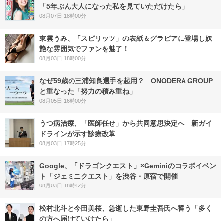
「5年ぶん大人になった私を見ていただけたら」
08月07日 18時00分
東雲うみ、「スピリッツ」の表紙＆グラビアに登場し妖
艶な雰囲気でファンを魅了！
08月03日 18時00分
なぜ59歳の三浦知良選手を起用？ ONODERA GROUP
と重なった「努力の積み重ね」
08月05日 16時00分
うつ病治療、「医師任せ」から共同意思決定へ 新ガイ
ドラインが示す診療改革
08月03日 17時25分
Google、「ドラゴンクエスト」×Geminiのコラボイベン
ト「ジェミニクエスト」を渋谷・原宿で開催
08月03日 18時42分
松村北斗と今田美桜、急逝した東野圭吾氏へ誓う「多く
の方へ届けていけたら」