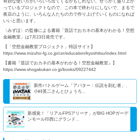
有効な使い方がいろいろ出てくるかもしれない。せっかく盛り上が
っているプロジェクトなので、この本で終わりにしないで、まるで
夜店のように、いろんな人たちの力で作り上げていくものになれば
いいと思います。
〈みずほ〉の監修による書籍「昔話でおカネの基本がわかる！空想
金融教室」は7月23日発売です。
【「空想金融教室プロジェクト」特設サイト】
https://www.mizuho-fg.co.jp/csr/education/kyoshitsu/index.html
【書籍『昔話でおカネの基本がわかる！空想金融教室』】
https://www.shogakukan.co.jp/books/09227442
新作バトルゲーム「アバター：伝説を刻む者」、
小峠英二さんとひょうろ...
新感覚！「リアルFPSアリーナ」がBIG HOPガーデ
ンモール印西にグランド...