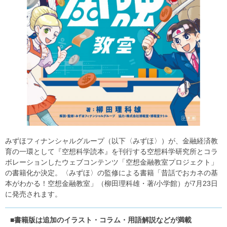
みずほフィナンシャルグループ（以下〈みずほ〉）が、金融経済教
育の一環として『空想科学読本』を刊行する空想科学研究所とコラ
ボレーションしたウェブコンテンツ「空想金融教室プロジェクト」
の書籍化か決定。〈みずほ〉の監修による書籍「昔話でおカネの基
本がわかる！空想金融教室」（柳田理科雄・著/小学館）が7月23日
に発売されます。
■書籍版は追加のイラスト・コラム・用語解説などが満載