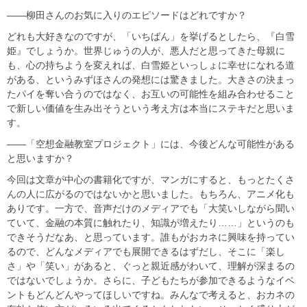
――柳田さんのお気に入りのエピソードはどれですか？
どれも大好きなのですが、「いちばん」を挙げるとしたら、『白雪
姫』でしょうか。世界じゅうの人が、悪人だと思ってきた母親に
も、心の持ちようを変えれば、白雪姫といっしょに幸せになれる道
がある、というみずほさんの発想には驚きました。大きさの決まっ
たパイを奪い合うのではなく、お互いの可能性を組み合わせること
で新しい価値を生み出そうという考え方は本当にステキだと思いま
す。
――「空想金融教室プロジェクト」には、今後どんな可能性がある
と思いますか？
今回は文章が中心の書籍化ですが、マンガにすると、もっとたくさ
んの人に広がるのではないかと思いました。もちろん、アニメ化も
ありです。一方で、音声だけのメディアでも「大笑いしながら聞い
ていて、金融の本質に触れたり、知識が増えたり……」というのも
できそうだなあ、と思っています。誰もがおカネに興味を持ってい
るので、どんなメディアでも展開できるはずだし、そこに「楽し
さ」や「笑い」があると、ぐっと親近感がわいて、理解が深まるの
ではないでしょうか。さらに、子どもたちが参加できるようなイベ
ントもどんどんやってほしいですね。みんなで考えると、おカネの