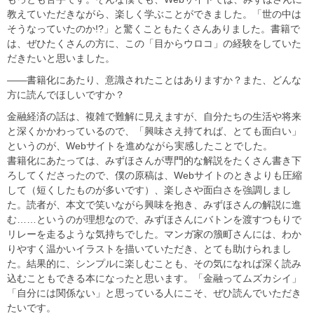
教えていただきながら、楽しく学ぶことができました。「世の中は
そうなっていたのか!?」と驚くこともたくさんありました。書籍で
は、ぜひたくさんの方に、この「目からウロコ」の経験をしていた
だきたいと思いました。
――書籍化にあたり、意識されたことはありますか？また、どんな
方に読んでほしいですか？
金融経済の話は、複雑で難解に見えますが、自分たちの生活や将来
と深くかかわっているので、「興味さえ持てれば、とても面白い」
というのが、Webサイトを進めながら実感したことでした。
書籍化にあたっては、みずほさんが専門的な解説をたくさん書き下
ろしてくださったので、僕の原稿は、Webサイトのときよりも圧縮
して（短くしたものが多いです）、楽しさや面白さを強調しまし
た。読者が、本文で笑いながら興味を抱き、みずほさんの解説に進
む……というのが理想なので、みずほさんにバトンを渡すつもりで
リレーを走るような気持ちでした。マンガ家の籏町さんには、わか
りやすく温かいイラストを描いていただき、とても助けられまし
た。結果的に、シンプルに楽しむことも、その気になれば深く読み
込むこともできる本になったと思います。「金融ってムズカシイ」
「自分には関係ない」と思っている人にこそ、ぜひ読んでいただき
たいです。