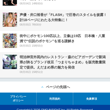
08月04日 14時00分
声優・井口裕香が「FLASH」で圧巻のスタイルを披露！
計18ページにわたる大特集に！
08月05日 7時00分
街中にポケモン100匹以上、立像は19匹 日本橋・八重
洲で“伝説のポケモン”を巡る謎解き
08月05日 15時55分
明治神宮外苑内のレストラン・森のビアガーデンで新潟
県が誇るブランド枝豆「つまりちゃまめ」を販売数量限
定で提供。えだまめ県の魅力を発信
08月05日 15時51分
ページの先頭へ
プライバシー
利用規約
免責事項
ポリシー
Copyright © 2026 GMO INSIGHT Inc. All Rights Reserved.