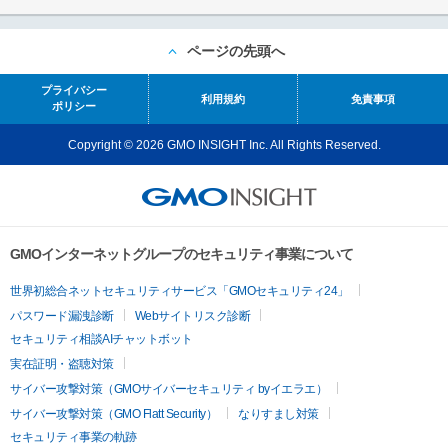
ページの先頭へ
プライバシー
利用規約
免責事項
ポリシー
Copyright © 2026 GMO INSIGHT Inc. All Rights Reserved.
GMOインターネットグループのセキュリティ事業について
世界初総合ネットセキュリティサービス「GMOセキュリティ24」
パスワード漏洩診断
Webサイトリスク診断
セキュリティ相談AIチャットボット
実在証明・盗聴対策
サイバー攻撃対策（GMOサイバーセキュリティ byイエラエ）
サイバー攻撃対策（GMO Flatt Security）
なりすまし対策
セキュリティ事業の軌跡