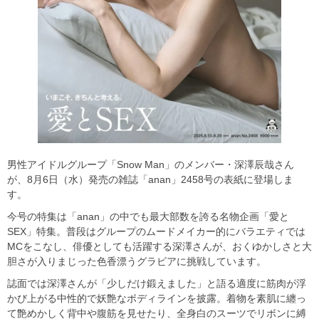
男性アイドルグループ「Snow Man」のメンバー・深澤辰哉さん
が、8月6日（水）発売の雑誌「anan」2458号の表紙に登場しま
す。
今号の特集は「anan」の中でも最大部数を誇る名物企画「愛と
SEX」特集。普段はグループのムードメイカー的にバラエティでは
MCをこなし、俳優としても活躍する深澤さんが、おくゆかしさと大
胆さが入りまじった色香漂うグラビアに挑戦しています。
誌面では深澤さんが「少しだけ鍛えました」と語る適度に筋肉が浮
かび上がる中性的で妖艶なボディラインを披露。着物を素肌に纏っ
て艶めかしく背中や腹筋を見せたり、全身白のスーツでリボンに縛