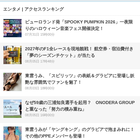
エンタメ | アクセスランキング
ピューロランド発「SPOOKY PUMPKIN 2026」一夜限
りのハロウィーン音楽フェス開催決定！
07月31日 15時00分
2027年のF1全レースを現地観戦！ 航空券・宿泊費付き
「夢のシーズンチケット」が当たる
08月05日 17時48分
東雲うみ、「スピリッツ」の表紙＆グラビアに登場し妖
艶な雰囲気でファンを魅了！
08月03日 18時00分
なぜ59歳の三浦知良選手を起用？ ONODERA GROUP
と重なった「努力の積み重ね」
08月05日 16時00分
東雲うみが「ヤングキング」のグラビアで泡まみれに！
その他のPPEメンバーも登場！