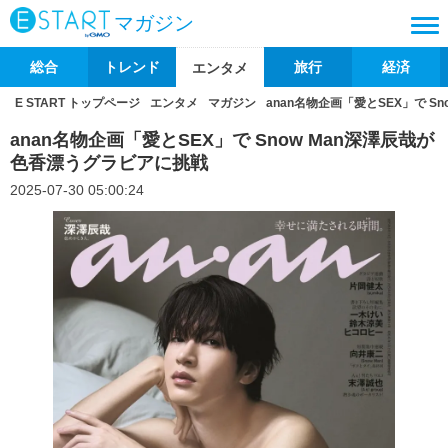
マガジン
総合
トレンド
旅行
経済
エンタメ
E START トップページ
エンタメ
マガジン
anan名物企画「愛とSEX」で S
anan名物企画「愛とSEX」で Snow Man深澤辰哉が
色香漂うグラビアに挑戦
2025-07-30 05:00:24