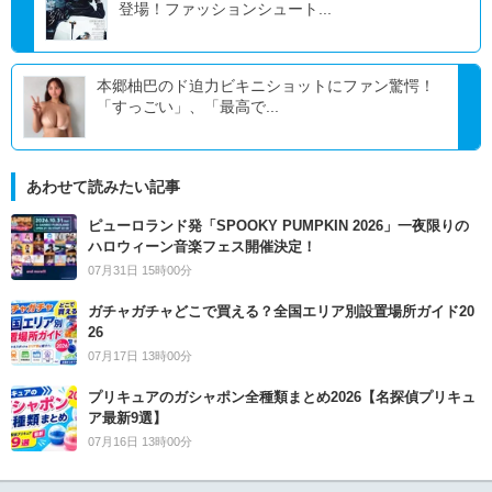
登場！ファッションシュート...
本郷柚巴のド迫力ビキニショットにファン驚愕！
「すっごい」、「最高で...
あわせて読みたい記事
ピューロランド発「SPOOKY PUMPKIN 2026」一夜限りの
ハロウィーン音楽フェス開催決定！
07月31日 15時00分
ガチャガチャどこで買える？全国エリア別設置場所ガイド20
26
07月17日 13時00分
プリキュアのガシャポン全種類まとめ2026【名探偵プリキュ
ア最新9選】
07月16日 13時00分