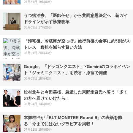
07月31日 19時00分
うつ病治療、「医師任せ」から共同意思決定へ 新ガイ
ドラインが示す診療改革
08月03日 17時25分
「帰宅後、冷蔵庫が空っぽ」旅行前後の食事に約5割がス
トレス 負担を減らす賢い方法
08月01日 20時33分
Google、「ドラゴンクエスト」×Geminiのコラボイベン
ト「ジェミニクエスト」を渋谷・原宿で開催
08月03日 18時42分
松村北斗と今田美桜、急逝した東野圭吾氏へ誓う「多く
の方へ届けていけたら」
08月04日 14時00分
本郷柚巴が「BLT MONSTER Round 9」の表紙を飾
る！今までにはないグラビアを掲載！
07月31日 19時00分