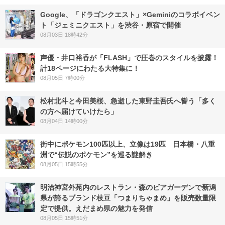
Google、「ドラゴンクエスト」×Geminiのコラボイベン
ト「ジェミニクエスト」を渋谷・原宿で開催
08月03日 18時42分
声優・井口裕香が「FLASH」で圧巻のスタイルを披露！
計18ページにわたる大特集に！
08月05日 7時00分
松村北斗と今田美桜、急逝した東野圭吾氏へ誓う「多く
の方へ届けていけたら」
08月04日 14時00分
街中にポケモン100匹以上、立像は19匹 日本橋・八重
洲で“伝説のポケモン”を巡る謎解き
08月05日 15時55分
明治神宮外苑内のレストラン・森のビアガーデンで新潟
県が誇るブランド枝豆「つまりちゃまめ」を販売数量限
定で提供。えだまめ県の魅力を発信
08月05日 15時51分