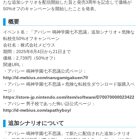
たな追加シナリオを配信開始した旨と発売3周年を記念して価格が
50%オフのキャンペーンを開始したことを発表。
概要
イベント名：「アパシー 鳴神学園七不思議」追加シナリオ＋危険な
転校生50%オフキャンペーン
会社名：株式会社メビウス
期間：2025年8月4日から21日まで
価格：2,739円（50%オフ）
関連URL：
・アパシー 鳴神学園七不思議公式ページ：
http://d-mebius.com/narugamigakuen7f/
・アパシー 鳴神学園七不思議＋危険な転校生ダウンロード版購入ペ
ージ：
https://store-jp.nintendo.com/item/software/D70070000023422
・アパシー 男子校であった怖い話公式ページ：
http://d-mebius.com/apathyboy/
追加シナリオについて
「アパシー 鳴神学園七不思議」で新たに配信された追加シナリオ