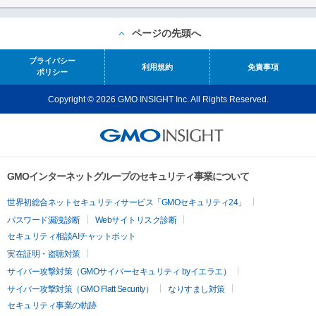
ページの先頭へ
プライバシー
利用規約
免責事項
ポリシー
Copyright © 2026 GMO INSIGHT Inc. All Rights Reserved.
GMOインターネットグループのセキュリティ事業について
世界初総合ネットセキュリティサービス「GMOセキュリティ24」
パスワード漏洩診断
Webサイトリスク診断
セキュリティ相談AIチャットボット
実在証明・盗聴対策
サイバー攻撃対策（GMOサイバーセキュリティ byイエラエ）
サイバー攻撃対策（GMO Flatt Security）
なりすまし対策
セキュリティ事業の軌跡