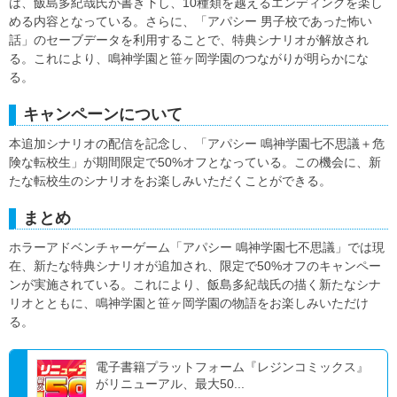
は、飯島多紀哉氏が書き下し、10種類を越えるエンディングを楽し
める内容となっている。さらに、「アパシー 男子校であった怖い
話」のセーブデータを利用することで、特典シナリオが解放され
る。これにより、鳴神学園と笹ヶ岡学園のつながりが明らかにな
る。
キャンペーンについて
本追加シナリオの配信を記念し、「アパシー 鳴神学園七不思議＋危
険な転校生」が期間限定で50%オフとなっている。この機会に、新
たな転校生のシナリオをお楽しみいただくことができる。
まとめ
ホラーアドベンチャーゲーム「アパシー 鳴神学園七不思議」では現
在、新たな特典シナリオが追加され、限定で50%オフのキャンペー
ンが実施されている。これにより、飯島多紀哉氏の描く新たなシナ
リオとともに、鳴神学園と笹ヶ岡学園の物語をお楽しみいただけ
る。
電子書籍プラットフォーム『レジンコミックス』
がリニューアル、最大50...