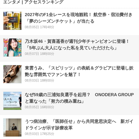
エンタメ | アクセスランキング
2027年のF1全レースを現地観戦！ 航空券・宿泊費付き
「夢のシーズンチケット」が当たる
08月05日 17時48分
乃木坂46・賀喜遥香が週刊少年チャンピオンに登場！
「5年ぶん大人になった私を見ていただけたら」
08月07日 18時00分
東雲うみ、「スピリッツ」の表紙＆グラビアに登場し妖
艶な雰囲気でファンを魅了！
08月03日 18時00分
なぜ59歳の三浦知良選手を起用？ ONODERA GROUP
と重なった「努力の積み重ね」
08月05日 16時00分
うつ病治療、「医師任せ」から共同意思決定へ 新ガイ
ドラインが示す診療改革
08月03日 17時25分