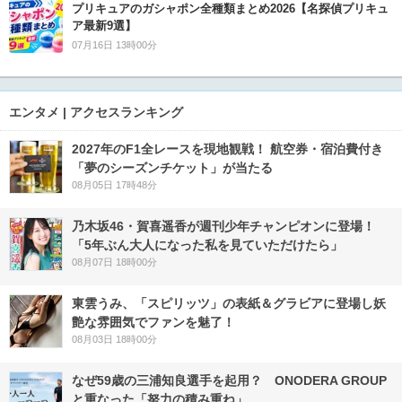
プリキュアのガシャポン全種類まとめ2026【名探偵プリキュ
ア最新9選】
07月16日 13時00分
エンタメ | アクセスランキング
2027年のF1全レースを現地観戦！ 航空券・宿泊費付き
「夢のシーズンチケット」が当たる
08月05日 17時48分
乃木坂46・賀喜遥香が週刊少年チャンピオンに登場！
「5年ぶん大人になった私を見ていただけたら」
08月07日 18時00分
東雲うみ、「スピリッツ」の表紙＆グラビアに登場し妖
艶な雰囲気でファンを魅了！
08月03日 18時00分
なぜ59歳の三浦知良選手を起用？ ONODERA GROUP
と重なった「努力の積み重ね」