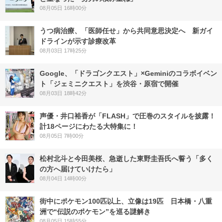
08月05日 16時00分
うつ病治療、「医師任せ」から共同意思決定へ 新ガイ
ドラインが示す診療改革
08月03日 17時25分
Google、「ドラゴンクエスト」×Geminiのコラボイベン
ト「ジェミニクエスト」を渋谷・原宿で開催
08月03日 18時42分
声優・井口裕香が「FLASH」で圧巻のスタイルを披露！
計18ページにわたる大特集に！
08月05日 7時00分
松村北斗と今田美桜、急逝した東野圭吾氏へ誓う「多く
の方へ届けていけたら」
08月04日 14時00分
街中にポケモン100匹以上、立像は19匹 日本橋・八重
洲で“伝説のポケモン”を巡る謎解き
08月05日 15時55分