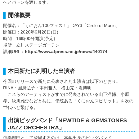
へとバトンを渡します。
開催概要
開催名：「くにおん100フェス！」DAY3「Circle of Music」
開催日：2026年6月28日(日)
時間：16時00分開演(予定)
場所：立川ステージガーデン
詳細URL：
https://www.atpress.ne.jp/news/440174
本日新たに判明した出演者
今回のリリースで新たに公表された出演者は以下のとおり。
RINA・国府弘子・本田雅人・横山克・堤博明
これらのアーティストがすでに発表されている山下洋輔、小原
孝、秋川雅史などと共に、伝統ある「くにおんスピリット」を次の
世代へと繋げる。
出演ビッグバンド「NEWTIDE & GEMSTONES
JAZZ ORCHESTRA」
演奏部門として登場するのは、本学出身のビッグバンド