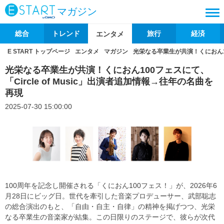
マガジン
総合
トレンド
旅行
経済
エンタメ
E START トップページ
エンタメ
マガジン
光栄なる卒業生が共演！くにおん100
光栄なる卒業生が共演！くにおん100フェスにて、
「Circle of Music」出演者追加情報→往年の名曲を
再現
2025-07-30 15:00:00
100周年を記念し開催される「くにおん100フェス！」が、2026年6
月28日にビッグ日。世代を牽引した音楽プロデューサー、武部聡志
の総合演出のもと、「自由・自主・自律」の精神を掲げつつ、光栄
なる卒業生の音楽家が結集。この日限りのステージで、彼らが次代