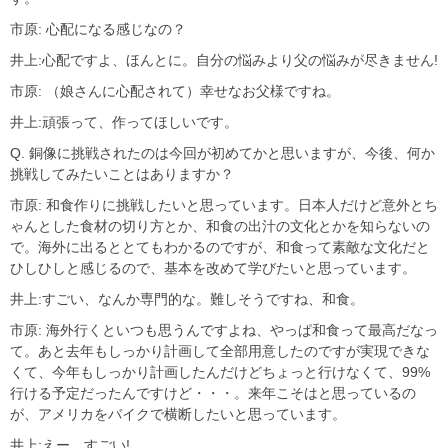
市原: 心配になる感じなの？
井上:心配ですよ、ほんとに。自分の悩みより父の悩みが尽きません!
市原: （娘さんに心配されて）幸せなお父様ですね。
井上:頑張って、作ってほしいです。
Q. 銅像に挑戦されたのは今回が初めてかと思いますが、今後、何か
挑戦してみたいことはありますか？
市原: 和食作りに挑戦したいと思っています。日本人だけど意外とち
ゃんとした食材の切り方とか、和食の出汁の文化とかを知らないの
で。海外に出るととてもわかるのですが、和食って素敵な文化だと
ひしひしと感じるので、基本を改めて学びたいと思っています。
井上:すごい、なんか専門的な。難しそうですね、和食。
市原: 海外行くといつも思うんですよね、やっぱ和食って最高だなっ
て。あと去年もしっかり計画して全部用意したのですが実現できな
くて、今年もしっかり計画したんだけどちょっと行けなくて、99%
行ける予定だったんですけど・・・。来年こそはと思っているの
が、アメリカをバイクで横断したいと思っています。
井上:えー、すごい!