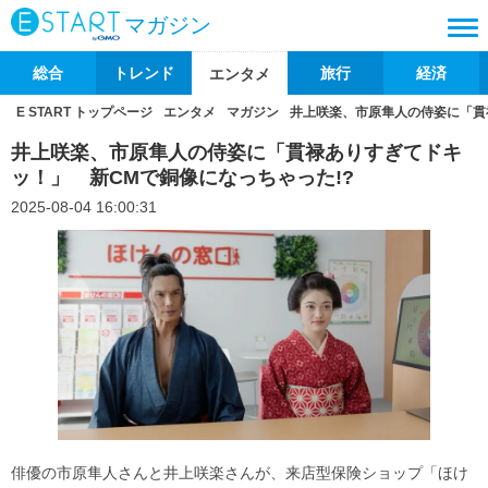
マガジン
総合
トレンド
旅行
経済
エンタメ
E START トップページ
エンタメ
マガジン
井上咲楽、市原隼人の侍姿に「貫
井上咲楽、市原隼人の侍姿に「貫禄ありすぎてドキ
ッ！」 新CMで銅像になっちゃった!?
2025-08-04 16:00:31
俳優の市原隼人さんと井上咲楽さんが、来店型保険ショップ「ほけ