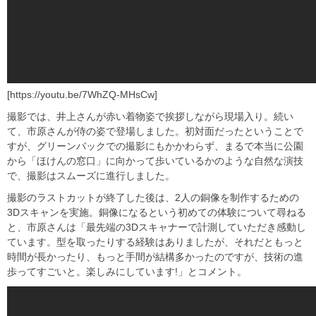
[https://youtu.be/7WhZQ-MHsCw]
撮影では、井上さんが赤い着物姿で挨拶しながら現場入り。続い
て、市原さんが侍の姿で登場しました。初対面だったということで
すが、グリーンバックでの撮影にもかかわらず、まるで本当に公園
から「ほけんの窓口」に向かって歩いているかのような自然な演技
で、撮影はスムーズに進行しました。
撮影のラストカットが終了した後は、2人の銅像を制作するための
3Dスキャンを実施。銅像になるという初めての体験について尋ねる
と、市原さんは「最先端の3Dスキャナーで計測していただき感動し
ています。型を取ったりする経験はありましたが、それだともっと
時間が長かったり、もっと手間が結構多かったのですが、技術の進
歩ってすごいと。楽しみにしています!」とコメント。