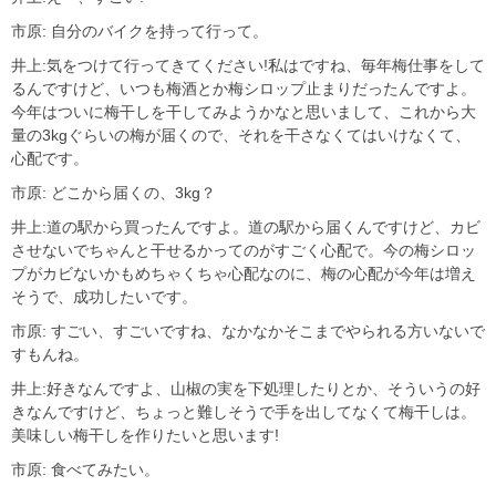
市原: 自分のバイクを持って行って。
井上:気をつけて行ってきてください!私はですね、毎年梅仕事をして
るんですけど、いつも梅酒とか梅シロップ止まりだったんですよ。
今年はついに梅干しを干してみようかなと思いまして、これから大
量の3kgぐらいの梅が届くので、それを干さなくてはいけなくて、
心配です。
市原: どこから届くの、3kg？
井上:道の駅から買ったんですよ。道の駅から届くんですけど、カビ
させないでちゃんと干せるかってのがすごく心配で。今の梅シロッ
プがカビないかもめちゃくちゃ心配なのに、梅の心配が今年は増え
そうで、成功したいです。
市原: すごい、すごいですね、なかなかそこまでやられる方いないで
すもんね。
井上:好きなんですよ、山椒の実を下処理したりとか、そういうの好
きなんですけど、ちょっと難しそうで手を出してなくて梅干しは。
美味しい梅干しを作りたいと思います!
市原: 食べてみたい。