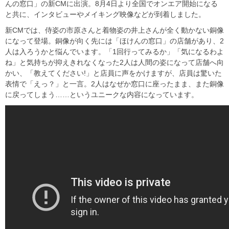
んの窓口」の新CMに出演。8月4日より全国でオンエア開始になる
と共に、インタビューやメイキング映像などが到着しました。
新CMでは、侍姿の市原さんと着物姿の井上さんが全く動かない銅像
になって登場。銅像が向く先には「ほけんの窓口」の店舗があり、2
人は入ろうかと悩んでいます。「1回行ってみるか」「気になるわよ
ね」と気持ちが抑えきれなくなった2人は人間の姿になって店舗へ向
かい、「教えてください!」と店員に声をかけますが、店員は驚いた
表情で「えっ？」と一言。2人はなぜか窓口に座ったまま、また銅像
に戻ってしまう……というユニークな内容になっています。