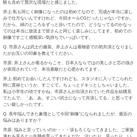
験も含めて贅沢な現場だと感じました。
井上:私も同じく銅像になったのは初めてなので、完成が本当に楽し
みで仕方ないんですけれど、今回オールCGだったじゃないですか。
だから、緑のところをずっと歩いてたので、どうなってるのかなっ
てのは本当に放送まで皆さんと同じく楽しみにしてます。初めての
銅像ですごく感慨深い気持ちでいっぱいです。
Q. 市原さんは武士の服装、井上さんは着物姿での初共演となりまし
たがお互いの印象を教えてください。
市原: 井上さんが着るからこそ、日本人ならではの美しさと芯の強さ
が表現されていて、本当素敵だと心惹かれてます。
井上:初めてお会いしたんですけれども、スタジオに入ってこられた
時に貫禄というか、すごくて。ちょっとドキッとしちゃいました。
私は小学生の頃ですかね、市原さんが出演されていた作品を結構見
てたんで、「あ、あ、すごい!武士になって共演してる」と思ってす
ごい嬉しかったです。
Q. 長年悩んできた象徴として今回“銅像”になられましたが、最近の
悩みはありますか？
市原: 悩みと言っていいのか・・・涙もろくなってきました。ご家族
連れを見ると一生懸命育ってきたんだな、泣いたり、笑ったり、い