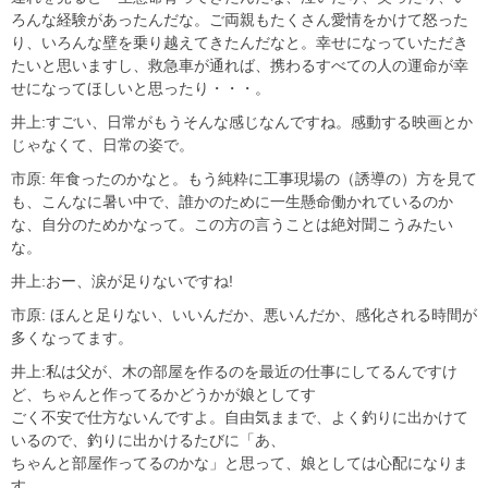
ろんな経験があったんだな。ご両親もたくさん愛情をかけて怒った
り、いろんな壁を乗り越えてきたんだなと。幸せになっていただき
たいと思いますし、救急車が通れば、携わるすべての人の運命が幸
せになってほしいと思ったり・・・。
井上:すごい、日常がもうそんな感じなんですね。感動する映画とか
じゃなくて、日常の姿で。
市原: 年食ったのかなと。もう純粋に工事現場の（誘導の）方を見て
も、こんなに暑い中で、誰かのために一生懸命働かれているのか
な、自分のためかなって。この方の言うことは絶対聞こうみたい
な。
井上:おー、涙が足りないですね!
市原: ほんと足りない、いいんだか、悪いんだか、感化される時間が
多くなってます。
井上:私は父が、木の部屋を作るのを最近の仕事にしてるんですけ
ど、ちゃんと作ってるかどうかが娘としてす
ごく不安で仕方ないんですよ。自由気ままで、よく釣りに出かけて
いるので、釣りに出かけるたびに「あ、
ちゃんと部屋作ってるのかな」と思って、娘としては心配になりま
す。