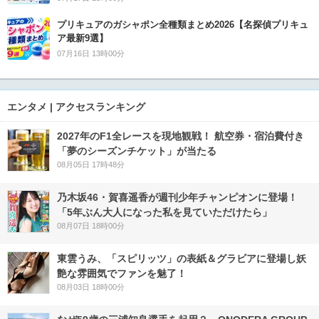
プリキュアのガシャポン全種類まとめ2026【名探偵プリキュ
ア最新9選】
07月16日 13時00分
エンタメ | アクセスランキング
2027年のF1全レースを現地観戦！ 航空券・宿泊費付き
「夢のシーズンチケット」が当たる
08月05日 17時48分
乃木坂46・賀喜遥香が週刊少年チャンピオンに登場！
「5年ぶん大人になった私を見ていただけたら」
08月07日 18時00分
東雲うみ、「スピリッツ」の表紙＆グラビアに登場し妖
艶な雰囲気でファンを魅了！
08月03日 18時00分