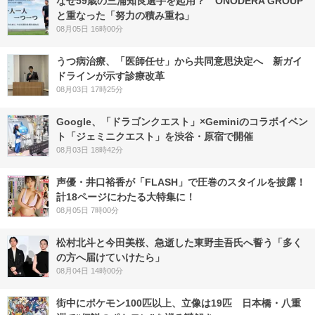
なぜ59歳の三浦知良選手を起用？ ONODERA GROUP
と重なった「努力の積み重ね」
08月05日 16時00分
うつ病治療、「医師任せ」から共同意思決定へ 新ガイ
ドラインが示す診療改革
08月03日 17時25分
Google、「ドラゴンクエスト」×Geminiのコラボイベン
ト「ジェミニクエスト」を渋谷・原宿で開催
08月03日 18時42分
声優・井口裕香が「FLASH」で圧巻のスタイルを披露！
計18ページにわたる大特集に！
08月05日 7時00分
松村北斗と今田美桜、急逝した東野圭吾氏へ誓う「多く
の方へ届けていけたら」
08月04日 14時00分
街中にポケモン100匹以上、立像は19匹 日本橋・八重