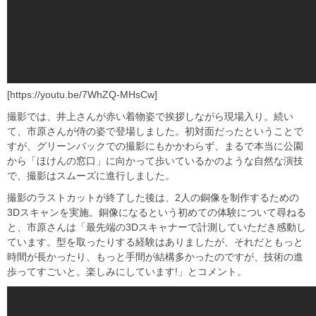
[https://youtu.be/7WhZQ-MHsCw]
撮影では、井上さんが赤い着物姿で挨拶しながら現場入り。続い
て、市原さんが侍の姿で登場しました。初対面だったということで
すが、グリーンバックでの撮影にもかかわらず、まるで本当に公園
から「ほけんの窓口」に向かって歩いているかのような自然な演技
で、撮影はスムーズに進行しました。
撮影のラストカットが終了した後は、2人の銅像を制作するための
3Dスキャンを実施。銅像になるという初めての体験について尋ねる
と、市原さんは「最先端の3Dスキャナーで計測していただき感動し
ています。型を取ったりする経験はありましたが、それだともっと
時間が長かったり、もっと手間が結構多かったのですが、技術の進
歩ってすごいと。楽しみにしています!」とコメント。