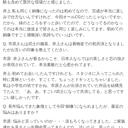
験も含めて贅沢な現場だと感じました。
井上:私も同じく銅像になったのは初めてなので、完成が本当に楽し
みで仕方ないんですけれど、今回オールCGだったじゃないですか。
だから、緑のところをずっと歩いてたので、どうなってるのかなっ
てのは本当に放送まで皆さんと同じく楽しみにしてます。初めての
銅像ですごく感慨深い気持ちでいっぱいです。
Q. 市原さんは武士の服装、井上さんは着物姿での初共演となりまし
たがお互いの印象を教えてください。
市原: 井上さんが着るからこそ、日本人ならではの美しさと芯の強さ
が表現されていて、本当素敵だと心惹かれてます。
井上:初めてお会いしたんですけれども、スタジオに入ってこられた
時に貫禄というか、すごくて。ちょっとドキッとしちゃいました。
私は小学生の頃ですかね、市原さんが出演されていた作品を結構見
てたんで、「あ、あ、すごい!武士になって共演してる」と思ってす
ごい嬉しかったです。
Q. 長年悩んできた象徴として今回“銅像”になられましたが、最近の
悩みはありますか？
市原: 悩みと言っていいのか・・・涙もろくなってきました。ご家族
連れを見ると一生懸命育ってきたんだな、泣いたり、笑ったり、い