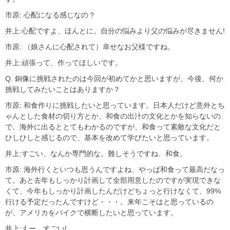
市原: 心配になる感じなの？
井上:心配ですよ、ほんとに。自分の悩みより父の悩みが尽きません!
市原: （娘さんに心配されて）幸せなお父様ですね。
井上:頑張って、作ってほしいです。
Q. 銅像に挑戦されたのは今回が初めてかと思いますが、今後、何か
挑戦してみたいことはありますか？
市原: 和食作りに挑戦したいと思っています。日本人だけど意外とち
ゃんとした食材の切り方とか、和食の出汁の文化とかを知らないの
で。海外に出るととてもわかるのですが、和食って素敵な文化だと
ひしひしと感じるので、基本を改めて学びたいと思っています。
井上:すごい、なんか専門的な。難しそうですね、和食。
市原: 海外行くといつも思うんですよね、やっぱ和食って最高だなっ
て。あと去年もしっかり計画して全部用意したのですが実現できな
くて、今年もしっかり計画したんだけどちょっと行けなくて、99%
行ける予定だったんですけど・・・。来年こそはと思っているの
が、アメリカをバイクで横断したいと思っています。
井上:えー、すごい!