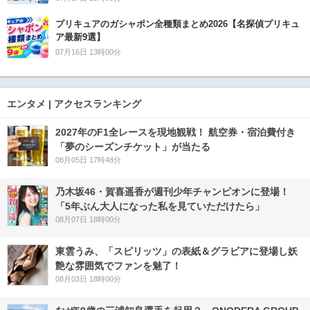
プリキュアのガシャポン全種類まとめ2026【名探偵プリキュ
ア最新9選】
07月16日 13時00分
エンタメ | アクセスランキング
2027年のF1全レースを現地観戦！ 航空券・宿泊費付き
「夢のシーズンチケット」が当たる
08月05日 17時48分
乃木坂46・賀喜遥香が週刊少年チャンピオンに登場！
「5年ぶん大人になった私を見ていただけたら」
08月07日 18時00分
東雲うみ、「スピリッツ」の表紙＆グラビアに登場し妖
艶な雰囲気でファンを魅了！
08月03日 18時00分