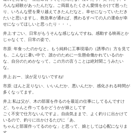
ろんな経験があったんだな。ご両親もたくさん愛情をかけて怒った
り、いろんな壁を乗り越えてきたんだなと。幸せになっていただき
たいと思いますし、救急車が通れば、携わるすべての人の運命が幸
せになってほしいと思ったり・・・。
井上:すごい、日常がもうそんな感じなんですね。感動する映画とか
じゃなくて、日常の姿で。
市原: 年食ったのかなと。もう純粋に工事現場の（誘導の）方を見て
も、こんなに暑い中で、誰かのために一生懸命働かれているのか
な、自分のためかなって。この方の言うことは絶対聞こうみたい
な。
井上:おー、涙が足りないですね!
市原: ほんと足りない、いいんだか、悪いんだか、感化される時間が
多くなってます。
井上:私は父が、木の部屋を作るのを最近の仕事にしてるんですけ
ど、ちゃんと作ってるかどうかが娘としてす
ごく不安で仕方ないんですよ。自由気ままで、よく釣りに出かけて
いるので、釣りに出かけるたびに「あ、
ちゃんと部屋作ってるのかな」と思って、娘としては心配になりま
す。