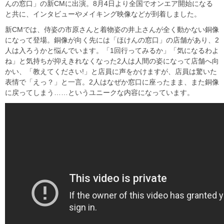
んの窓口」の新CMに出演。8月4日より全国でオンエア開始になる
と共に、インタビューやメイキング映像などが到着しました。
新CMでは、侍姿の市原さんと着物姿の井上さんが全く動かない銅像
になって登場。銅像が向く先には「ほけんの窓口」の店舗があり、2
人は入ろうかと悩んでいます。「1回行ってみるか」「気になるわよ
ね」と気持ちが抑えきれなくなった2人は人間の姿になって店舗へ向
かい、「教えてください!」と店員に声をかけますが、店員は驚いた
表情で「えっ？」と一言。2人はなぜか窓口に座ったまま、また銅像
に戻ってしまう……というユニークな内容になっています。