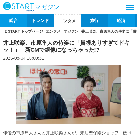
マガジン
総合
トレンド
旅行
経済
エンタメ
E START トップページ
エンタメ
マガジン
井上咲楽、市原隼人の侍姿に「貫
井上咲楽、市原隼人の侍姿に「貫禄ありすぎてドキ
ッ！」 新CMで銅像になっちゃった!?
2025-08-04 16:00:31
俳優の市原隼人さんと井上咲楽さんが、来店型保険ショップ「ほけ