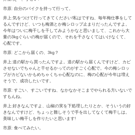
市原: 自分のバイクを持って行って。
井上:気をつけて行ってきてください!私はですね、毎年梅仕事をして
るんですけど、いつも梅酒とか梅シロップ止まりだったんですよ。
今年はついに梅干しを干してみようかなと思いまして、これから大
量の3kgぐらいの梅が届くので、それを干さなくてはいけなくて、
心配です。
市原: どこから届くの、3kg？
井上:道の駅から買ったんですよ。道の駅から届くんですけど、カビ
させないでちゃんと干せるかってのがすごく心配で。今の梅シロッ
プがカビないかもめちゃくちゃ心配なのに、梅の心配が今年は増え
そうで、成功したいです。
市原: すごい、すごいですね、なかなかそこまでやられる方いないで
すもんね。
井上:好きなんですよ、山椒の実を下処理したりとか、そういうの好
きなんですけど、ちょっと難しそうで手を出してなくて梅干しは。
美味しい梅干しを作りたいと思います!
市原: 食べてみたい。