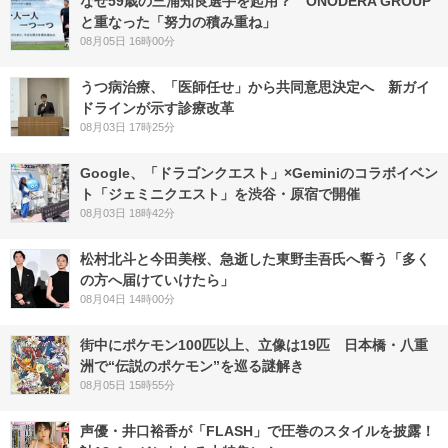
なぜ59歳の三浦知良選手を起用？ ONODERA GROUP
と重なった「努力の積み重ね」
08月05日 16時00分
うつ病治療、「医師任せ」から共同意思決定へ 新ガイ
ドラインが示す診療改革
08月03日 17時25分
Google、「ドラゴンクエスト」×Geminiのコラボイベン
ト「ジェミニクエスト」を渋谷・原宿で開催
08月03日 18時42分
松村北斗と今田美桜、急逝した東野圭吾氏へ誓う「多く
の方へ届けていけたら」
08月04日 14時00分
街中にポケモン100匹以上、立像は19匹 日本橋・八重
洲で“伝説のポケモン”を巡る謎解き
08月05日 15時55分
声優・井口裕香が「FLASH」で圧巻のスタイルを披露！