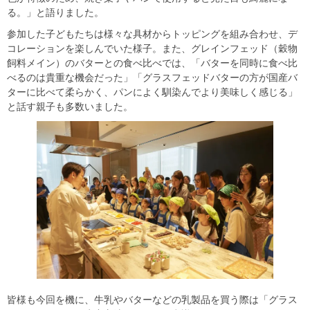
る。」と語りました。
参加した⼦どもたちは様々な具材からトッピングを組み合わせ、デ
コレーションを楽しんでいた様子。また、グレインフェッド（穀物
飼料メイン）のバターとの⾷べ⽐べでは、「バターを同時に⾷べ⽐
べるのは貴重な機会だった」「グラスフェッドバターの⽅が国産バ
ターに⽐べて柔らかく、パンによく馴染んでより美味しく感じる」
と話す親⼦も多数いました。
皆様も今回を機に、⽜乳やバターなどの乳製品を買う際は「グラス