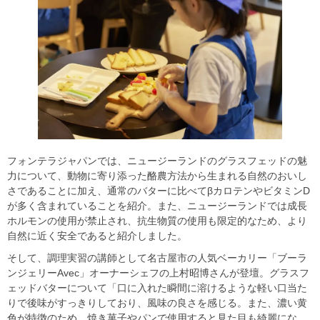
フォンテラジャパンでは、ニュージーランドのグラスフェッドの魅
⼒について、動物に寄り添った酪農⽅法から⽣まれる⾃然のおいし
さであることに加え、通常のバターに⽐べてβカロテンやビタミンD
が多く含まれていることを紹介。また、ニュージーランドでは成⻑
ホルモンの使⽤が禁⽌され、抗⽣物質の使⽤も限定的なため、より
⾃然に近く安全であると紹介しました。
そして、調理実習の講師として名古屋市の⼈気ベーカリー「ブーラ
ンジェリーAvec」オーナーシェフの上村昭博さんが登壇。グラスフ
ェッドバターについて「⼝に⼊れた瞬間に溶けるような軽い⼝当た
りで後味がすっきりしており、⾵味の良さを感じる。また、濃い⻩
⾊が特徴のため、焼き菓⼦やパンで使⽤すると⾒た⽬も綺麗にな