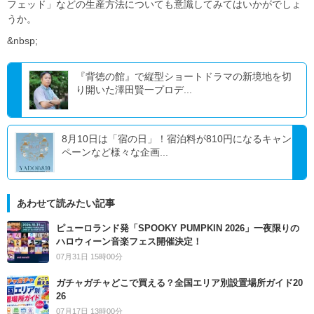
フェッド」などの⽣産⽅法についても意識してみてはいかがでしょ
うか。
&nbsp;
『背徳の館』で縦型ショートドラマの新境地を切
り開いた澤田賢一プロデ...
8月10日は「宿の日」！宿泊料が810円になるキャン
ペーンなど様々な企画...
あわせて読みたい記事
ピューロランド発「SPOOKY PUMPKIN 2026」一夜限りの
ハロウィーン音楽フェス開催決定！
07月31日 15時00分
ガチャガチャどこで買える？全国エリア別設置場所ガイド20
26
07月17日 13時00分