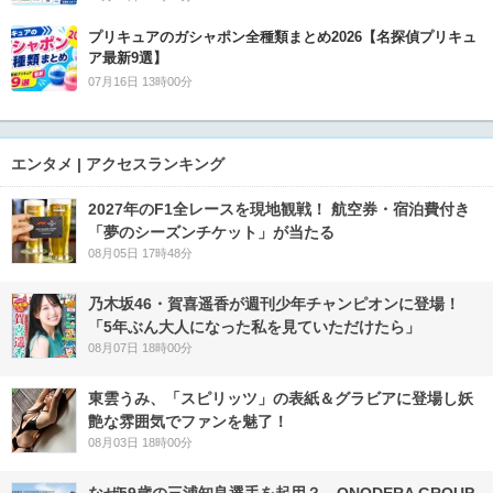
プリキュアのガシャポン全種類まとめ2026【名探偵プリキュ
ア最新9選】
07月16日 13時00分
エンタメ | アクセスランキング
2027年のF1全レースを現地観戦！ 航空券・宿泊費付き
「夢のシーズンチケット」が当たる
08月05日 17時48分
乃木坂46・賀喜遥香が週刊少年チャンピオンに登場！
「5年ぶん大人になった私を見ていただけたら」
08月07日 18時00分
東雲うみ、「スピリッツ」の表紙＆グラビアに登場し妖
艶な雰囲気でファンを魅了！
08月03日 18時00分
なぜ59歳の三浦知良選手を起用？ ONODERA GROUP