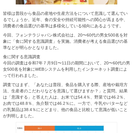
皆様は普段から食品の産地や生産方法をについて意識して選んでい
るでしょうか。近年、⾷の安全や持続可能性への関⼼が⾼まる中、
消費者の⾷品選びの基準は多様化している傾向にあるようです。
今回、フォンテラジャパン株式会社は、20〜60代の男⼥500名を対
象に「⾷に関する意識調査」を実施。消費者が考える⾷品選びの基
準などが明らかとなりました。
⾷に関する意識調査
今回の調査は令和7年７⽉9⽇〜11⽇の期間において、20〜60代の男
⼥500名を対象にWEBシステムを利⽤したインターネット調査によ
って行われました。
調査ではまず、「あなたは普段、⾷品を購⼊する際、産地や栽培⽅
法、⽣産者のこだわりなどを意識して選びますか？」と質問。結果
は「意識する」と答えた⼈は、お⽶では54.4％、野菜では46.2％、
お⾁では48.8％、⿂介類では46.2％に。⼀⽅で、⽜乳やバターなど
の乳製品は38.4％にとどまり、他の⾷品と⽐較して意識が低いこと
が判明しました。