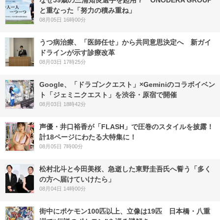
と重なった「努力の積み重ね」
08月05日 16時00分
うつ病治療、「医師任せ」から共同意思決定へ 新ガイ
ドラインが示す診療改革
08月03日 17時25分
Google、「ドラゴンクエスト」×Geminiのコラボイベン
ト「ジェミニクエスト」を渋谷・原宿で開催
08月03日 18時42分
声優・井口裕香が「FLASH」で圧巻のスタイルを披露！
計18ページにわたる大特集に！
08月05日 7時00分
松村北斗と今田美桜、急逝した東野圭吾氏へ誓う「多く
の方へ届けていけたら」
08月04日 14時00分
街中にポケモン100匹以上、立像は19匹 日本橋・八重