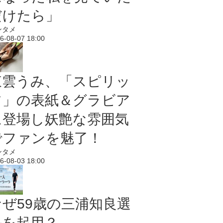
だけたら」
ンタメ
6-08-07 18:00
東雲うみ、「スピリッ
ツ」の表紙＆グラビア
に登場し妖艶な雰囲気
でファンを魅了！
ンタメ
6-08-03 18:00
なぜ59歳の三浦知良選
手を起用？