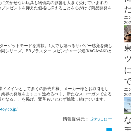
長に欠かせない玩具も物価高の影響を大きく受けていますの
のプレゼントを抑えた価格に抑えることを心がけて商品開発を
エ
202
てターゲットモードを搭載。1人でも遊べるサバゲー感覚を楽し
リーズ、BBブラスター スピンチャージ煌(KAGAYAKI)と
事業ドメインとして多くの販売店様、メーカー様とお取引をし
エ
と業界の発展をますます進めるべく、新たなスローガンである
202
橋となる。」を掲げ、変革もいとわず挑戦し続けています。
toy.co.jp/
情報提供元：
ぷれにゅー