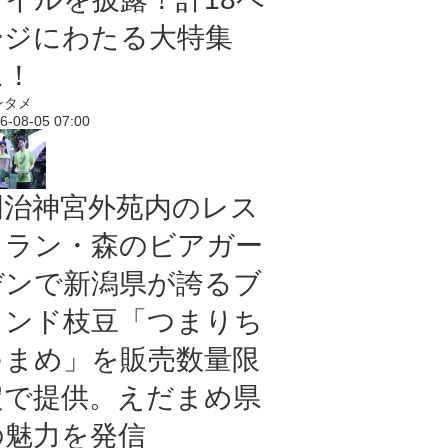
ージにわたる大特集
に！
ンタメ
6-08-05 07:00
明治神宮外苑内のレス
トラン・森のビアガー
デンで新潟県が誇るブ
ランド枝豆「つまりち
ゃまめ」を販売数量限
定で提供。えだまめ県
の魅力を発信