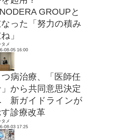
NODERA GROUPと
重なった「努力の積み
重ね」
ンタメ
6-08-05 16:00
うつ病治療、「医師任
せ」から共同意思決定
へ 新ガイドラインが
示す診療改革
ンタメ
6-08-03 17:25