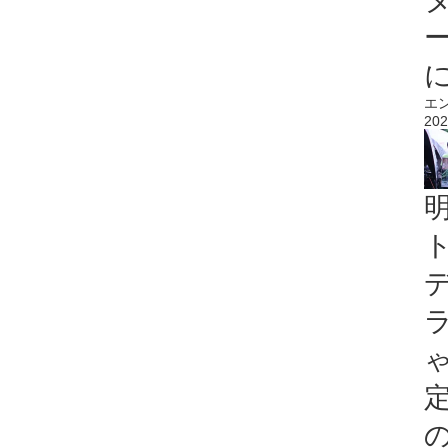
エ
202