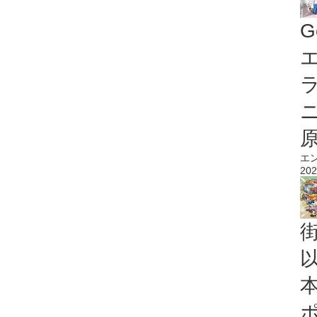
G
エ
エ
202