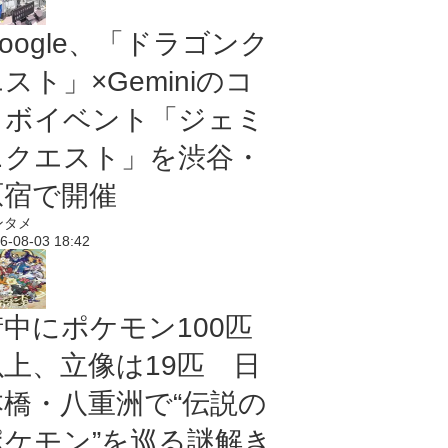
oogle、「ドラゴンク
スト」×Geminiのコ
ラボイベント「ジェミ
ニクエスト」を渋谷・
原宿で開催
ンタメ
6-08-03 18:42
街中にポケモン100匹
以上、立像は19匹 日
本橋・八重洲で“伝説の
ポケモン”を巡る謎解き