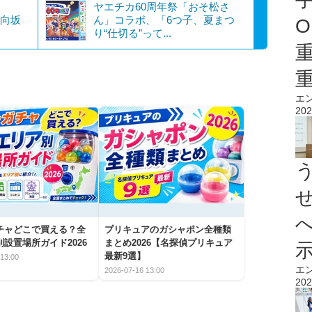
」
ヤエチカ60周年祭「おそ松さ
日向坂
ん」コラボ、「6つ子、夏まつ
O
り“仕切る”って...
エ
202
チャどこで買える？全
プリキュアのガシャポン全種類
設置場所ガイド2026
まとめ2026【名探偵プリキュア
最新9選】
13:00
エ
2026-07-16 13:00
202