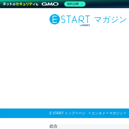
無料診断
マガジン
E START トップページ
>
エンタメ
>
マガジン
総合