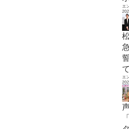
エ
202
エ
202