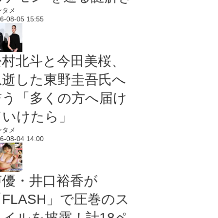
ンタメ
6-08-05 15:55
松村北斗と今田美桜、
急逝した東野圭吾氏へ
誓う「多くの方へ届け
ていけたら」
ンタメ
6-08-04 14:00
声優・井口裕香が
「FLASH」で圧巻のス
タイルを披露！計18ペ