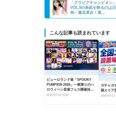
「グラビアチャンピオン
VOL.9の表紙を飾るのは
46・藤嶌果歩！裏...
こんな記事も読まれています
ピューロランド発「SPOOKY
PUMPKIN 2026」一夜限りのハ
ガチャガ
ロウィーン音楽フェス開催決
国エリア別
定！
2026-07-31 15:00
2026-07-17 