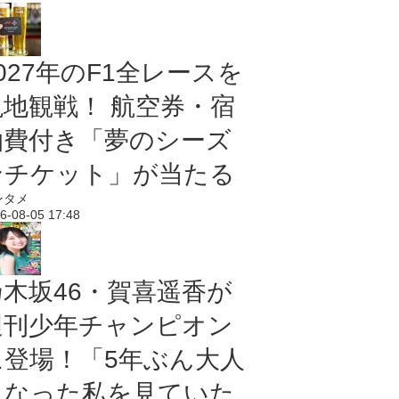
027年のF1全レースを
現地観戦！ 航空券・宿
泊費付き「夢のシーズ
ンチケット」が当たる
ンタメ
6-08-05 17:48
乃木坂46・賀喜遥香が
週刊少年チャンピオン
に登場！「5年ぶん大人
になった私を見ていた