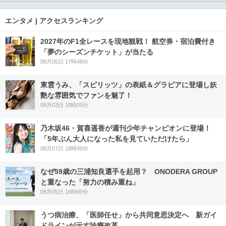
エンタメ | アクセスランキング
2027年のF1全レースを現地観戦！ 航空券・宿泊費付き
「夢のシーズンチケット」が当たる
08月05日 17時48分
東雲うみ、「スピリッツ」の表紙＆グラビアに登場し妖
艶な雰囲気でファンを魅了！
08月03日 18時00分
乃木坂46・賀喜遥香が週刊少年チャンピオンに登場！
「5年ぶん大人になった私を見ていただけたら」
08月07日 18時00分
なぜ59歳の三浦知良選手を起用？ ONODERA GROUP
と重なった「努力の積み重ね」
08月05日 16時00分
うつ病治療、「医師任せ」から共同意思決定へ 新ガイ
ドラインが示す診療改革