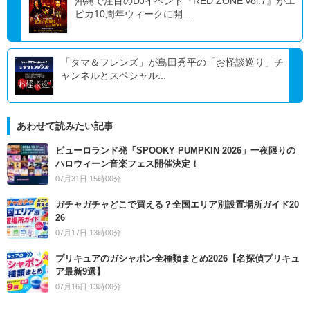
沖縄で注目のDJイベント『RED ZONE vol.7』がエ
ピカ10周年ウィークに開...
「タマ＆フレンズ」が島田秀平の「お怪談巡り」チ
ャンネルとスペシャル...
あわせて読みたい記事
ピューロランド発「SPOOKY PUMPKIN 2026」一夜限りの
ハロウィーン音楽フェス開催決定！
07月31日 15時00分
ガチャガチャどこで買える？全国エリア別設置場所ガイド20
26
07月17日 13時00分
プリキュアのガシャポン全種類まとめ2026【名探偵プリキュ
ア最新9選】
07月16日 13時00分