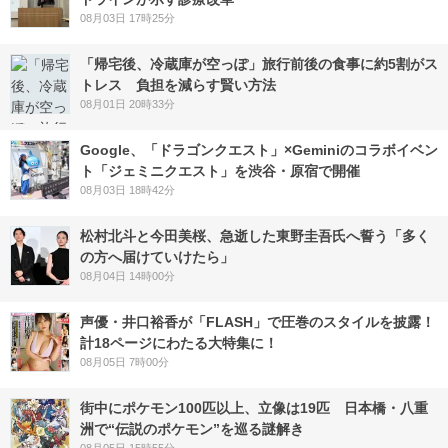
08月03日 17時25分
「帰宅後、冷蔵庫が空っぽ」旅行前後の食事に約5割がス
トレス 負担を減らす賢い方法
08月01日 20時33分
Google、「ドラゴンクエスト」×Geminiのコラボイベン
ト「ジェミニクエスト」を渋谷・原宿で開催
08月03日 18時42分
松村北斗と今田美桜、急逝した東野圭吾氏へ誓う「多く
の方へ届けていけたら」
08月04日 14時00分
声優・井口裕香が「FLASH」で圧巻のスタイルを披露！
計18ページにわたる大特集に！
08月05日 7時00分
街中にポケモン100匹以上、立像は19匹 日本橋・八重
洲で“伝説のポケモン”を巡る謎解き