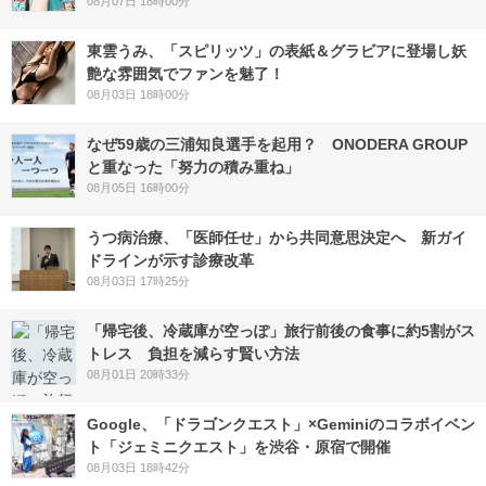
08月07日 18時00分
東雲うみ、「スピリッツ」の表紙＆グラビアに登場し妖
艶な雰囲気でファンを魅了！
08月03日 18時00分
なぜ59歳の三浦知良選手を起用？ ONODERA GROUP
と重なった「努力の積み重ね」
08月05日 16時00分
うつ病治療、「医師任せ」から共同意思決定へ 新ガイ
ドラインが示す診療改革
08月03日 17時25分
「帰宅後、冷蔵庫が空っぽ」旅行前後の食事に約5割がス
トレス 負担を減らす賢い方法
08月01日 20時33分
Google、「ドラゴンクエスト」×Geminiのコラボイベン
ト「ジェミニクエスト」を渋谷・原宿で開催
08月03日 18時42分