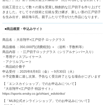
伝統工芸士として数々の賞を受賞し独創的な江戸切子を作り上げて
きました。そしてその技術と伝統を受け継ぎ、新しい形の江戸切子
を生み出す、鍋谷海斗氏。親子ふたりで手がけた作品になります。
■商品概要・申込みサイト
商品名 ：大谷翔平×江戸切子 ロックグラス
商品価格 ：350,000円(消費税別) ＋ （送料・手数料等）
商品内容 ：・江戸切子ロックグラス（シリアルナンバー入り）
・専用ディスプレイケース
・アクリルプレート
・商品紹介冊子
申込受付 ：2025年8月8日（金）～9月30日（火）
※予定数量に達し次第、予告なく受注終了となる場合がございます
【「エンスカイショップ」でのお申込みについて】
『大谷翔平×江戸切子 特設サイト』
https://sports.ensky.co.jp/ohtani_edokiriko/
【「MLB公式オンラインショップ」でのお申込みについて】