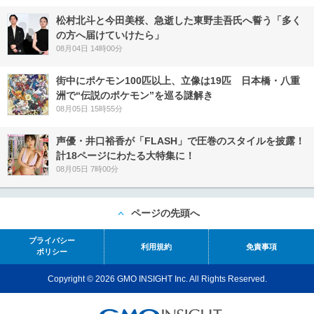
松村北斗と今田美桜、急逝した東野圭吾氏へ誓う「多く
の方へ届けていけたら」
08月04日 14時00分
街中にポケモン100匹以上、立像は19匹 日本橋・八重
洲で“伝説のポケモン”を巡る謎解き
08月05日 15時55分
声優・井口裕香が「FLASH」で圧巻のスタイルを披露！
計18ページにわたる大特集に！
08月05日 7時00分
ページの先頭へ
プライバシー
利用規約
免責事項
ポリシー
Copyright © 2026 GMO INSIGHT Inc. All Rights Reserved.