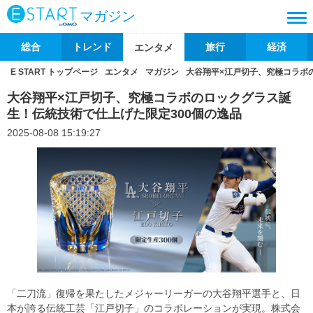
マガジン
総合
トレンド
旅行
経済
エンタメ
E START トップページ
エンタメ
マガジン
大谷翔平×江戸切子、究極コラボ
大谷翔平×江戸切子、究極コラボのロックグラス誕
生！伝統技術で仕上げた限定300個の逸品
2025-08-08 15:19:27
「二刀流」復帰を果たしたメジャーリーガーの大谷翔平選手と、日
本が誇る伝統工芸「江戸切子」のコラボレーションが実現。株式会