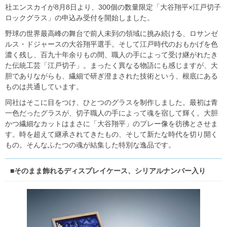
社エンスカイが8月8日より、300個の数量限定「大谷翔平×江戸切子
ロックグラス」の申込み受付を開始しました。
野球の世界最高峰の舞台で前人未到の領域に挑み続ける、ロサンゼ
ルス・ドジャースの大谷翔平選手。そして江戸時代のおもかげを色
濃く残し、百九十年余りもの間、職人の手によって受け継がれたき
た伝統工芸「江戸切子」。まったく異なる物語にも感じますが、大
胆でありながらも、繊細で研ぎ澄まされた技術という、根底にある
ものは共通しています。
同社はそこに目をつけ、ひとつのグラスを制作しました。最初は青
一色だったグラスが、切子職人の手によって魂を宿して輝く。大胆
かつ繊細なカットはまさに「大谷翔平」のプレー像を彷彿とさせま
す。時を超えて継承されてきたもの、そして新たな時代を切り開く
もの。そんなふたつの魂が結集した特別な逸品です。
■そのまま飾れるディスプレイケース、シリアルナンバー入り