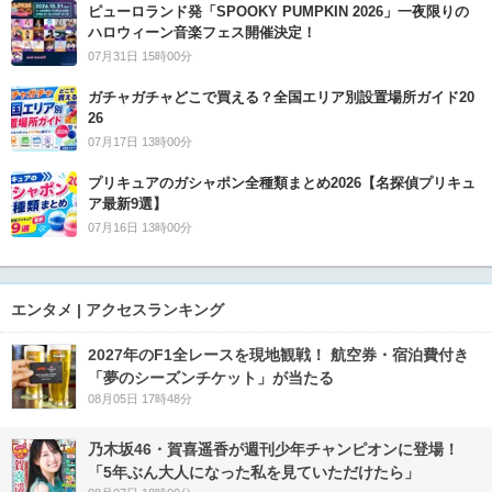
ピューロランド発「SPOOKY PUMPKIN 2026」一夜限りの
ハロウィーン音楽フェス開催決定！
07月31日 15時00分
ガチャガチャどこで買える？全国エリア別設置場所ガイド20
26
07月17日 13時00分
プリキュアのガシャポン全種類まとめ2026【名探偵プリキュ
ア最新9選】
07月16日 13時00分
エンタメ | アクセスランキング
2027年のF1全レースを現地観戦！ 航空券・宿泊費付き
「夢のシーズンチケット」が当たる
08月05日 17時48分
乃木坂46・賀喜遥香が週刊少年チャンピオンに登場！
「5年ぶん大人になった私を見ていただけたら」