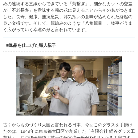
めの連続する直線からできている「菊繋ぎ」。細かなカットの交差
が「不老長寿」を意味する菊の花に見えることからその名がつきま
した。長寿、健康、無病息災、邪気払いの意味が込められた縁起の
良い文様です。そして、籠編みのような「八角籠目」。物事がうま
く広がっていく幸運の形と言われています。
■逸品を仕上げた職人親子
古くからものづくり大国と言われる日本。今回このグラスを手掛け
たのは、1949年に東京都大田区で創業した「有限会社 鍋谷グラス工
芸社」。江戸切子伝統工芸士の鍋谷淳一氏が3代目となる工房です。