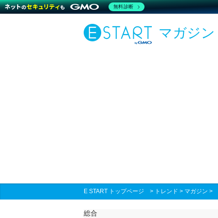
無料診断
マガジン
E START トップページ
>
トレンド
>
マガジン
総合