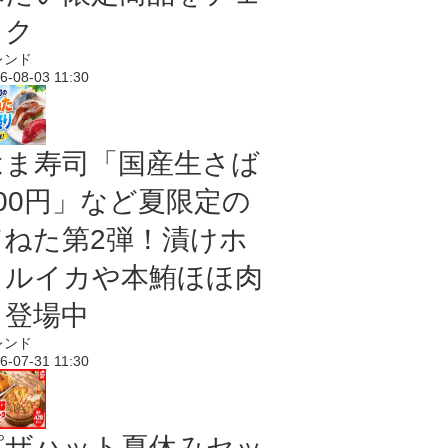
ック
レンド
6-08-03 11:30
はま寿司「国産生さば
100円」など夏限定の
旨ねた第2弾！漬けホ
タルイカや本鮪ほほ肉
も登場中
レンド
6-07-31 11:30
ピザハット夏休みセッ