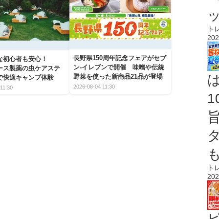
ト
202
長野県150周年記念フェアがセブ
な初心者も安心！
ン-イレブンで開催 味噌や伝統
アース製薬の虫ケアステ
野菜を使った新商品21品が登場
で快適キャンプ体験
2026-08-04 11:30
11:30
ト
202