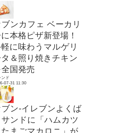
セブンカフェ ベーカリ
ーに本格ピザ新登場！
手軽に味わうマルゲリ
ータ＆照り焼きチキン
を全国発売
レンド
6-07-31 11:30
セブン‐イレブンよくば
りサンドに「ハムカツ
＆たまごマカロニ」が