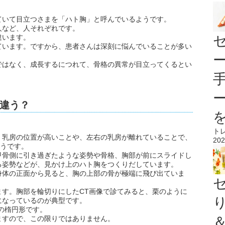
ていて目立つさまを「ハト胸」と呼んでいるようです。
人など、人それぞれです。
違います。
ています。ですから、患者さんは深刻に悩んでいることが多い
ではなく、成長するにつれて、骨格の異常が目立ってくるとい
違う？
ト
、乳房の位置が高いことや、左右の乳房が離れていることで、
202
ようです。
甲骨側に引き過ぎたような姿勢や骨格、胸部が前にスライドし
る姿勢などが、見かけ上のハト胸をつくりだしています。
身体の正面から見ると、胸の上部の骨が極端に飛び出ていま
ます。胸部を輪切りにしたCT画像で診てみると、栗のように
になっているのが典型です。
の楕円形です。
ますので、この限りではありません。