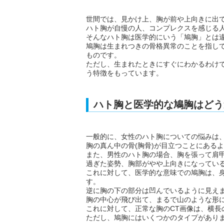
世間では、見かけ上、胸が前や上向きに出
ハト胸が自慢の人、コンプレクスを感じる
そんなハト胸は医学的にいう「鳩胸」とは
鳩胸は生まれつきの骨格異常のことを指し
ものです。
ただし、生まれたときにすぐにわかるわけ
う特徴をもっています。
ハト胸と医学的な鳩胸はどう
一般的に、女性のハト胸についての悩みは
胸の真ん中の骨(胸骨)が目立つことにある
また、男性のハト胸の場合、胸を張って肩
過ぎた姿勢、胸部がやや上向きになってい
これに対して、医学的な意味での鳩胸は、
す。
逆に胸の下の部分は凹んでいるように見え
胸の中心が飛び出て、まるで山のような形
これに対して、正常な胸のCT画像は、横長
ただし、鳩胸にはいくつかのタイプがあり