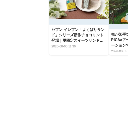
セブン‐イレブン「よくばりサン
虫が苦手
ド」シリーズ新作チョコミント
PICA×
登場｜夏限定スイーツサンドの
ーション
爽快な魅力
2026-08-06 11:30
2026-08-05 