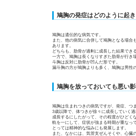
鳩胸の発症はどのように起き
鳩胸は遺伝的な病気です。
また、他の病気に合併して鳩胸となる場合
あります。
どちらも、肋骨が過剰に成長した結果でき
一方で、鳩胸は長くなりすぎた肋骨が行き
斗胸は反対に肋骨が凹んだ形です。
漏斗胸の方が鳩胸よりも多く、鳩胸は男性
鳩胸を放っておいても悪い影
鳩胸は生まれつきの病気ですが、発症、つ
3歳以降で、体つきが徐々に成長していく
成長するにしたがって、その程度がひどく
軌を一にして、症状が強まる時期が重なっ
とっては精神的な悩みにも発展します。
また、なかには、気管支ぜんそくや、心臓