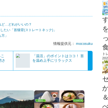
れど…どれがいいの？
意したい「首猫背(ストレートネック)」
ち方」
情報提供元：
mocosuku
ト
るこ
「温活」のポイントはココ！ 首
202
切さ
を温め上手にリラックス