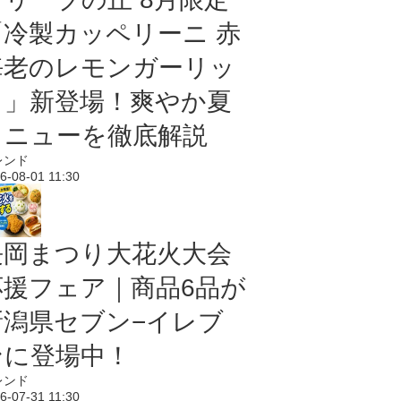
「冷製カッペリーニ 赤
海老のレモンガーリッ
ク」新登場！爽やか夏
メニューを徹底解説
レンド
6-08-01 11:30
長岡まつり大花火大会
応援フェア｜商品6品が
新潟県セブン−イレブ
ンに登場中！
レンド
6-07-31 11:30