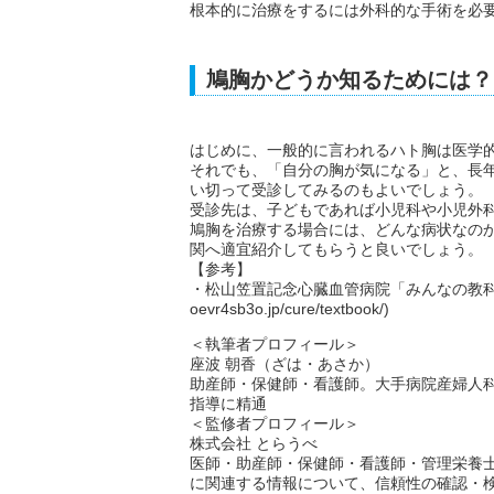
根本的に治療をするには外科的な手術を必
鳩胸かどうか知るためには？
はじめに、一般的に言われるハト胸は医学
それでも、「自分の胸が気になる」と、長
い切って受診してみるのもよいでしょう。
受診先は、子どもであれば小児科や小児外
鳩胸を治療する場合には、どんな病状なの
関へ適宜紹介してもらうと良いでしょう。
【参考】
・松山笠置記念心臓血管病院「みんなの教科書『胸郭変形』
oevr4sb3o.jp/cure/textbook/)
＜執筆者プロフィール＞
座波 朝香（ざは・あさか）
助産師・保健師・看護師。大手病院産婦人
指導に精通
＜監修者プロフィール＞
株式会社 とらうべ
医師・助産師・保健師・看護師・管理栄養
に関連する情報について、信頼性の確認・