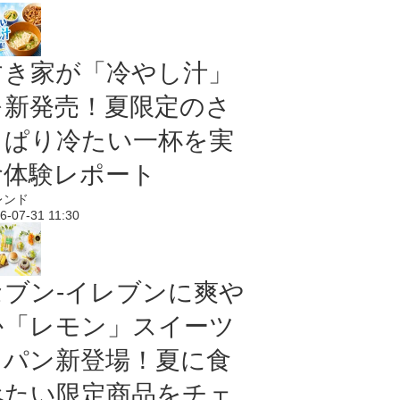
すき家が「冷やし汁」
を新発売！夏限定のさ
っぱり冷たい一杯を実
食体験レポート
レンド
6-07-31 11:30
セブン‐イレブンに爽や
か「レモン」スイーツ
＆パン新登場！夏に食
べたい限定商品をチェ