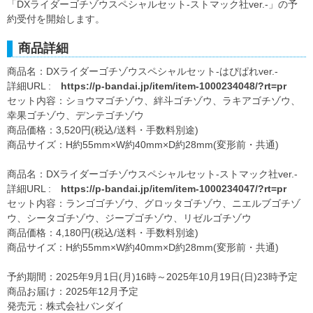
「DXライダーゴチゾウスペシャルセット-ストマック社ver.-」の予
約受付を開始します。
商品詳細
商品名：DXライダーゴチゾウスペシャルセット-はぴぱれver.-
詳細URL :
https://p-bandai.jp/item/item-1000234048/?rt=pr
セット内容：ショウマゴチゾウ、絆斗ゴチゾウ、ラキアゴチゾウ、
幸果ゴチゾウ、デンテゴチゾウ
商品価格：3,520円(税込/送料・手数料別途)
商品サイズ：H約55mm×W約40mm×D約28mm(変形前・共通)
商品名：DXライダーゴチゾウスペシャルセット-ストマック社ver.-
詳細URL :
https://p-bandai.jp/item/item-1000234047/?rt=pr
セット内容：ランゴゴチゾウ、グロッタゴチゾウ、ニエルブゴチゾ
ウ、シータゴチゾウ、ジープゴチゾウ、リゼルゴチゾウ
商品価格：4,180円(税込/送料・手数料別途)
商品サイズ：H約55mm×W約40mm×D約28mm(変形前・共通)
予約期間：2025年9月1日(月)16時～2025年10月19日(日)23時予定
商品お届け：2025年12月予定
発売元：株式会社バンダイ