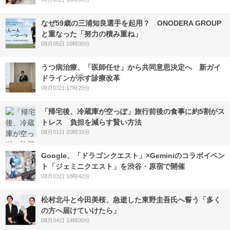
なぜ59歳の三浦知良選手を起用？ ONODERA GROUP
と重なった「努力の積み重ね」
08月05日 16時00分
うつ病治療、「医師任せ」から共同意思決定へ 新ガイ
ドラインが示す診療改革
08月03日 17時25分
「帰宅後、冷蔵庫が空っぽ」旅行前後の食事に約5割がス
トレス 負担を減らす賢い方法
08月01日 20時33分
Google、「ドラゴンクエスト」×Geminiのコラボイベン
ト「ジェミニクエスト」を渋谷・原宿で開催
08月03日 18時42分
松村北斗と今田美桜、急逝した東野圭吾氏へ誓う「多く
の方へ届けていけたら」
08月04日 14時00分