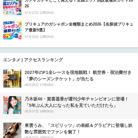
ガチャガチャどこで買える？全国エリア別設置場所ガイド20
26
07月17日 13時00分
プリキュアのガシャポン全種類まとめ2026【名探偵プリキュ
ア最新9選】
07月16日 13時00分
エンタメ | アクセスランキング
2027年のF1全レースを現地観戦！ 航空券・宿泊費付き
「夢のシーズンチケット」が当たる
08月05日 17時48分
乃木坂46・賀喜遥香が週刊少年チャンピオンに登場！
「5年ぶん大人になった私を見ていただけたら」
08月07日 18時00分
東雲うみ、「スピリッツ」の表紙＆グラビアに登場し妖
艶な雰囲気でファンを魅了！
08月03日 18時00分