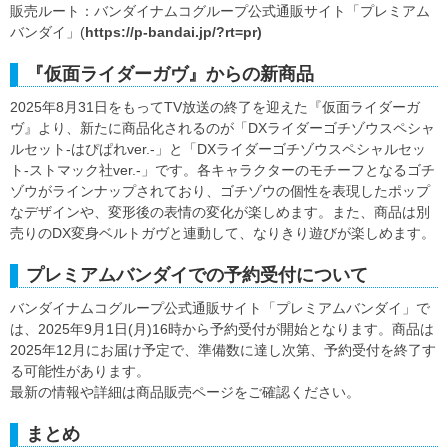
販売ルート：バンダイナムコグループ公式通販サイト「プレミアム
バンダイ」(
https://p-bandai.jp/?rt=pr)
『仮面ライダーガヴ』からの新商品
2025年8月31日をもってTV放送の終了を迎えた『仮面ライダーガ
ヴ』より、新たに商品化されるのが「DXライダーゴチゾウスペシャ
ルセット-はぴぱれver.-」と「DXライダーゴチゾウスペシャルセッ
ト-ストマック社ver.-」です。各キャラクターのモチーフとなるゴチ
ゾウがラインナップされており、ゴチゾウの個性を表現したポップ
なデザインや、変形後の表情の変化が楽しめます。また、商品は別
売りのDX変身ベルトガヴと連動して、なりきり遊びが楽しめます。
プレミアムバンダイでの予約受付について
バンダイナムコグループ公式通販サイト「プレミアムバンダイ」で
は、2025年9月1日(月)16時から予約受付が開始となります。商品は
2025年12月にお届け予定で、準備数に達し次第、予約受付を終了す
る可能性があります。
最新の情報や詳細は商品販売ページをご確認ください。
まとめ