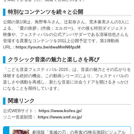
特別なコンテンツを続々と公開
公開の第1弾は、角野隼斗さん、辻彩奈さん、荒木奏美さんの3人に
よる、「愛の挨拶」(作曲：エルガー)。その後も特別ダイジェスト
映像や、フェスティバルの公式アンバサダーである清塚信也さんも
登場する貴重なコンテンツを20以上公開予定です。第1弾動画
URL：
https://youtu.be/dwaMmN6fpzM
クラシック音楽の魅力と楽しさを再び
「こども音楽フェスティバル 2025」は、音楽の魅力とその広がりを
体験する絶好の機会。この動画シリーズにより、フェスティバルの
楽しさや感動を再感し、新たな音楽に出会うドアを開けるきっかけ
になることを期待しています。
関連リンク
公式WEBサイト：
https://www.kofes.jp/
ソニー音楽財団：
https://www.smf.or.jp/
劇場版「鬼滅の刃」の善逸VS獪岳激闘ビジュアル