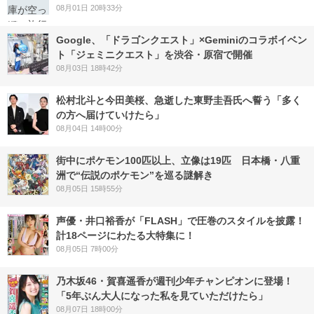
08月01日 20時33分
Google、「ドラゴンクエスト」×Geminiのコラボイベン
ト「ジェミニクエスト」を渋谷・原宿で開催
08月03日 18時42分
松村北斗と今田美桜、急逝した東野圭吾氏へ誓う「多く
の方へ届けていけたら」
08月04日 14時00分
街中にポケモン100匹以上、立像は19匹 日本橋・八重
洲で“伝説のポケモン”を巡る謎解き
08月05日 15時55分
声優・井口裕香が「FLASH」で圧巻のスタイルを披露！
計18ページにわたる大特集に！
08月05日 7時00分
乃木坂46・賀喜遥香が週刊少年チャンピオンに登場！
「5年ぶん大人になった私を見ていただけたら」
08月07日 18時00分