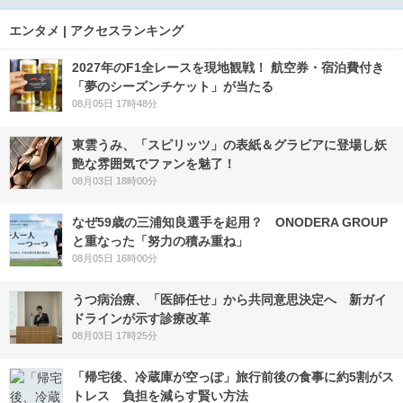
エンタメ | アクセスランキング
2027年のF1全レースを現地観戦！ 航空券・宿泊費付き
「夢のシーズンチケット」が当たる
08月05日 17時48分
東雲うみ、「スピリッツ」の表紙＆グラビアに登場し妖
艶な雰囲気でファンを魅了！
08月03日 18時00分
なぜ59歳の三浦知良選手を起用？ ONODERA GROUP
と重なった「努力の積み重ね」
08月05日 16時00分
うつ病治療、「医師任せ」から共同意思決定へ 新ガイ
ドラインが示す診療改革
08月03日 17時25分
「帰宅後、冷蔵庫が空っぽ」旅行前後の食事に約5割がス
トレス 負担を減らす賢い方法