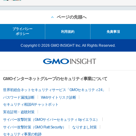
ページの先頭へ
プライバシー
利用規約
免責事項
ポリシー
Copyright © 2026 GMO INSIGHT Inc. All Rights Reserved.
GMOインターネットグループのセキュリティ事業について
世界初総合ネットセキュリティサービス「GMOセキュリティ24」
パスワード漏洩診断
Webサイトリスク診断
セキュリティ相談AIチャットボット
実在証明・盗聴対策
サイバー攻撃対策（GMOサイバーセキュリティ byイエラエ）
サイバー攻撃対策（GMO Flatt Security）
なりすまし対策
セキュリティ事業の軌跡