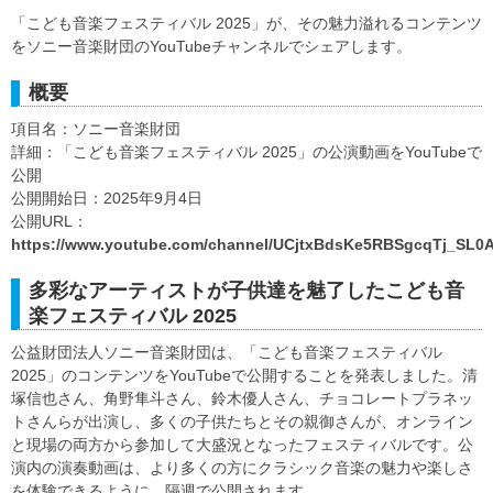
「こども音楽フェスティバル 2025」が、その魅力溢れるコンテンツ
をソニー音楽財団のYouTubeチャンネルでシェアします。
概要
項目名：ソニー音楽財団
詳細：「こども音楽フェスティバル 2025」の公演動画をYouTubeで
公開
公開開始日：2025年9月4日
公開URL：
https://www.youtube.com/channel/UCjtxBdsKe5RBSgcqTj_SL0
多彩なアーティストが子供達を魅了したこども音
楽フェスティバル 2025
公益財団法人ソニー音楽財団は、「こども音楽フェスティバル
2025」のコンテンツをYouTubeで公開することを発表しました。清
塚信也さん、角野隼斗さん、鈴木優人さん、チョコレートプラネッ
トさんらが出演し、多くの子供たちとその親御さんが、オンライン
と現場の両方から参加して大盛況となったフェスティバルです。公
演内の演奏動画は、より多くの方にクラシック音楽の魅力や楽しさ
を体験できるように、隔週で公開されます。