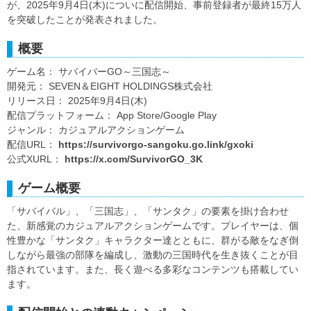
が、2025年9月4日(木)についに配信開始、事前登録者が最終15万人
を突破したことが発表されました。
概要
ゲーム名： サバイバーGO～三国志～
開発元： SEVEN＆EIGHT HOLDINGS株式会社
リリース日： 2025年9月4日(木)
配信プラットフォーム： App Store/Google Play
ジャンル： カジュアルアクションゲーム
配信URL：
https://survivorgo-sangoku.go.link/gxoki
公式XURL：
https://x.com/SurvivorGO_3K
ゲーム概要
「サバイバル」、「三国志」、「サンタク」の要素を掛け合わせ
た、新感覚のカジュアルアクションゲームです。プレイヤーは、個
性豊かな「サンタク」キャラクター達とともに、群がる敵をなぎ倒
しながら最強の部隊を編成し、激動の三国時代を生き抜くことが目
指されています。また、長く遊べる多彩なコンテンツも搭載してい
ます。