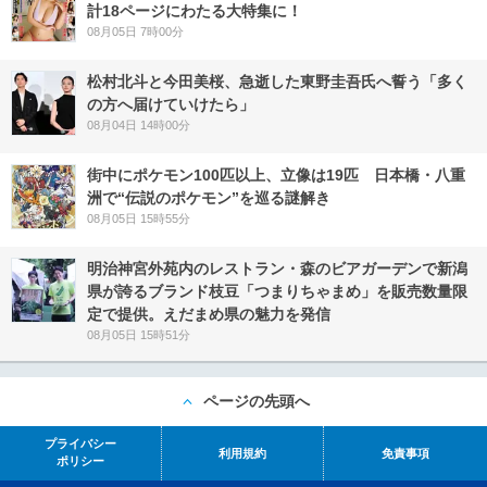
計18ページにわたる大特集に！
08月05日 7時00分
松村北斗と今田美桜、急逝した東野圭吾氏へ誓う「多く
の方へ届けていけたら」
08月04日 14時00分
街中にポケモン100匹以上、立像は19匹 日本橋・八重
洲で“伝説のポケモン”を巡る謎解き
08月05日 15時55分
明治神宮外苑内のレストラン・森のビアガーデンで新潟
県が誇るブランド枝豆「つまりちゃまめ」を販売数量限
定で提供。えだまめ県の魅力を発信
08月05日 15時51分
ページの先頭へ
プライバシー
利用規約
免責事項
ポリシー