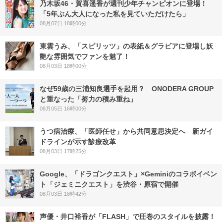
乃木坂46・賀喜遥香が週刊少年チャンピオンに登場！
「5年ぶん大人になった私を見ていただけたら」
08月07日 18時00分
東雲うみ、「スピリッツ」の表紙＆グラビアに登場し妖
艶な雰囲気でファンを魅了！
08月03日 18時00分
なぜ59歳の三浦知良選手を起用？ ONODERA GROUP
と重なった「努力の積み重ね」
08月05日 16時00分
うつ病治療、「医師任せ」から共同意思決定へ 新ガイ
ドラインが示す診療改革
08月03日 17時25分
Google、「ドラゴンクエスト」×Geminiのコラボイベン
ト「ジェミニクエスト」を渋谷・原宿で開催
08月03日 18時42分
声優・井口裕香が「FLASH」で圧巻のスタイルを披露！