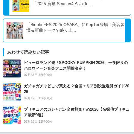
「2025 鹿晗 Season4 Asia To...
「Biople FES 2025 OSAKA」にKep1er登場！美容習
慣＆新曲トークで盛り上...
あわせて読みたい記事
ピューロランド発「SPOOKY PUMPKIN 2026」一夜限りの
ハロウィーン音楽フェス開催決定！
07月31日 15時00分
ガチャガチャどこで買える？全国エリア別設置場所ガイド20
26
07月17日 13時00分
プリキュアのガシャポン全種類まとめ2026【名探偵プリキュ
ア最新9選】
07月16日 13時00分