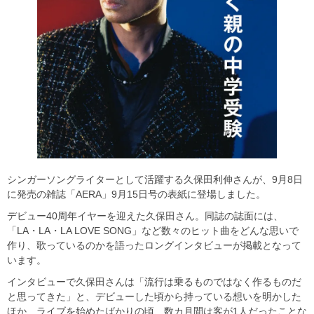
シンガーソングライターとして活躍する久保田利伸さんが、9月8日
に発売の雑誌「AERA」9月15日号の表紙に登場しました。
デビュー40周年イヤーを迎えた久保田さん。同誌の誌面には、
「LA・LA・LA LOVE SONG」など数々のヒット曲をどんな思いで
作り、歌っているのかを語ったロングインタビューが掲載となって
います。
インタビューで久保田さんは「流行は乗るものではなく作るものだ
と思ってきた」と、デビューした頃から持っている想いを明かした
ほか、ライブを始めたばかりの頃、数カ月間は客が1人だったことな