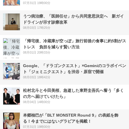
07月31日 19時00分
うつ病治療、「医師任せ」から共同意思決定へ 新ガイ
ドラインが示す診療改革
08月03日 17時25分
「帰宅後、冷蔵庫が空っぽ」旅行前後の食事に約5割がス
トレス 負担を減らす賢い方法
08月01日 20時33分
Google、「ドラゴンクエスト」×Geminiのコラボイベン
ト「ジェミニクエスト」を渋谷・原宿で開催
08月03日 18時42分
松村北斗と今田美桜、急逝した東野圭吾氏へ誓う「多く
の方へ届けていけたら」
08月04日 14時00分
本郷柚巴が「BLT MONSTER Round 9」の表紙を飾
る！今までにはないグラビアを掲載！
07月31日 19時00分