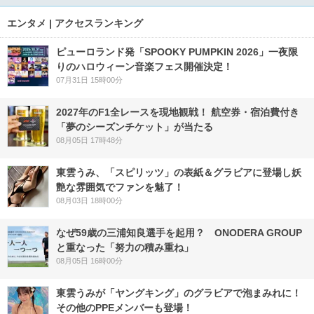
エンタメ | アクセスランキング
ピューロランド発「SPOOKY PUMPKIN 2026」一夜限
りのハロウィーン音楽フェス開催決定！
07月31日 15時00分
2027年のF1全レースを現地観戦！ 航空券・宿泊費付き
「夢のシーズンチケット」が当たる
08月05日 17時48分
東雲うみ、「スピリッツ」の表紙＆グラビアに登場し妖
艶な雰囲気でファンを魅了！
08月03日 18時00分
なぜ59歳の三浦知良選手を起用？ ONODERA GROUP
と重なった「努力の積み重ね」
08月05日 16時00分
東雲うみが「ヤングキング」のグラビアで泡まみれに！
その他のPPEメンバーも登場！