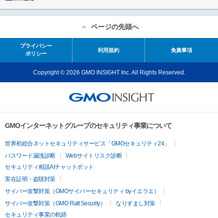
ページの先頭へ
プライバシー
利用規約
免責事項
ポリシー
Copyright © 2026 GMO INSIGHT Inc. All Rights Reserved.
GMOインターネットグループのセキュリティ事業について
世界初総合ネットセキュリティサービス「GMOセキュリティ24」
パスワード漏洩診断
Webサイトリスク診断
セキュリティ相談AIチャットボット
実在証明・盗聴対策
サイバー攻撃対策（GMOサイバーセキュリティ byイエラエ）
サイバー攻撃対策（GMO Flatt Security）
なりすまし対策
セキュリティ事業の軌跡