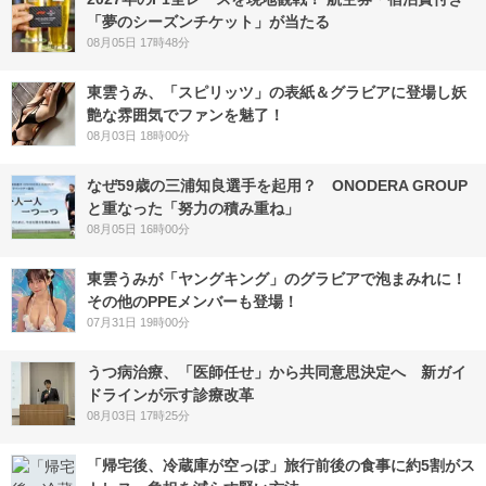
「夢のシーズンチケット」が当たる
08月05日 17時48分
東雲うみ、「スピリッツ」の表紙＆グラビアに登場し妖
艶な雰囲気でファンを魅了！
08月03日 18時00分
なぜ59歳の三浦知良選手を起用？ ONODERA GROUP
と重なった「努力の積み重ね」
08月05日 16時00分
東雲うみが「ヤングキング」のグラビアで泡まみれに！
その他のPPEメンバーも登場！
07月31日 19時00分
うつ病治療、「医師任せ」から共同意思決定へ 新ガイ
ドラインが示す診療改革
08月03日 17時25分
「帰宅後、冷蔵庫が空っぽ」旅行前後の食事に約5割がス