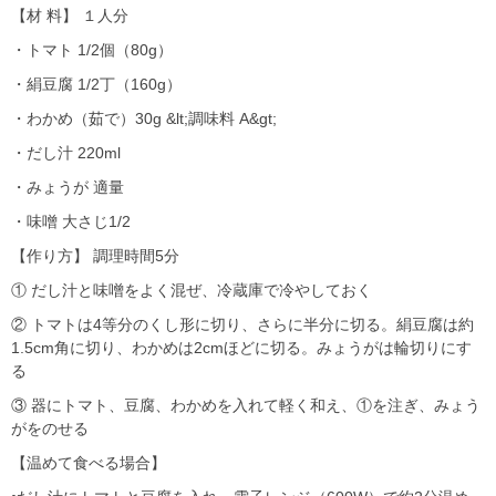
【材 料】 １人分
・トマト 1/2個（80g）
・絹豆腐 1/2丁（160g）
・わかめ（茹で）30g &lt;調味料 A&gt;
・だし汁 220ml
・みょうが 適量
・味噌 大さじ1/2
【作り方】 調理時間5分
① だし汁と味噌をよく混ぜ、冷蔵庫で冷やしておく
② トマトは4等分のくし形に切り、さらに半分に切る。絹豆腐は約
1.5cm角に切り、わかめは2cmほどに切る。みょうがは輪切りにす
る
③ 器にトマト、豆腐、わかめを入れて軽く和え、①を注ぎ、みょう
がをのせる
【温めて食べる場合】