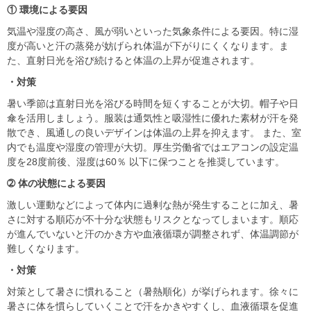
① 環境による要因
気温や湿度の高さ、風が弱いといった気象条件による要因。特に湿
度が高いと汗の蒸発が妨げられ体温が下がりにくくなります。ま
た、直射日光を浴び続けると体温の上昇が促進されます。
・対策
暑い季節は直射日光を浴びる時間を短くすることが大切。帽子や日
傘を活用しましょう。服装は通気性と吸湿性に優れた素材が汗を発
散でき、風通しの良いデザインは体温の上昇を抑えます。 また、室
内でも温度や湿度の管理が大切。厚生労働省ではエアコンの設定温
度を28度前後、湿度は60％ 以下に保つことを推奨しています。
➁ 体の状態による要因
激しい運動などによって体内に過剰な熱が発生することに加え、暑
さに対する順応が不十分な状態もリスクとなってしまいます。順応
が進んでいないと汗のかき方や血液循環が調整されず、体温調節が
難しくなります。
・対策
対策として暑さに慣れること（暑熱順化）が挙げられます。徐々に
暑さに体を慣らしていくことで汗をかきやすくし、血液循環を促進