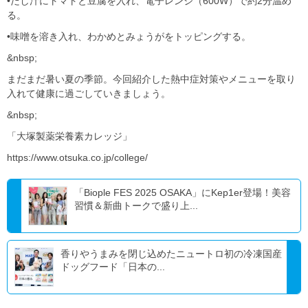
•だし汁にトマトと豆腐を入れ、電子レンジ（600W）で約2分温め
る。
•味噌を溶き入れ、わかめとみょうがをトッピングする。
&nbsp;
まだまだ暑い夏の季節。今回紹介した熱中症対策やメニューを取り
入れて健康に過ごしていきましょう。
&nbsp;
「大塚製薬栄養素カレッジ」
https://www.otsuka.co.jp/college/
「Biople FES 2025 OSAKA」にKep1er登場！美容
習慣＆新曲トークで盛り上...
香りやうまみを閉じ込めたニュートロ初の冷凍国産
ドッグフード「日本の...