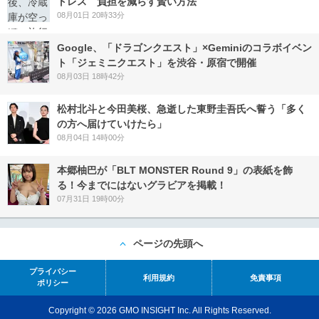
トレス 負担を減らす賢い方法
08月01日 20時33分
Google、「ドラゴンクエスト」×Geminiのコラボイベン
ト「ジェミニクエスト」を渋谷・原宿で開催
08月03日 18時42分
松村北斗と今田美桜、急逝した東野圭吾氏へ誓う「多く
の方へ届けていけたら」
08月04日 14時00分
本郷柚巴が「BLT MONSTER Round 9」の表紙を飾
る！今までにはないグラビアを掲載！
07月31日 19時00分
ページの先頭へ
プライバシー
利用規約
免責事項
ポリシー
Copyright © 2026 GMO INSIGHT Inc. All Rights Reserved.