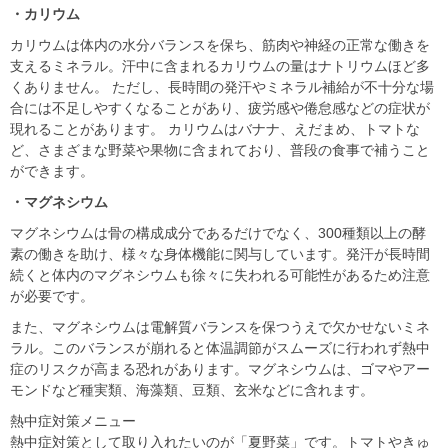
・カリウム
カリウムは体内の水分バランスを保ち、筋肉や神経の正常な働きを
支えるミネラル。汗中に含まれるカリウムの量はナトリウムほど多
くありません。 ただし、長時間の発汗やミネラル補給が不十分な場
合には不足しやすくなることがあり、疲労感や倦怠感などの症状が
現れることがあります。 カリウムはバナナ、えだまめ、トマトな
ど、さまざまな野菜や果物に含まれており、普段の食事で補うこと
ができます。
・マグネシウム
マグネシウムは骨の構成成分であるだけでなく、300種類以上の酵
素の働きを助け、様々な身体機能に関与しています。発汗が長時間
続くと体内のマグネシウムも徐々に失われる可能性があるため注意
が必要です。
また、マグネシウムは電解質バランスを保つうえで欠かせないミネ
ラル。このバランスが崩れると体温調節がスムーズに行われず熱中
症のリスクが高まる恐れがあります。マグネシウムは、ゴマやアー
モンドなど種実類、海藻類、豆類、玄米などに含れます。
熱中症対策メニュー
熱中症対策として取り入れたいのが「夏野菜」です。トマトやきゅ