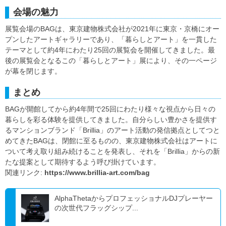
会場の魅力
展覧会場のBAGは、東京建物株式会社が2021年に東京・京橋にオー
プンしたアートギャラリーであり、「暮らしとアート」を一貫した
テーマとして約4年にわたり25回の展覧会を開催してきました。最
後の展覧会となるこの「暮らしとアート」展により、その一ページ
が幕を閉じます。
まとめ
BAGが開館してから約4年間で25回にわたり様々な視点から日々の
暮らしを彩る体験を提供してきました。自分らしい豊かさを提供す
るマンションブランド「Brillia」のアート活動の発信拠点としてつと
めてきたBAGは、閉館に至るものの、東京建物株式会社はアートに
ついて考え取り組み続けることを発表し、それを「Brillia」からの新
たな提案として期待するよう呼び掛けています。
関連リンク:
https://www.brillia-art.com/bag
AlphaThetaからプロフェッショナルDJプレーヤー
の次世代フラッグシップ...