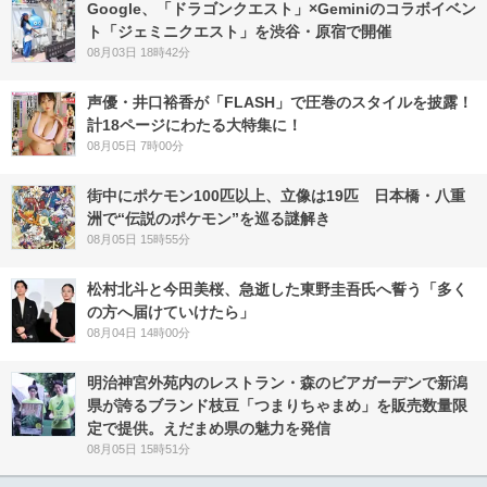
Google、「ドラゴンクエスト」×Geminiのコラボイベン
ト「ジェミニクエスト」を渋谷・原宿で開催
08月03日 18時42分
声優・井口裕香が「FLASH」で圧巻のスタイルを披露！
計18ページにわたる大特集に！
08月05日 7時00分
街中にポケモン100匹以上、立像は19匹 日本橋・八重
洲で“伝説のポケモン”を巡る謎解き
08月05日 15時55分
松村北斗と今田美桜、急逝した東野圭吾氏へ誓う「多く
の方へ届けていけたら」
08月04日 14時00分
明治神宮外苑内のレストラン・森のビアガーデンで新潟
県が誇るブランド枝豆「つまりちゃまめ」を販売数量限
定で提供。えだまめ県の魅力を発信
08月05日 15時51分