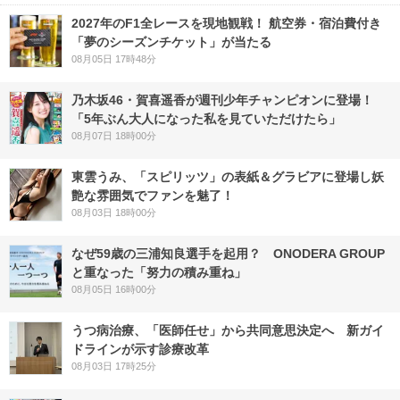
2027年のF1全レースを現地観戦！ 航空券・宿泊費付き
「夢のシーズンチケット」が当たる
08月05日 17時48分
乃木坂46・賀喜遥香が週刊少年チャンピオンに登場！
「5年ぶん大人になった私を見ていただけたら」
08月07日 18時00分
東雲うみ、「スピリッツ」の表紙＆グラビアに登場し妖
艶な雰囲気でファンを魅了！
08月03日 18時00分
なぜ59歳の三浦知良選手を起用？ ONODERA GROUP
と重なった「努力の積み重ね」
08月05日 16時00分
うつ病治療、「医師任せ」から共同意思決定へ 新ガイ
ドラインが示す診療改革
08月03日 17時25分