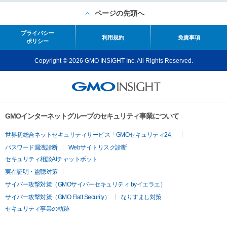
ページの先頭へ
プライバシー
利用規約
免責事項
ポリシー
Copyright © 2026 GMO INSIGHT Inc. All Rights Reserved.
GMOインターネットグループのセキュリティ事業について
世界初総合ネットセキュリティサービス「GMOセキュリティ24」
パスワード漏洩診断
Webサイトリスク診断
セキュリティ相談AIチャットボット
実在証明・盗聴対策
サイバー攻撃対策（GMOサイバーセキュリティ byイエラエ）
サイバー攻撃対策（GMO Flatt Security）
なりすまし対策
セキュリティ事業の軌跡