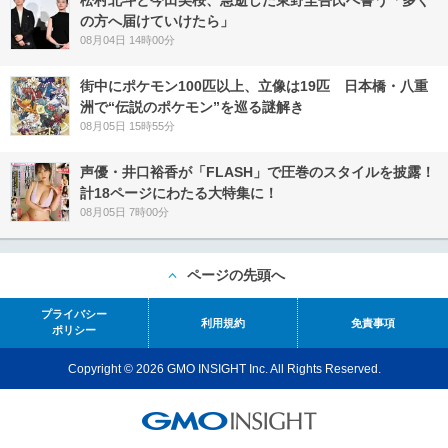
松村北斗と今田美桜、急逝した東野圭吾氏へ誓う「多く
の方へ届けていけたら」
08月04日 14時00分
街中にポケモン100匹以上、立像は19匹 日本橋・八重
洲で“伝説のポケモン”を巡る謎解き
08月05日 15時55分
声優・井口裕香が「FLASH」で圧巻のスタイルを披露！
計18ページにわたる大特集に！
08月05日 7時00分
ページの先頭へ
プライバシー
利用規約
免責事項
ポリシー
Copyright © 2026 GMO INSIGHT Inc. All Rights Reserved.