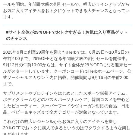
ールを開始。年間最大級の割引セールで、幅広いラインアップから
お気に入りアイテムをおトクにゲットできる大チャンスとなってい
ます。
■サイト全体が29％OFFでおトクすぎる！お気に入り商品ゲット
のチャンス
2025年9⽉に創業29周年を迎えたiHerbでは、8⽉29⽇〜10⽉2日の
午前2:00まで、29%OFFとなる年間最⼤級の割引セールを開催中。
9⽉12⽇の午前10:00からは、サイト全体が29％OFFになる週末セー
ルがスタートしています。クーポンコードはiHerbホームページ、公
式ソーシャルアカウント内に掲載。開催期間は9⽉16⽇の午前2:00
まで。
サプリメントやプロテインをはじめとしたスポーツ栄養アイテム、
ボディクリームなどのバス＆パーソナルケア、韓国コスメを中⼼と
したビューティー、スーパーフードやヴィーガン対応の⾷品、⽇⽤
品、ベビー＆キッズまで全カテゴリーが対象となっています。
これだけの幅広いジャンルからお気に入りのアイテムを探し、
29％OFFでおトクに購入できるというのはワクワクするような楽し
さがあります。