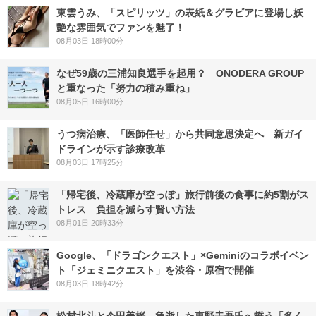
東雲うみ、「スピリッツ」の表紙＆グラビアに登場し妖
艶な雰囲気でファンを魅了！
08月03日 18時00分
なぜ59歳の三浦知良選手を起用？ ONODERA GROUP
と重なった「努力の積み重ね」
08月05日 16時00分
うつ病治療、「医師任せ」から共同意思決定へ 新ガイ
ドラインが示す診療改革
08月03日 17時25分
「帰宅後、冷蔵庫が空っぽ」旅行前後の食事に約5割がス
トレス 負担を減らす賢い方法
08月01日 20時33分
Google、「ドラゴンクエスト」×Geminiのコラボイベン
ト「ジェミニクエスト」を渋谷・原宿で開催
08月03日 18時42分