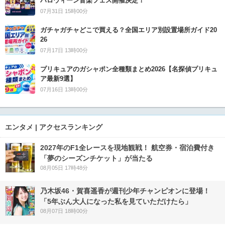
ハロウィーン音楽フェス開催決定！
07月31日 15時00分
ガチャガチャどこで買える？全国エリア別設置場所ガイド20
26
07月17日 13時00分
プリキュアのガシャポン全種類まとめ2026【名探偵プリキュ
ア最新9選】
07月16日 13時00分
エンタメ | アクセスランキング
2027年のF1全レースを現地観戦！ 航空券・宿泊費付き
「夢のシーズンチケット」が当たる
08月05日 17時48分
乃木坂46・賀喜遥香が週刊少年チャンピオンに登場！
「5年ぶん大人になった私を見ていただけたら」
08月07日 18時00分