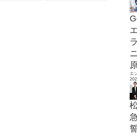
G
エ
エ
202