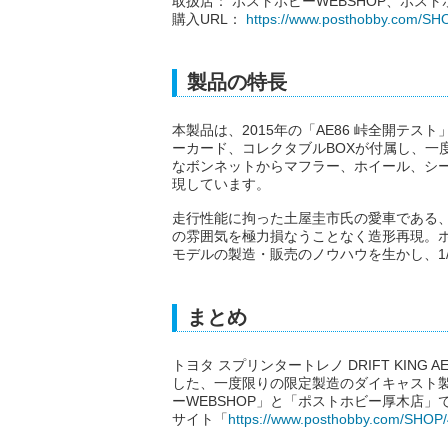
取扱店： ポストホビーWEBSHOP、ポス
購入URL：
https://www.posthobby.com/S
製品の特長
本製品は、2015年の「AE86 峠全開テ
ーカード、コレクタブルBOXが付属し、一
なボンネットからマフラー、ホイール、シ
現しています。
走行性能に拘った土屋圭市氏の愛車である、“
の雰囲気を極力損なうことなく造形再現。ホビ
モデルの製造・販売のノウハウを生かし、1
まとめ
トヨタ スプリンタートレノ DRIFT KING AE
した、一度限りの限定製造のダイキャスト製
ーWEBSHOP」と「ポストホビー厚木店
サイト「
https://www.posthobby.com/