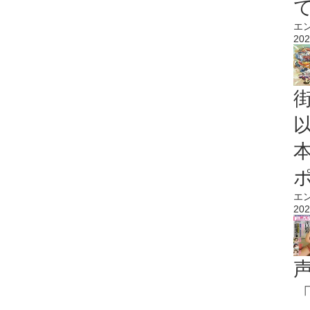
エ
202
エ
202