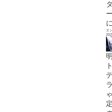
エ
202