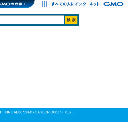
AE86 Street / CARBON DOOR・TEST」