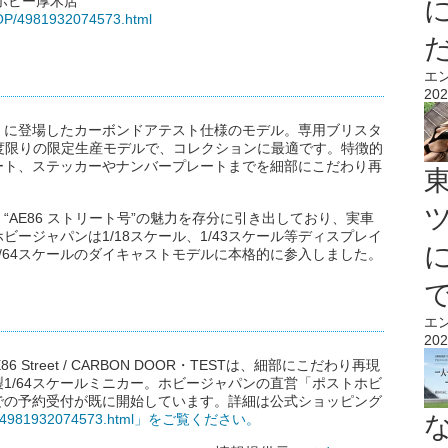
トホビー厚木店
HOP/4981932074573.html
エ
202
スト」に登場したカーボンドアテスト仕様のモデル。専用ブリスタ
度限りの限定生産モデルで、コレクションに最適です。特徴的
ート、ステッカーやナンバープレートまでを細部にこだわり再
AE86 ストリート号”の魅力を存分に引き出しており、実車
ージャパンは1/18スケール、1/43スケール等ディスプレイ
/64スケールのダイキャストモデルに本格的に参入しました。
エ
202
86 Street / CARBON DOOR・TESTは、細部にこだわり再現
1/64スケールミニカー。ホビージャパンの直営「ポストホビ
」での予約受付が既に開始しています。詳細は公式ショッピング
SHOP/4981932074573.html」をご覧ください。