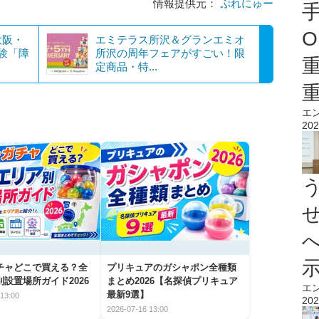
情報提供元：
ぷれにゅー
O
大阪・
エミテラス所沢＆グランエミオ
験「障
所沢の周年フェアがすごい！限
定商品・特...
エ
202
チャどこで買える？全
プリキュアのガシャポン全種類
設置場所ガイド2026
まとめ2026【名探偵プリキュア
エ
最新9選】
13:00
202
2026-07-16 13:00