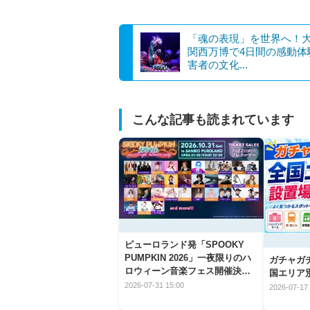
「魂の表現」を世界へ！
関西万博で4日間の感動体
害者の文化...
こんな記事も読まれています
ピューロランド発「SPOOKY
PUMPKIN 2026」一夜限りのハ
ガチャガ
ロウィーン音楽フェス開催決
国エリア別
定！
2026-07-31 15:00
2026-07-17 