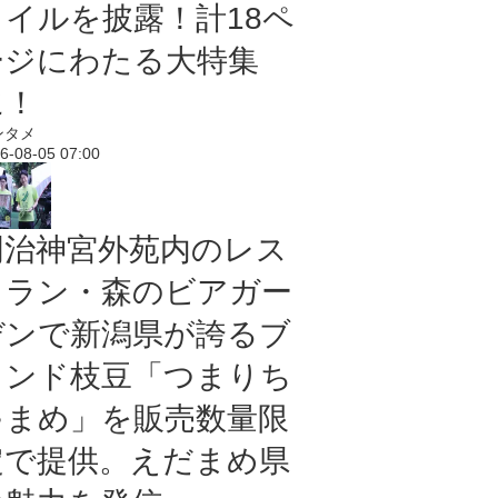
タイルを披露！計18ペ
ージにわたる大特集
に！
ンタメ
6-08-05 07:00
明治神宮外苑内のレス
トラン・森のビアガー
デンで新潟県が誇るブ
ランド枝豆「つまりち
ゃまめ」を販売数量限
定で提供。えだまめ県