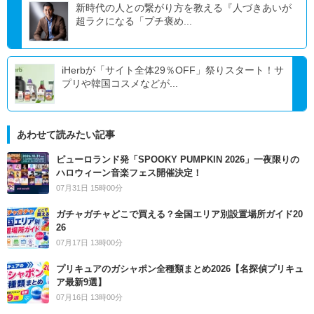
新時代の人との繋がり方を教える『人づきあいが
超ラクになる「プチ褒め...
iHerbが「サイト全体29％OFF」祭りスタート！サ
プリや韓国コスメなどが...
あわせて読みたい記事
ピューロランド発「SPOOKY PUMPKIN 2026」一夜限りの
ハロウィーン音楽フェス開催決定！
07月31日 15時00分
ガチャガチャどこで買える？全国エリア別設置場所ガイド20
26
07月17日 13時00分
プリキュアのガシャポン全種類まとめ2026【名探偵プリキュ
ア最新9選】
07月16日 13時00分