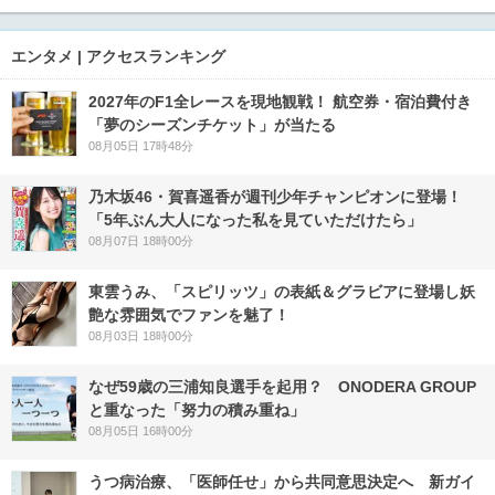
エンタメ | アクセスランキング
2027年のF1全レースを現地観戦！ 航空券・宿泊費付き
「夢のシーズンチケット」が当たる
08月05日 17時48分
乃木坂46・賀喜遥香が週刊少年チャンピオンに登場！
「5年ぶん大人になった私を見ていただけたら」
08月07日 18時00分
東雲うみ、「スピリッツ」の表紙＆グラビアに登場し妖
艶な雰囲気でファンを魅了！
08月03日 18時00分
なぜ59歳の三浦知良選手を起用？ ONODERA GROUP
と重なった「努力の積み重ね」
08月05日 16時00分
うつ病治療、「医師任せ」から共同意思決定へ 新ガイ