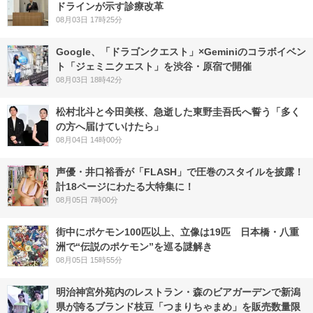
ドラインが示す診療改革
08月03日 17時25分
Google、「ドラゴンクエスト」×Geminiのコラボイベン
ト「ジェミニクエスト」を渋谷・原宿で開催
08月03日 18時42分
松村北斗と今田美桜、急逝した東野圭吾氏へ誓う「多く
の方へ届けていけたら」
08月04日 14時00分
声優・井口裕香が「FLASH」で圧巻のスタイルを披露！
計18ページにわたる大特集に！
08月05日 7時00分
街中にポケモン100匹以上、立像は19匹 日本橋・八重
洲で“伝説のポケモン”を巡る謎解き
08月05日 15時55分
明治神宮外苑内のレストラン・森のビアガーデンで新潟
県が誇るブランド枝豆「つまりちゃまめ」を販売数量限