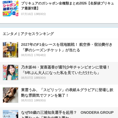
プリキュアのガシャポン全種類まとめ2026【名探偵プリキュ
ア最新9選】
07月16日 13時00分
エンタメ | アクセスランキング
2027年のF1全レースを現地観戦！ 航空券・宿泊費付き
「夢のシーズンチケット」が当たる
08月05日 17時48分
乃木坂46・賀喜遥香が週刊少年チャンピオンに登場！
「5年ぶん大人になった私を見ていただけたら」
08月07日 18時00分
東雲うみ、「スピリッツ」の表紙＆グラビアに登場し妖
艶な雰囲気でファンを魅了！
08月03日 18時00分
なぜ59歳の三浦知良選手を起用？ ONODERA GROUP
と重なった「努力の積み重ね」