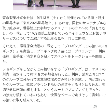
森永製菓株式会社は、9月13日（土）から開催されている陸上競技
の世界大会「東京2025世界陸上」にあわせ、同社のサステナブルな
取り組みや、世界陸上に参加するアスリートの方々への「おもてな
し」の一環として16万個以上提供しているハイチュウなどお菓子や
サービスについてご紹介する記者会見を、同日に開催。
くわえて、環境保全活動の一環として「プロギング（ごみ拾い×ジョ
ギング）」も実施し、プロギング終了後には、プロランナー・川内
優輝、空手家・清水希容を迎えてスペシャルトークショーを開催し
た。
ジョギングをしながらごみ拾いをする「プロギング」は、ゲストの
川内、清水そして約30名の参加者が行った。川内、清水たちは3つ
のグループに分かれて国立競技場のごみ拾いを実施。川内が加わっ
たグループは、軟式グラウンド沿いの歩道をぐるりと回り込み、聖
徳記念絵画館の横を通る、というルートでプロギングを行った。川
内は走り慣れているのもあり、快調なペースで走りそして真剣にご
み拾いに取り組んでいた。