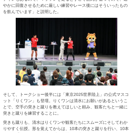
やかに回復させるために厳しい練習やレース後にはそういったもの
を飲んでいます」と説明した。
そして、トークショー後半には「東京2025世界陸上」の公式マスコ
ット「りくワン」も登壇。りくワンは清水にお願いがあるというこ
とで、空手の突きと蹴りを教えてほしいと頼み、観客たちと一緒に
突きと蹴りを練習することに。
突きも蹴りも、清水はりくワンや観客たちにスムーズにそしてわか
りやすく伝授。形を覚えてからは、10本の突きと蹴りを行い、10本