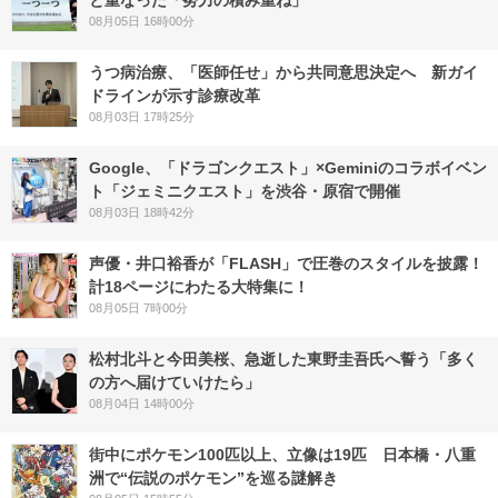
08月05日 16時00分
うつ病治療、「医師任せ」から共同意思決定へ 新ガイ
ドラインが示す診療改革
08月03日 17時25分
Google、「ドラゴンクエスト」×Geminiのコラボイベン
ト「ジェミニクエスト」を渋谷・原宿で開催
08月03日 18時42分
声優・井口裕香が「FLASH」で圧巻のスタイルを披露！
計18ページにわたる大特集に！
08月05日 7時00分
松村北斗と今田美桜、急逝した東野圭吾氏へ誓う「多く
の方へ届けていけたら」
08月04日 14時00分
街中にポケモン100匹以上、立像は19匹 日本橋・八重
洲で“伝説のポケモン”を巡る謎解き