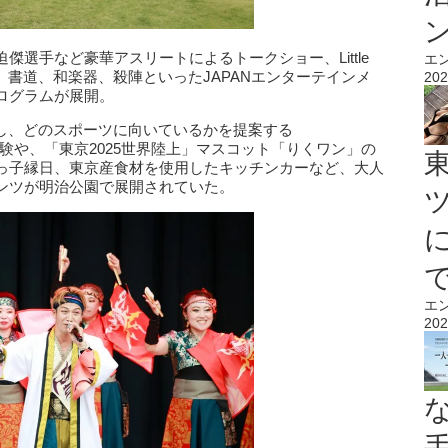
選手など豪華アスリートによるトークショー、Little
エ
のほか、書道、和楽器、殺陣といったJAPANエンターテインメ
202
ログラムが展開。
定し、どのスポーツに向いているかを提案する
ツ体験や、「東京2025世界陸上」マスコット「りくワン」の
っ子縁日、東京産食材を使用したキッチンカーなど、大人
ンツが明治公園で展開されていた。
エ
202