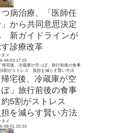
うつ病治療、「医師任
せ」から共同意思決定
へ 新ガイドラインが
示す診療改革
ンタメ
6-08-03 17:25
「帰宅後、冷蔵庫が空
っぽ」旅行前後の食事
に約5割がストレス
負担を減らす賢い方法
ンタメ
6-08-01 20:33