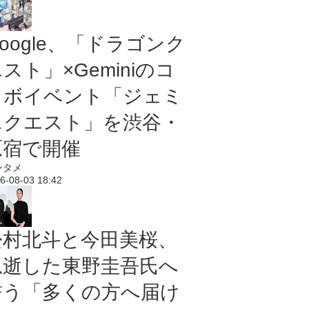
oogle、「ドラゴンク
スト」×Geminiのコ
ラボイベント「ジェミ
ニクエスト」を渋谷・
原宿で開催
ンタメ
6-08-03 18:42
松村北斗と今田美桜、
急逝した東野圭吾氏へ
誓う「多くの方へ届け