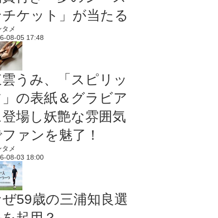
ンチケット」が当たる
ンタメ
6-08-05 17:48
東雲うみ、「スピリッ
ツ」の表紙＆グラビア
に登場し妖艶な雰囲気
でファンを魅了！
ンタメ
6-08-03 18:00
なぜ59歳の三浦知良選
手を起用？