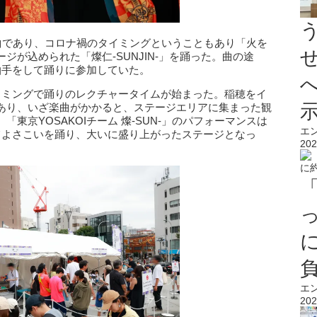
楽曲であり、コロナ禍のタイミングということもあり「火を
ジが込められた「燦仁-SUNJIN-」を踊った。曲の途
拍手をして踊りに参加していた。
イミングで踊りのレクチャータイムが始まった。稲穂をイ
あり、いざ楽曲がかかると、ステージエリアに集まった観
東京YOSAKOIチーム 燦-SUN-」のパフォーマンスは
エ
てよさこいを踊り、大いに盛り上がったステージとなっ
202
エ
202