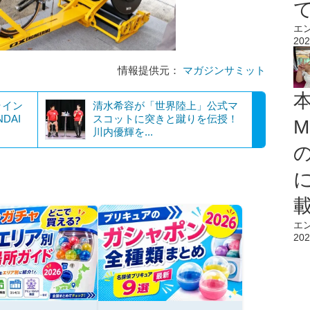
エ
202
情報提供元：
マガジンサミット
ライン
清水希容が「世界陸上」公式マ
DAI
スコットに突きと蹴りを伝授！
M
川内優輝を...
エ
202