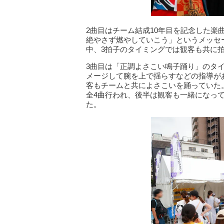
2曲目はチーム結成10年目を記念した
絶やさず燃やしていこう」というメッセー
中、3拍子のタイミングでは観客も共に
3曲目は「正調よさこい鳴子踊り」のタ
メージして腕を上で揺らすなどの指導が
客もチームと共によさこいを踊っていた。「
全4曲行われ、後半は観客も一緒になっ
た。