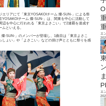
O
リアにて「東京YOSAKOIチーム 燦-SUN-」による祭
OSAKOIチーム 燦-SUN-」は、関東を中心に活動して
駅周辺を中心に行われる「東京よさこい」で2連覇を達成す
ームといえる。
エ
ム 燦-SUN-」のメンバーが登場し、1曲目は「東京よさこ
202
っしょい」や「よさこい」などの掛け声とともに祭りを感
エ
202