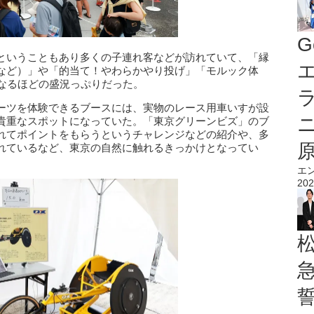
G
ということもあり多くの子連れ客などが訪れていて、「縁
エ
など）」や「的当て！やわらかやり投げ」「モルック体
になるほどの盛況っぷりだった。
ーツを体験できるブースには、実物のレース用車いすが設
貴重なスポットになっていた。「東京グリーンビズ」のブ
れてポイントをもらうというチャレンジなどの紹介や、多
れているなど、東京の自然に触れるきっかけとなってい
エ
202