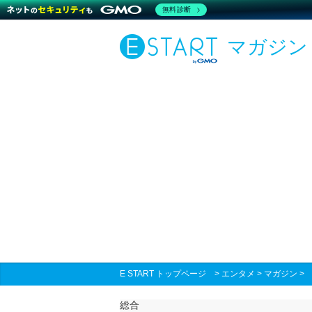
無料診断
マガジン
E START トップページ
>
エンタメ
>
マガジン
総合