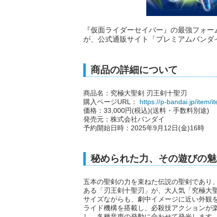
『仮面ライダーセイバー』の最強フォー
が、公式通販サイト「プレミアムバンダ
商品の詳細について
商品名：究極大聖剣 刃王剣十聖刃
購入ページURL：
https://p-bandai.jp/item
価格：33,000円(税込)(送料・手数料別途)
発売元：株式会社バンダイ
予約開始日時：2025年9月12日(金)16時
秘められた力、その遊びの魅
五本の聖剣の力を束ねた伝説の聖剣であり
ある「刃王剣十聖刃」が、大人気「究極大
サイズながらも、劇中イメージに近い外観
ライド機構を搭載し、必殺技アクションが楽
し、各種音声の発動に合わせて発光します