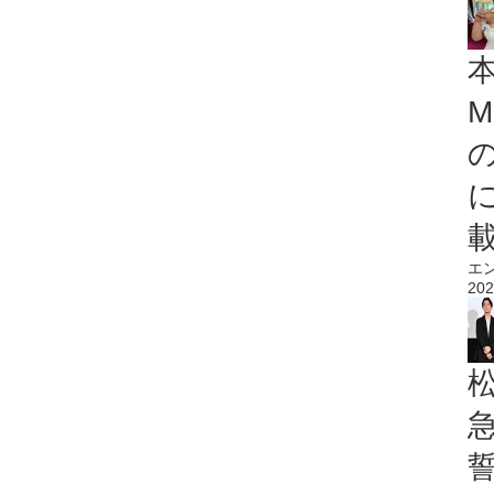
M
エ
202