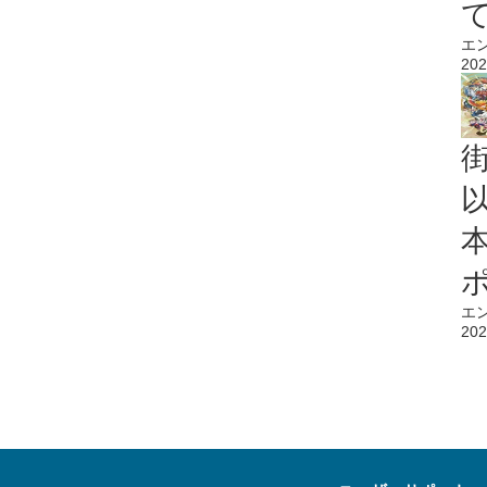
エ
202
エ
202