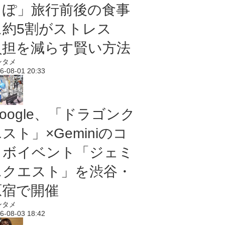
っぽ」旅行前後の食事
に約5割がストレス
負担を減らす賢い方法
ンタメ
6-08-01 20:33
oogle、「ドラゴンク
スト」×Geminiのコ
ラボイベント「ジェミ
ニクエスト」を渋谷・
原宿で開催
ンタメ
6-08-03 18:42