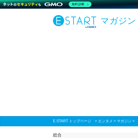
無料診断
マガジン
E START トップページ
>
エンタメ
>
マガジン
総合