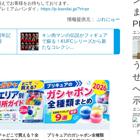
揃えでお客様をお待ちしております。
プレミアムバンダイ」
https://p-bandai.jp/?rt=pr
情報提供元：
ぷれにゅー
エ
周年記
キン肉マンの伝説がフィギュア
202
音
で蘇る！KUFCシリーズから新
たなコレクシ...
エ
202
チャどこで買える？全
プリキュアのガシャポン全種類