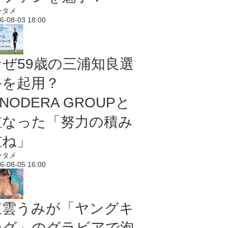
ンタメ
6-08-03 18:00
なぜ59歳の三浦知良選
手を起用？
NODERA GROUPと
重なった「努力の積み
重ね」
ンタメ
6-08-05 16:00
東雲うみが「ヤングキ
ング」のグラビアで泡