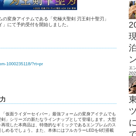
ムの変身アイテムである「究極大聖剣 刃王剣十聖刃」
2
イ」にて予約受付を開始しました。
/item-1000235118/?rt=pr
エ
202
力
、「仮面ライダーセイバー」最強フォームの変身アイテムでも
聖剣」シリーズの新たなラインナップとして登場します。大型
を再現した本商品は、特徴的なギミックであるエンブレムのス
しめるでしょう。また、本体にはフルカラーLEDを6灯搭載
。