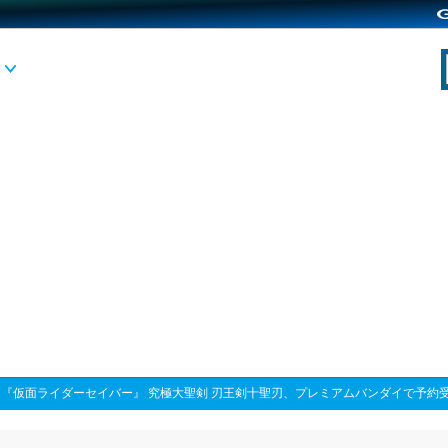
>
『仮面ライダーセイバー』 究極大聖剣 刃王剣十聖刃、プレミアムバンダイで予約