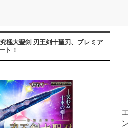
 究極大聖剣 刃王剣十聖刃、プレミア
ート！
エ