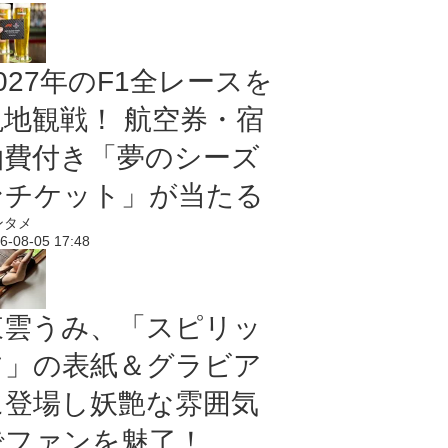
027年のF1全レースを
現地観戦！ 航空券・宿
泊費付き「夢のシーズ
ンチケット」が当たる
ンタメ
6-08-05 17:48
東雲うみ、「スピリッ
ツ」の表紙＆グラビア
に登場し妖艶な雰囲気
でファンを魅了！