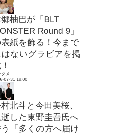
本郷柚巴が「BLT
ONSTER Round 9」
の表紙を飾る！今まで
にはないグラビアを掲
載！
ンタメ
6-07-31 19:00
松村北斗と今田美桜、
急逝した東野圭吾氏へ
誓う「多くの方へ届け