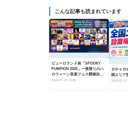
こんな記事も読まれています
ピューロランド発「SPOOKY
PUMPKIN 2026」一夜限りのハ
ガチャガ
ロウィーン音楽フェス開催決
国エリア別
定！
2026-07-31 15:00
2026-07-17 