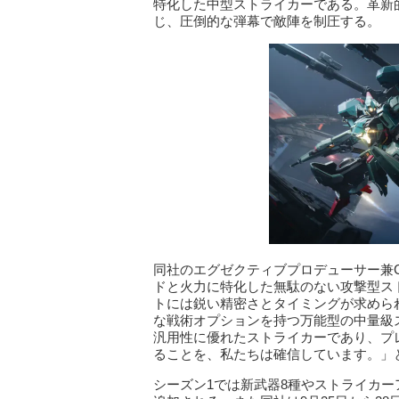
特化した中型ストライカーである。革新
じ、圧倒的な弾幕で敵陣を制圧する。
同社のエグゼクティブプロデューサー兼CE
ドと火力に特化した無駄のない攻撃型ス
トには鋭い精密さとタイミングが求めら
な戦術オプションを持つ万能型の中量級
汎用性に優れたストライカーであり、プ
ることを、私たちは確信しています。」
シーズン1では新武器8種やストライカ