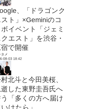
oogle、「ドラゴンク
スト」×Geminiのコ
ラボイベント「ジェミ
ニクエスト」を渋谷・
原宿で開催
ンタメ
6-08-03 18:42
松村北斗と今田美桜、
急逝した東野圭吾氏へ
誓う「多くの方へ届け
ていけたら」