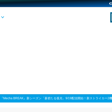
>
『Mecha BREAK』新シーズン「蒼碧たる弧光」9/19配信開始！新ストライカー2機