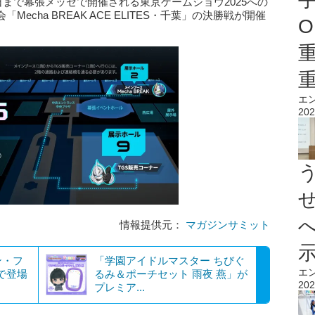
日まで幕張メッセで開催される東京ゲームショウ2025への
cha BREAK ACE ELITES・千葉」の決勝戦が開催
O
エ
202
情報提供元：
マガジンサミット
ン・フ
「学園アイドルマスター ちびぐ
エ
ズで登場
るみ＆ポーチセット 雨夜 燕」が
202
プレミア...