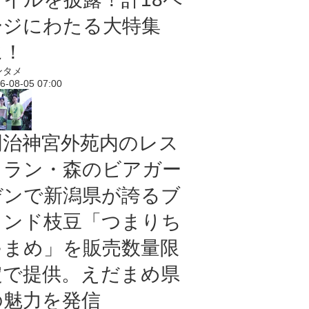
ージにわたる大特集
に！
ンタメ
6-08-05 07:00
明治神宮外苑内のレス
トラン・森のビアガー
デンで新潟県が誇るブ
ランド枝豆「つまりち
ゃまめ」を販売数量限
定で提供。えだまめ県
の魅力を発信