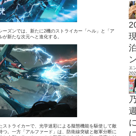
2
シーズンでは、新たに2機のストライカー「ヘル」と「ア
ルが新たな次元へと進化する。
エ
202
たストライカーで、光学迷彩による擬態機能を駆使して敵
持つ。一方「アルファード」は、防衛線突破と敵軍分断に