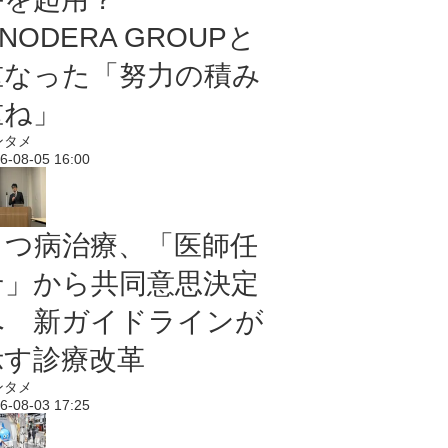
NODERA GROUPと
重なった「努力の積み
重ね」
ンタメ
6-08-05 16:00
うつ病治療、「医師任
せ」から共同意思決定
へ 新ガイドラインが
示す診療改革
ンタメ
6-08-03 17:25