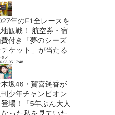
027年のF1全レースを
現地観戦！ 航空券・宿
泊費付き「夢のシーズ
ンチケット」が当たる
ンタメ
6-08-05 17:48
乃木坂46・賀喜遥香が
週刊少年チャンピオン
に登場！「5年ぶん大人
になった私を見ていた