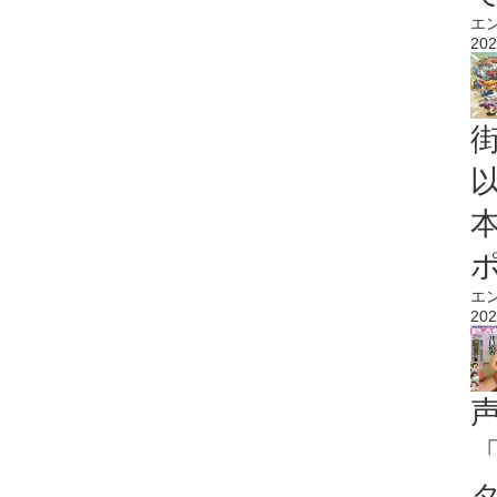
エ
202
エ
202