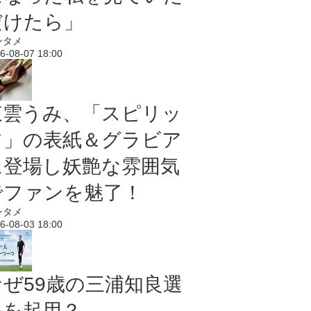
だけたら」
ンタメ
6-08-07 18:00
東雲うみ、「スピリッ
ツ」の表紙＆グラビア
に登場し妖艶な雰囲気
でファンを魅了！
ンタメ
6-08-03 18:00
なぜ59歳の三浦知良選
手を起用？