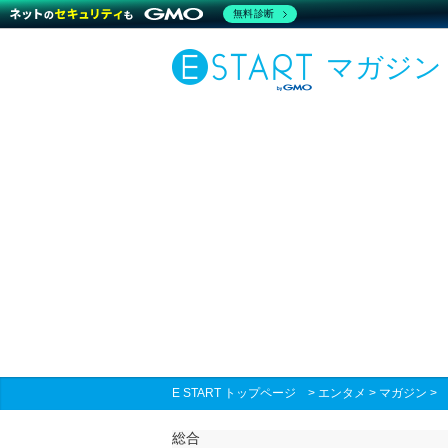
無料診断
マガジン
E START トップページ
>
エンタメ
>
マガジン
総合