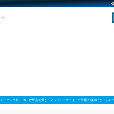
>
モーニング娘。’25・牧野真莉愛が「アップトゥボーイ」に登場！自身にとっての