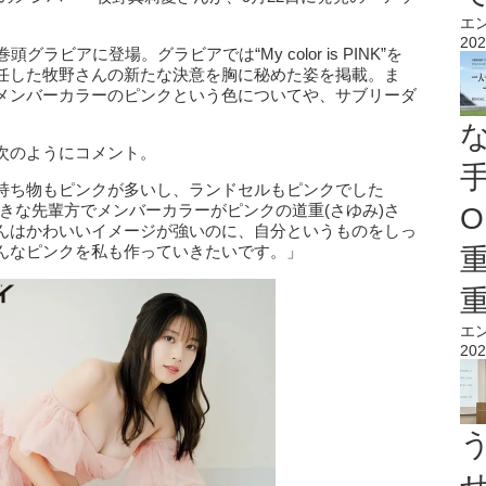
エ
202
ビアに登場。グラビアでは“My color is PINK”を
任した牧野さんの新たな決意を胸に秘めた姿を掲載。ま
メンバーカラーのピンクという色についてや、サブリーダ
。
次のようにコメント。
持ち物もピンクが多いし、ランドセルもピンクでした
好きな先輩方でメンバーカラーがピンクの道重(さゆみ)さ
O
んはかわいいイメージが強いのに、自分というものをしっ
んなピンクを私も作っていきたいです。」
エ
202