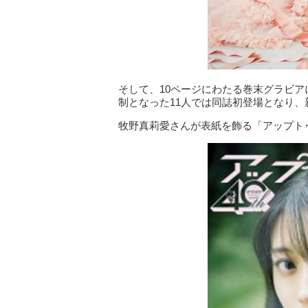
そして、10ページにわたる巻末グラビア
制となった11人では同誌初登場となり
牧野真莉愛さんが表紙を飾る「アップトゥボー