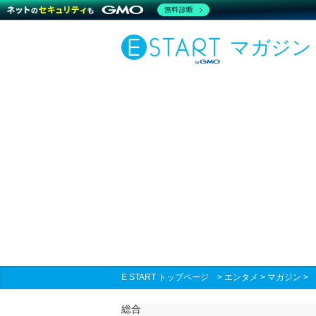
無料診断
マガジン
E START トップページ
>
エンタメ
>
マガジン
総合