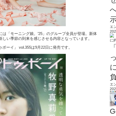
エ
202
には「モーニング娘。’25」のグループ全員が登場。新体
、新しい季節の到来を感じさせる内容となっています。
イ」 vol.355は9月22日に発売です。
エ
202
G