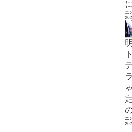
エ
202
エ
202