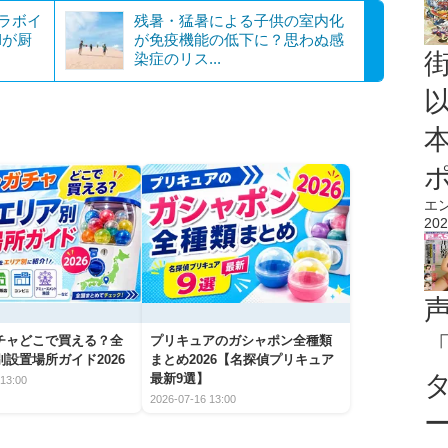
ラボイ
残暑・猛暑による子供の室内化
HIが厨
が免疫機能の低下に？思わぬ感
染症のリス...
エ
202
チャどこで買える？全
プリキュアのガシャポン全種類
設置場所ガイド2026
まとめ2026【名探偵プリキュア
最新9選】
13:00
2026-07-16 13:00