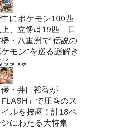
街中にポケモン100匹
以上、立像は19匹 日
本橋・八重洲で“伝説の
ポケモン”を巡る謎解き
ンタメ
6-08-05 15:55
声優・井口裕香が
「FLASH」で圧巻のス
タイルを披露！計18ペ
ージにわたる大特集