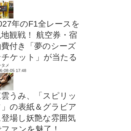
027年のF1全レースを
現地観戦！ 航空券・宿
泊費付き「夢のシーズ
ンチケット」が当たる
ンタメ
6-08-05 17:48
東雲うみ、「スピリッ
ツ」の表紙＆グラビア
に登場し妖艶な雰囲気
でファンを魅了！