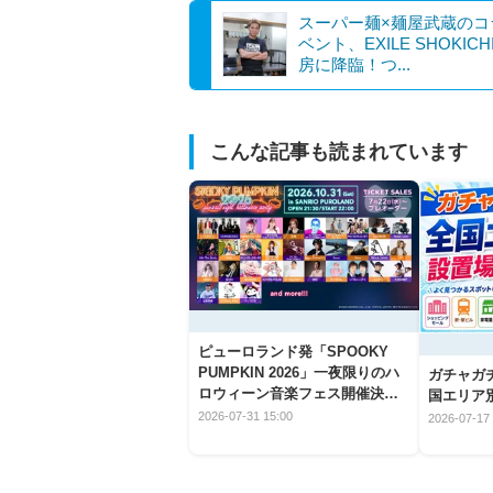
スーパー麺×麺屋武蔵のコ
ベント、EXILE SHOKIC
房に降臨！つ...
こんな記事も読まれています
ピューロランド発「SPOOKY
PUMPKIN 2026」一夜限りのハ
ガチャガ
ロウィーン音楽フェス開催決
国エリア別
定！
2026-07-31 15:00
2026-07-17 