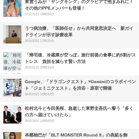
東雲うみが「ヤングキング」のグラビアで泡まみれに！
その他のPPEメンバーも登場！
07月31日 19時00分
うつ病治療、「医師任せ」から共同意思決定へ 新ガイ
ドラインが示す診療改革
08月03日 17時25分
「帰宅後、冷蔵庫が空っぽ」旅行前後の食事に約5割がス
トレス 負担を減らす賢い方法
08月01日 20時33分
Google、「ドラゴンクエスト」×Geminiのコラボイベン
ト「ジェミニクエスト」を渋谷・原宿で開催
08月03日 18時42分
松村北斗と今田美桜、急逝した東野圭吾氏へ誓う「多く
の方へ届けていけたら」
08月04日 14時00分
本郷柚巴が「BLT MONSTER Round 9」の表紙を飾