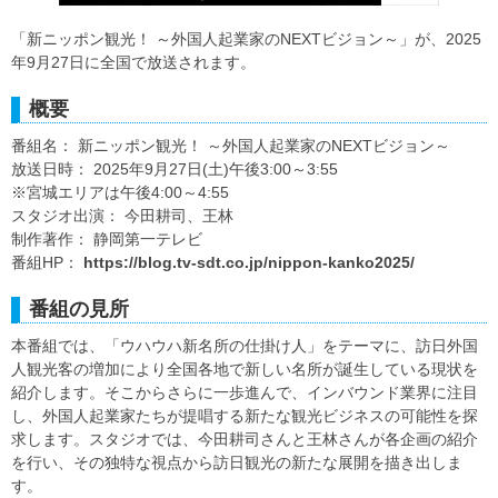
「新ニッポン観光！ ～外国人起業家のNEXTビジョン～」が、2025
年9月27日に全国で放送されます。
概要
番組名： 新ニッポン観光！ ～外国人起業家のNEXTビジョン～
放送日時： 2025年9月27日(土)午後3:00～3:55
※宮城エリアは午後4:00～4:55
スタジオ出演： 今田耕司、王林
制作著作： 静岡第一テレビ
番組HP：
https://blog.tv-sdt.co.jp/nippon-kanko2025/
番組の見所
本番組では、「ウハウハ新名所の仕掛け人」をテーマに、訪日外国
人観光客の増加により全国各地で新しい名所が誕生している現状を
紹介します。そこからさらに一歩進んで、インバウンド業界に注目
し、外国人起業家たちが提唱する新たな観光ビジネスの可能性を探
求します。スタジオでは、今田耕司さんと王林さんが各企画の紹介
を行い、その独特な視点から訪日観光の新たな展開を描き出しま
す。