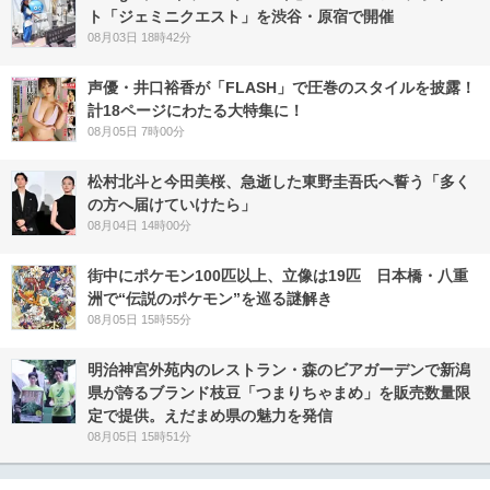
ト「ジェミニクエスト」を渋谷・原宿で開催
08月03日 18時42分
声優・井口裕香が「FLASH」で圧巻のスタイルを披露！
計18ページにわたる大特集に！
08月05日 7時00分
松村北斗と今田美桜、急逝した東野圭吾氏へ誓う「多く
の方へ届けていけたら」
08月04日 14時00分
街中にポケモン100匹以上、立像は19匹 日本橋・八重
洲で“伝説のポケモン”を巡る謎解き
08月05日 15時55分
明治神宮外苑内のレストラン・森のビアガーデンで新潟
県が誇るブランド枝豆「つまりちゃまめ」を販売数量限
定で提供。えだまめ県の魅力を発信
08月05日 15時51分