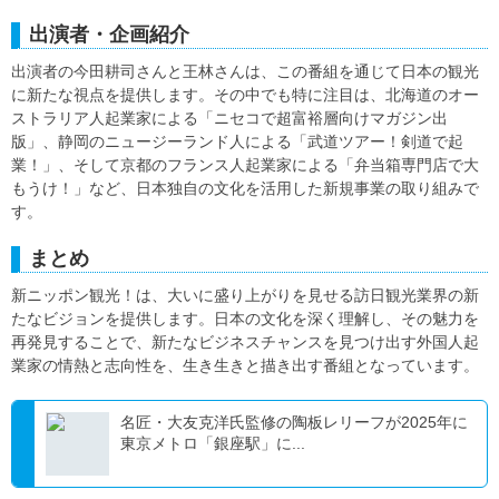
出演者・企画紹介
出演者の今田耕司さんと王林さんは、この番組を通じて日本の観光
に新たな視点を提供します。その中でも特に注目は、北海道のオー
ストラリア人起業家による「ニセコで超富裕層向けマガジン出
版」、静岡のニュージーランド人による「武道ツアー！剣道で起
業！」、そして京都のフランス人起業家による「弁当箱専門店で大
もうけ！」など、日本独自の文化を活用した新規事業の取り組みで
す。
まとめ
新ニッポン観光！は、大いに盛り上がりを見せる訪日観光業界の新
たなビジョンを提供します。日本の文化を深く理解し、その魅力を
再発見することで、新たなビジネスチャンスを見つけ出す外国人起
業家の情熱と志向性を、生き生きと描き出す番組となっています。
名匠・大友克洋氏監修の陶板レリーフが2025年に
東京メトロ「銀座駅」に...