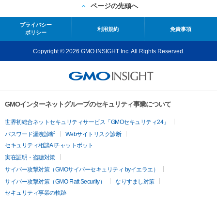
ページの先頭へ
プライバシー
利用規約
免責事項
ポリシー
Copyright © 2026 GMO INSIGHT Inc. All Rights Reserved.
GMOインターネットグループのセキュリティ事業について
世界初総合ネットセキュリティサービス「GMOセキュリティ24」
パスワード漏洩診断
Webサイトリスク診断
セキュリティ相談AIチャットボット
実在証明・盗聴対策
サイバー攻撃対策（GMOサイバーセキュリティ byイエラエ）
サイバー攻撃対策（GMO Flatt Security）
なりすまし対策
セキュリティ事業の軌跡