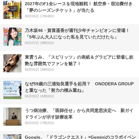
2027年のF1全レースを現地観戦！ 航空券・宿泊費付き
「夢のシーズンチケット」が当たる
08月05日 17時48分
乃木坂46・賀喜遥香が週刊少年チャンピオンに登場！
「5年ぶん大人になった私を見ていただけたら」
08月07日 18時00分
東雲うみ、「スピリッツ」の表紙＆グラビアに登場し妖
艶な雰囲気でファンを魅了！
08月03日 18時00分
なぜ59歳の三浦知良選手を起用？ ONODERA GROUP
と重なった「努力の積み重ね」
08月05日 16時00分
うつ病治療、「医師任せ」から共同意思決定へ 新ガイ
ドラインが示す診療改革
08月03日 17時25分
Google、「ドラゴンクエスト」×Geminiのコラボイベン